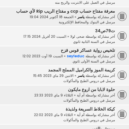
مرسل في
العمل على الانترنت والربح منه
معرفة مفتاح حساب ccp و مفتاح الريب Rip لأي حساب
آخر مشاركة بواسطة
ياسر
«
الجمعة 18 أكتوبر 2024 19:04
مرسل في
البنوك والمحافظ الإلكترونية
ت79ص34
آخر مشاركة بواسطة
ضحى لولا
«
السبت 20 أفريل 2024 17:15
مرسل في
السنة الثانية ثانوي
تلخيص رواية عساكر قوس قزح
آخر مشاركة بواسطة
seyfeduc
«
السبت 19 أوت 2023 12:02
مرسل في
السنة الأولى ثانوي
كريمة الموز والكراميل المملح المجمد
آخر مشاركة بواسطة
ياسر
«
الاثنين 29 ماي 2023 15:45
مرسل في
دروس الطبخ والمأكولات
حلوة لابابا من اروع مايكون
آخر مشاركة بواسطة
أم آية
«
الثلاثاء 9 ماي 2023 23:33
مرسل في
دروس الطبخ والمأكولات
كيكة الخلاط السريعة ولذيذة
آخر مشاركة بواسطة
أم آية
«
الثلاثاء 9 ماي 2023 22:02
مرسل في
دروس الطبخ والمأكولات
بريوش بالتمر