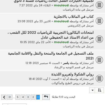
تجميعية اختبارات الفصل الثالث رياضيات للسنة 3 ثانوي
آخر مشاركة بواسطة
mouloud
«
الثلاثاء 24 ماي 2022 7:27
مرسل في
مادة الرياضيات
كتاب في الماتلاب بالانجلزية
آخر مشاركة بواسطة
mouloud
«
الاثنين 23 ماي 2022 23:08
مرسل في
إلكتروتقني
امتحانات البكالوريا التجريبية للرياضيات 2022 لكل الشعب ،
من اعداد الاستاذ عبد الحفيظي عادل
آخر مشاركة بواسطة
mouloud
«
الأحد 22 ماي 2022 19:35
مرسل في
مادة الرياضيات
ملف التسجيل في الجامعة والمنحة والنقل والاقامة الجامعية
2021
آخر مشاركة بواسطة
ياسر
«
السبت 4 سبتمبر 2021 12:18
مرسل في
قسم التوجيه و الإرشاد
رولي الشكولا ولفريرو اللذيذة
آخر مشاركة بواسطة
أم آية
«
السبت 7 أوت 2021 18:41
مرسل في
دروس الطبخ والمأكولات
صفحة
1
من
21
البحث وجد 513 تطابقًا
21
…
5
4
3
2
1
التالي