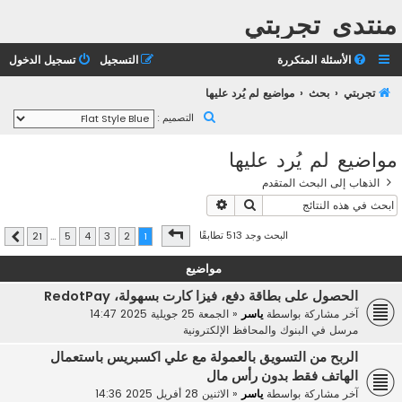
منتدى تجربتي
الأسئلة المتكررة
التسجيل
تسجيل الدخول
تجربتي
بحث
مواضيع لم يُرد عليها
ب
التصميم :
ح
مواضيع لم يُرد عليها
ث
الذهاب إلى البحث المتقدم
بحث
بحث متقدم
صفحة
1
من
21
البحث وجد 513 تطابقًا
21
…
5
4
3
2
1
التالي
مواضيع
الحصول على بطاقة دفع، فيزا كارت بسهولة، RedotPay
آخر مشاركة بواسطة
ياسر
«
الجمعة 25 جويلية 2025 14:47
مرسل في
البنوك والمحافظ الإلكترونية
الربح من التسويق بالعمولة مع علي اكسبريس باستعمال
الهاتف فقط بدون رأس مال
آخر مشاركة بواسطة
ياسر
«
الاثنين 28 أفريل 2025 14:36