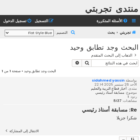
منتدى تجربتي
الأسئلة المتكررة
التسجيل
تسجيل الدخول
ب
تجربتي
بحث
التصميم :
ح
البحث وجد تطابق وحيد
ث
الذهاب إلى البحث المتقدم
بحث
بحث متقدم
البحث وجد تطابق وحيد • صفحة
1
من
1
بواسطة
sidahmed yassin
الأحد 28 سبتمبر 2025 22:14
منتدى:
أخبار قطاع التربية والتعليم
موضوع:
مسابقة أستاذ رئيسي
ردود:
1
مشاهدات:
8137
Re: مسابقة أستاذ رئيسي
شكرا جزيلا
الانتقال إلى المشاركة