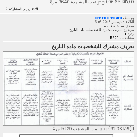
0.jpg (96.65 KiB) تمت المشاهدة 3640 مرةً
الانتقال إلى المشاركة
بواسطة
amira amoura
الثلاثاء 4 ديسمبر 2018 15:16
منتدى:
سـاحــة عـامـة
موضوع:
تعريف مشترك للشخصيات مادة التاريخ
ردود:
1
مشاهدات:
5229
تعريف مشترك للشخصيات مادة التاريخ
1.jpg (92.03 KiB) تمت المشاهدة 5229 مرةً