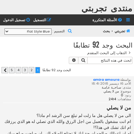
منتدى تجربتي
الأسئلة المتكررة
التسجيل
تسجيل الدخول
ب
تجربتي
بحث
التصميم :
ح
البحث وجد 92 تطابقًا
ث
الذهاب إلى البحث المتقدم
بحث
بحث متقدم
البحث وجد 92 تطابقًا
5
4
3
2
1
التالي
بواسطة
amira amoura
الأحد 16 ديسمبر 2018 18:41
منتدى:
سـاحــة عـامـة
موضوع:
من لا يصلي
ردود:
0
مشاهدات:
2414
من لا يصلي
الى من لا يصلي هل ما زلت لم تبلغ سن الرشد ام ماذا؟
ام انت مشغول بالعمل من اجل الرزق والله الذي تصلي له هو الذي يرزقك
ام انك تشك في هذا؟!
ام ان اعمالك صالحه لدرجة انك لا تحتاج للصلاه التي ان صلحت صلح سائر