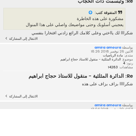
Re: وتبسمت ذات الحجاب
المتفوقة
كتب:
مشكورة على هذه الخاطرة
يعجبني أسلوبك وحتى مواضيعك واصلي على هذا المنوال
شكرااا لك يااختي وعلى كلامك الرائع زادني افتخارا بنفسي
الانتقال إلى المشاركة
بواسطة
amira amoura
الاثنين 26 نوفمبر 2018 18:26
منتدى:
مادة الرياضيات
موضوع:
الدائرة المثلثية - منقول للاستاذ حجاج ابراهيم
ردود:
4
مشاهدات:
14283
Re: الدائرة المثلثية - منقول للاستاذ حجاج ابراهيم
شكراااا بزاف بزاف على هذه
الانتقال إلى المشاركة
بواسطة
amira amoura
الثلاثاء 20 نوفمبر 2018 13:04
منتدى:
سـاحــة عـامـة
موضوع:
عيد المولد النبوي الشريف
ردود:
1
مشاهدات:
3160
Re: عيد المولد النبوي الشريف