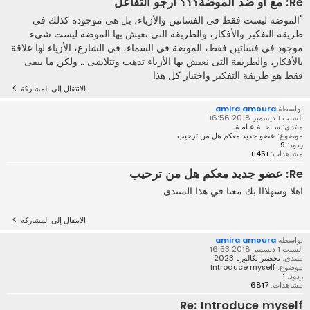
Re: مع او ضد الموضة؟؟؟ ارجو التفاعل
"الموضة ليست فقط فى الفساتين والأزياء، بل هى موجودة كذلك فى
طريقة التفكير والأفكار، والطريقة التى نعيش بها الموضة ليست شيء
موجود فى فساتين فقط، الموضة فى السماء، فى الشارع، الأزياء لها علاقة
بالأفكار، والطريقة التى نعيش بها الأزياء تذهب وتتلاشى .. ولكن ما يبقى
فقط هو طريقة التفكير واختيار كل هذا
الانتقال إلى المشاركة
بواسطة
amira amoura
السبت 1 ديسمبر 2018 16:56
منتدى:
سـاحــة عـامـة
موضوع:
عضو جديد معكم هل من ترحيب
ردود:
9
مشاهدات:
11451
Re: عضو جديد معكم هل من ترحيب
اهلا وسهلااا بك معنا في هذا المنتدى
الانتقال إلى المشاركة
بواسطة
amira amoura
السبت 1 ديسمبر 2018 16:53
منتدى:
تحضير بكالوريا 2023
موضوع:
Introduce myself
ردود:
1
مشاهدات:
6817
Re: Introduce myself