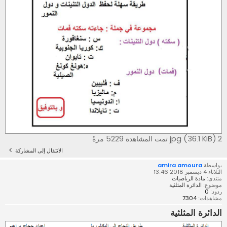
2.jpg (36.1 KiB) تمت المشاهدة 5229 مرةً
الانتقال إلى المشاركة
بواسطة
amira amoura
الثلاثاء 4 ديسمبر 2018 13:46
منتدى:
مادة الرياضيات
موضوع:
الدائرة المثلثية
ردود:
0
مشاهدات:
7304
الدائرة المثلثية