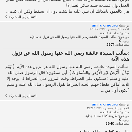
العمل وان فسدت فسد سائر العمل؟!
هي كالعمود بامكانك ان تبني عليه ما شئت دون ان يسقط ولكن ان كنت ...
الانتقال إلى المشاركة
بواسطة
amira amoura
الأحد 16 ديسمبر 2018 17:05
منتدى:
سـاحــة عـامـة
موضوع:
:سألت السيدة عائشة رضي الله عنها رسول الله عن نزول هذه الآية
ردود:
0
مشاهدات:
2877
:سألت السيدة عائشة رضي الله عنها رسول الله عن نزول
هذه الآية
:سألت السيدة عائشة رضي الله عنها رسول الله عن نزول هذه الآية: ( يَوْمَ
تُبَدَّلُ الْأَرْضُ غَيْرَ الْأَرْضِ وَالسَّمَاوَاتُ). أين سنكون؟ قال الرسول صلى الله
عليه و سلم : سنكون على الصراط. وقت المرور على الصراط لٱ يوجد إلا
ثلاث أماكن فقط: جهنم الجنة الصراط يقول الرسول صل الله عليه و سلم:
"يكون أول من ...
الانتقال إلى المشاركة
بواسطة
amira amoura
الخميس 6 ديسمبر 2018 12:27
منتدى:
سـاحــة عـامـة
موضوع:
طريقة كتابة مقالة جدلية
ردود:
0
مشاهدات:
3640