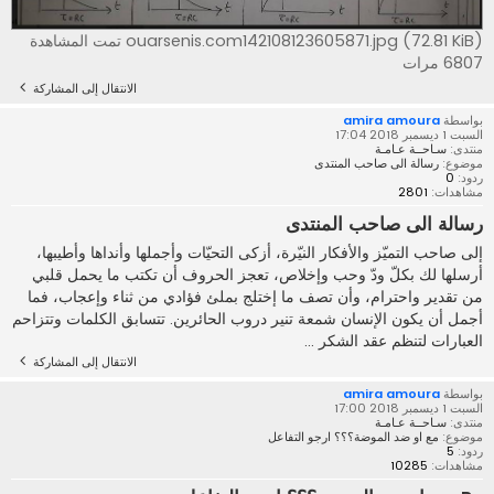
ouarsenis.com142108123605871.jpg (72.81 KiB) تمت المشاهدة
6807 مرات
الانتقال إلى المشاركة
بواسطة
amira amoura
السبت 1 ديسمبر 2018 17:04
منتدى:
سـاحــة عـامـة
موضوع:
رسالة الى صاحب المنتدى
ردود:
0
مشاهدات:
2801
رسالة الى صاحب المنتدى
إلى صاحب التميّز والأفكار النيّرة، أزكى التحيّات وأجملها وأنداها وأطيبها،
أرسلها لك بكلّ ودّ وحب وإخلاص، تعجز الحروف أن تكتب ما يحمل قلبي
من تقدير واحترام، وأن تصف ما إختلج بملئ فؤادي من ثناء وإعجاب، فما
أجمل أن يكون الإنسان شمعة تنير دروب الحائرين. تتسابق الكلمات وتتزاحم
العبارات لتنظم عقد الشكر ...
الانتقال إلى المشاركة
بواسطة
amira amoura
السبت 1 ديسمبر 2018 17:00
منتدى:
سـاحــة عـامـة
موضوع:
مع او ضد الموضة؟؟؟ ارجو التفاعل
ردود:
5
مشاهدات:
10285