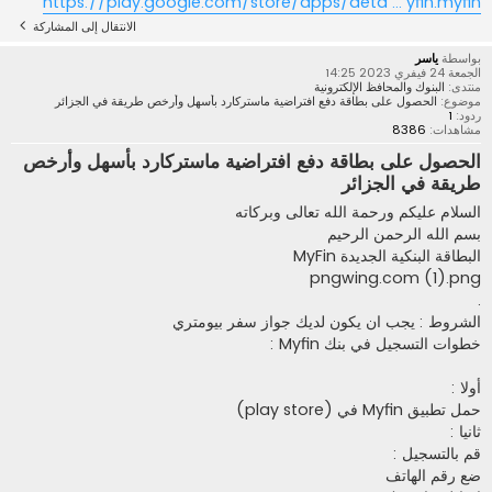
https://play.google.com/store/apps/deta ... yfin.myfin
الانتقال إلى المشاركة
بواسطة
ياسر
الجمعة 24 فيفري 2023 14:25
منتدى:
البنوك والمحافظ الإلكترونية
موضوع:
الحصول على بطاقة دفع افتراضية ماستركارد بأسهل وأرخص طريقة في الجزائر
ردود:
1
مشاهدات:
8386
الحصول على بطاقة دفع افتراضية ماستركارد بأسهل وأرخص
طريقة في الجزائر
السلام عليكم ورحمة الله تعالى وبركاته
بسم الله الرحمن الرحيم
البطاقة البنكية الجديدة MyFin
pngwing.com (1).png
.
الشروط : يجب ان يكون لديك جواز سفر بيومتري
خطوات التسجيل في بنك Myfin :
أولا :
حمل تطبيق Myfin في (play store)
ثانيا :
قم بالتسجيل :
ضع رقم الهاتف