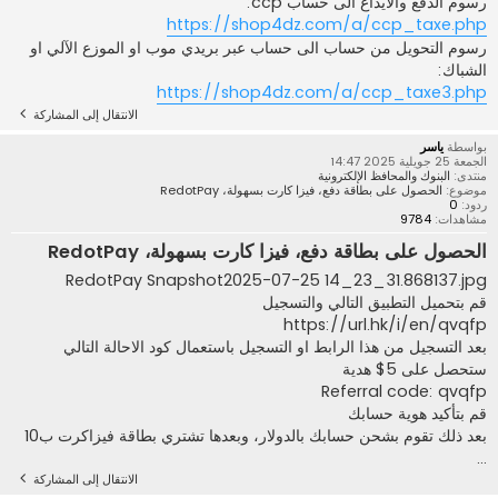
رسوم الدفع والايداع الى حساب ccp:
https://shop4dz.com/a/ccp_taxe.php
رسوم التحويل من حساب الى حساب عبر بريدي موب او الموزع الآلي او
الشباك:
https://shop4dz.com/a/ccp_taxe3.php
الانتقال إلى المشاركة
بواسطة
ياسر
الجمعة 25 جويلية 2025 14:47
منتدى:
البنوك والمحافظ الإلكترونية
موضوع:
الحصول على بطاقة دفع، فيزا كارت بسهولة، RedotPay
ردود:
0
مشاهدات:
9784
الحصول على بطاقة دفع، فيزا كارت بسهولة، RedotPay
RedotPay Snapshot2025-07-25 14_23_31.868137.jpg
قم بتحميل التطبيق التالي والتسجيل
https://url.hk/i/en/qvqfp
بعد التسجيل من هذا الرابط او التسجيل باستعمال كود الاحالة التالي
ستحصل على 5$ هدية
Referral code: qvqfp
قم بتأكيد هوية حسابك
بعد ذلك تقوم بشحن حسابك بالدولار، وبعدها تشتري بطاقة فيزاكرت ب10
...
الانتقال إلى المشاركة