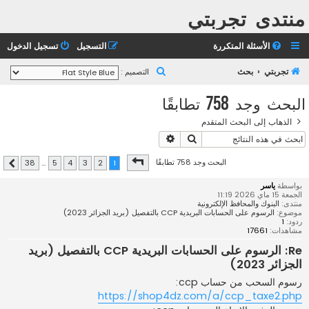
منتدى تجربتي
الأسئلة المتكررة
التسجيل
تسجيل الدخول
ب
تجربتي
بحث
التصميم :
ح
البحث وجد 758 تطابقًا
ث
الذهاب إلى البحث المتقدم
بحث
بحث متقدم
صفحة
1
من
38
البحث وجد 758 تطابقًا
38
…
5
4
3
2
1
التالي
بواسطة
ياسر
الجمعة 15 ماي 2026 11:19
منتدى:
البنوك والمحافظ الإلكترونية
موضوع:
الرسوم على الحسابات البريدية CCP بالتفصيل (بريد الجزائر 2023)
ردود:
1
مشاهدات:
17661
Re: الرسوم على الحسابات البريدية CCP بالتفصيل (بريد
الجزائر 2023)
رسوم السحب من حساب ccp:
https://shop4dz.com/a/ccp_taxe2.php