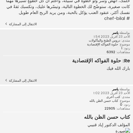
حلمك، انهض وسر ولو خطوةً في سبيله، واعلم أن كل خطوةٍ تسيرها مهما
كانت صغيرة، ستوضّح لك الخطوة التالية، وتيسّرها عليك، وتكسبك ثقةً في
نفسك أكثر، عنقود العنب يؤكل بالحبة، ومن يريد الربح العام طويل.
# chef-bilal
الانتقال إلى المشاركة
بواسطة
ياسر
الأحد 23 أفريل 2023 1:54
منتدى:
دروس الطبخ والمأكولات
موضوع:
حلوة الفواكه الإقتصادية
ردود:
1
مشاهدات:
6392
Re: حلوة الفواكه الإقتصادية
بارك الله فيك
الانتقال إلى المشاركة
بواسطة
ياسر
الأحد 23 أفريل 2023 1:02
منتدى:
كتب أخرى
موضوع:
كتاب حسن الظن بالله
ردود:
0
مشاهدات:
22905
كتاب حسن الظن بالله
المؤلف الدكتور إياد قنيبي