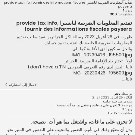
تقديم المعلومات الضريبية لبايسيرا provide tax info, fournir des informations fiscales
paysera
ردود:
1
مشاهدات:
7180
تقديم المعلومات الضريبية لبايسيرا provide tax info,
fournir des informations fiscales paysera
ظهرت في 26 أفريل 2023 رسالة لكل الجزائرين تفيد بطلب تقديم
المعلومات الضريبية الخاصة بك لتجنب تقييد حسابك.
والحل سيكون لدى الأغلبية كما يلي:
IMG_20230426_195500.jpg
اولا : تختار بلد الإقامة الضريبية: الجزائر
ثانيا : ليس لدي رقم التعريف الضريبي. I don't have a TIN
IMG_20230426_195609.jpg
ثالثا ...
الانتقال إلى المشاركة
بواسطة
ياسر
الثلاثاء 25 أفريل 2023 21:21
منتدى:
سـاحــة عـامـة
موضوع:
لا تحزن على ما فات، واشتغل بما هو آت. نصيحة.
ردود:
0
مشاهدات:
6705
لا تحزن على ما فات، واشتغل بما هو آت. نصيحة.
بدل أن تضيّع وقتك في تأنيب الضمير والنحيب على التقصير في السير نحو