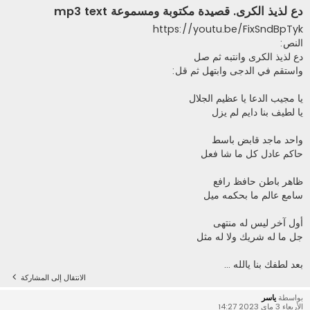
دع لذيذ الكرى. قصيدة مكتوبة ومسموعة mp3 text
https://youtu.be/FixSndBpTyk
النص:
دع لذيذ الكرى وانتبه ثم صل
واستقم في الدجى وابتهل ثم قل:
يا مجيب الدعا يا عظيم الجلال
يا لطيف بنا دايم لم يزل
واحد ماجد قابض باسط
حاكم عادل كل ما شا فعل
ظاهر باطن حافظ رافع
سامع عالم ما بحكمه ميل
أول آخر ليس له منتهى
جل ما له شريك ولا له مثل
بعد لطفك بنا يالله ...
الانتقال إلى المشاركة
بواسطة
ياسر
الأربعاء 3 ماي 2023 14:27