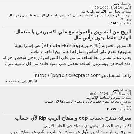
بواسطة
ياسر
الاثنين 28 أفريل 2025 14:36
منتدى:
العمل على الانترنت والربح منه
موضوع:
الربح من التسويق بالعمولة مع علي اكسبريس باستعمال الهاتف فقط بدون رأس مال
ردود:
0
مشاهدات:
8294
الربح من التسويق بالعمولة مع علي اكسبريس باستعمال
الهاتف فقط بدون رأس مال
التسويق بالعمولة (بالإنجليزية Affiliate Markting) هي إستراتيجية
تسويقية تقوم على أساس مشاركة العائد بين التاجر والناشر
يعني عندما تنشر رابط لسلعة ما من علي اكسبراس ثم يدخل شخص اخر او
عدة اشخاص ويشترون السلعة تحصل على نسبة فائدة من كل عملية شراء
.
رابط التسجيل هو https://portals.aliexpress.com ...
الانتقال إلى المشاركة
بواسطة
ياسر
الجمعة 18 أكتوبر 2024 19:04
منتدى:
البنوك والمحافظ الإلكترونية
موضوع:
معرفة مفتاح حساب ccp و مفتاح الريب Rip لأي حساب
ردود:
0
مشاهدات:
8699
معرفة مفتاح حساب ccp و مفتاح الريب Rip لأي حساب
اكتب رقم الحساب بدون أي مفتاح في الخانة الأولى
وسوف يعطيك مفتاحين الأول هو مفتاح الحساب والثاني هو مفتاح الريب