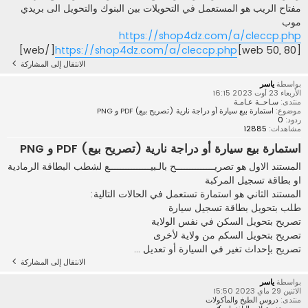
مفتاح الريب هو المستعمل في التحويلات بين البنوك والتحويل الى بريدي
موب
https://shop4dz.com/a/cleccp.php
[/web]
https://shop4dz.com/a/cleccp.php
[web 50, 80]
الانتقال إلى المشاركة
بواسطة
ياسر
الأربعاء 23 أوت 2023 16:15
منتدى:
سـاحــة عـامـة
موضوع:
استمارة بيع سيارة أو دراجة نارية (تصريح بيع) PDF و PNG
ردود:
0
مشاهدات:
12885
استمارة بيع سيارة أو دراجة نارية (تصريح بيع) PDF و PNG
المستند الاول هو تصريــــــــــــــح بالـبيـــــــــــــــع لشطب البطاقة الرمادية
او بطاقة تسجيل المركبة
المستند الثاني هو استمارة تستعمل في الحالات التالية:
طلب بتحويل بطاقة تسجيل سيارة
تصريح بتحويل السكن في نفس الولاية
تصريح بتحويل السكم من ولاية لأخرى
تصريح بإحداث تغير في السيارة أو تعديل ...
الانتقال إلى المشاركة
بواسطة
ياسر
الاثنين 29 ماي 2023 15:50
منتدى:
دروس الطبخ والمأكولات