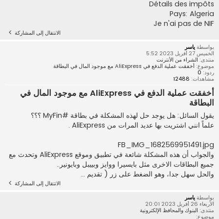
Détails des impôts
Pays: Algeria
Je n'ai pas de NIF
الانتقال إلى المشاركة
بواسطة
ياسر
الخميس 27 أفريل 2023 5:52
منتدى:
الشراء من الأنترنت
موضوع:
أخفقت عملية الدفع في AliExpress مع موجود المال في البطاقة
ردود:
0
مشاهدات:
12488
أخفقت عملية الدفع في AliExpress مع موجود المال في
البطاقة
يقول السائل: هل يوجد حل لهذه المشكلة في بطاقة #MyFin ؟؟؟
علماً انني اشتريت بها عديد المرات من AliExpress .
FB_IMG_1682569951491.jpg
والجواب أن هذه المشكلة شائعة في تطبيق وموقع AliExpress وتحدث مع
جميع البطاقات الاخرى مثل بايسيرا ووايز وبييبل وبايونير..
والحل سهل جدا، وهو الضغط على زر ( تقديم ...
الانتقال إلى المشاركة
بواسطة
ياسر
الأربعاء 26 أفريل 2023 20:01
منتدى:
البنوك والمحافظ الإلكترونية
موضوع: