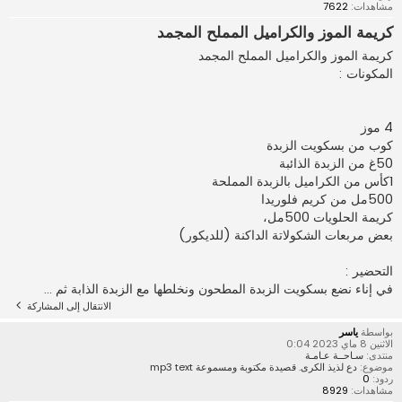
مشاهدات:
7622
كريمة الموز والكراميل المملح المجمد
كريمة الموز والكراميل المملح المجمد
المكونات :
4 موز
كوب من بسكويت الزبدة
50غ من الزبدة الذائبة
1كأس من الكراميل بالزبدة المملحة
500مل من كريم فلوريدا
كريمة الحلويات 500مل،
بعض مربعات الشكولاتة الداكنة (للديكور)
التحضير :
في إناء نضع بسكويت الزبدة المطحون ونخلطها مع الزبدة الذابة ثم ...
الانتقال إلى المشاركة
بواسطة
ياسر
الاثنين 8 ماي 2023 0:04
منتدى:
سـاحــة عـامـة
موضوع:
دع لذيذ الكرى. قصيدة مكتوبة ومسموعة mp3 text
ردود:
0
مشاهدات:
8929