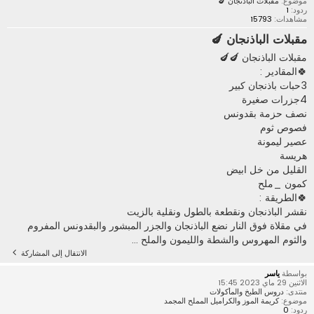
موضوع:
مقبلات الباذنجان 🍆
ردود:
1
مشاهدات:
15793
مقبلات الباذنجان 🍆
مقبلات الباذنجان 🍆🍆
🍀المقادير :
3حبات باذنجان كبير
4جزرات صغيرة
نصف حزمة بقدونس
فصوص ثوم
عصير ليمونة
هريسة
القليل من خل ابيض
کمون _ملح
🍀الطريقة :
نقشر الباذنجان ونقطعة بالطول ونقلية بالزيت
في مقلاة فوق النار نضع الباذنجان والجزر المبشور والبقدونس المفروم
والثوم المهروس والشطة والليمون والملح ...
الانتقال إلى المشاركة
بواسطة
ياسر
الاثنين 29 ماي 2023 15:45
منتدى:
دروس الطبخ والمأكولات
موضوع:
كريمة الموز والكراميل المملح المجمد
ردود:
0