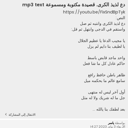
دع لذيذ الكرى. قصيدة مكتوبة ومسموعة mp3 text
https://youtu.be/FixSndBpTyk
النص:
دع لذيذ الكرى وانتبه ثم صل
واستقم في الدجى وابتهل ثم قل:
يا مجيب الدعا يا عظيم الجلال
يا لطيف بنا دايم لم يزل
واحد ماجد قابض باسط
حاكم عادل كل ما شا فعل
ظاهر باطن حافظ رافع
سامع عالم ما بحكمه ميل
أول آخر ليس له منتهى
جل ما له شريك ولا له مثل
بعد لطفك بنا يالله ...
الانتقال إلى المشاركة
بواسطة
ياسر
الأربعاء 3 ماي 2023 14:27