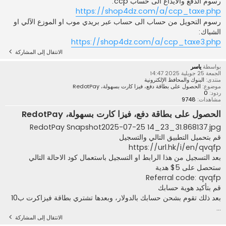
رسوم الدفع والايداع الى حساب ccp:
https://shop4dz.com/a/ccp_taxe.php
رسوم التحويل من حساب الى حساب عبر بريدي موب او الموزع الآلي او
الشباك:
https://shop4dz.com/a/ccp_taxe3.php
الانتقال إلى المشاركة
بواسطة
ياسر
الجمعة 25 جويلية 2025 14:47
منتدى:
البنوك والمحافظ الإلكترونية
موضوع:
الحصول على بطاقة دفع، فيزا كارت بسهولة، RedotPay
ردود:
0
مشاهدات:
9748
الحصول على بطاقة دفع، فيزا كارت بسهولة، RedotPay
RedotPay Snapshot2025-07-25 14_23_31.868137.jpg
قم بتحميل التطبيق التالي والتسجيل
https://url.hk/i/en/qvqfp
بعد التسجيل من هذا الرابط او التسجيل باستعمال كود الاحالة التالي
ستحصل على 5$ هدية
Referral code: qvqfp
قم بتأكيد هوية حسابك
بعد ذلك تقوم بشحن حسابك بالدولار، وبعدها تشتري بطاقة فيزاكرت ب10
...
الانتقال إلى المشاركة