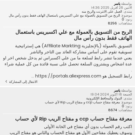
بواسطة
ياسر
الاثنين 28 أفريل 2025 14:36
منتدى:
العمل على الانترنت والربح منه
موضوع:
الربح من التسويق بالعمولة مع علي اكسبريس باستعمال الهاتف فقط بدون رأس مال
ردود:
0
مشاهدات:
8256
الربح من التسويق بالعمولة مع علي اكسبريس باستعمال
الهاتف فقط بدون رأس مال
التسويق بالعمولة (بالإنجليزية Affiliate Markting) هي إستراتيجية
تسويقية تقوم على أساس مشاركة العائد بين التاجر والناشر
يعني عندما تنشر رابط لسلعة ما من علي اكسبراس ثم يدخل شخص اخر او
عدة اشخاص ويشترون السلعة تحصل على نسبة فائدة من كل عملية شراء
.
رابط التسجيل هو https://portals.aliexpress.com ...
الانتقال إلى المشاركة
بواسطة
ياسر
الجمعة 18 أكتوبر 2024 19:04
منتدى:
البنوك والمحافظ الإلكترونية
موضوع:
معرفة مفتاح حساب ccp و مفتاح الريب Rip لأي حساب
ردود:
0
مشاهدات:
8674
معرفة مفتاح حساب ccp و مفتاح الريب Rip لأي حساب
اكتب رقم الحساب بدون أي مفتاح في الخانة الأولى
وسوف يعطيك مفتاحين الأول هو مفتاح الحساب والثاني هو مفتاح الريب