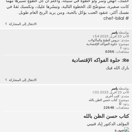
حلمك، انهض وسر ولو خطوةً في سبيله، واعلم أن كل خطوةٍ تسيرها مهما
كانت صغيرة، ستوضّح لك الخطوة التالية، وتيسّرها عليك، وتكسبك ثقةً في
نفسك أكثر، عنقود العنب يؤكل بالحبة، ومن يريد الربح العام طويل.
# chef-bilal
الانتقال إلى المشاركة
بواسطة
ياسر
الأحد 23 أفريل 2023 1:54
منتدى:
دروس الطبخ والمأكولات
موضوع:
حلوة الفواكه الإقتصادية
ردود:
1
مشاهدات:
6366
Re: حلوة الفواكه الإقتصادية
بارك الله فيك
الانتقال إلى المشاركة
بواسطة
ياسر
الأحد 23 أفريل 2023 1:02
منتدى:
كتب أخرى
موضوع:
كتاب حسن الظن بالله
ردود:
0
مشاهدات:
22848
كتاب حسن الظن بالله
المؤلف الدكتور إياد قنيبي