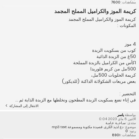
مشاهدات:
7600
كريمة الموز والكراميل المملح المجمد
كريمة الموز والكراميل المملح المجمد
المكونات :
4 موز
كوب من بسكويت الزبدة
50غ من الزبدة الذائبة
1كأس من الكراميل بالزبدة المملحة
500مل من كريم فلوريدا
كريمة الحلويات 500مل،
بعض مربعات الشكولاتة الداكنة (للديكور)
التحضير :
في إناء نضع بسكويت الزبدة المطحون ونخلطها مع الزبدة الذابة ثم ...
الانتقال إلى المشاركة
بواسطة
ياسر
الاثنين 8 ماي 2023 0:04
منتدى:
سـاحــة عـامـة
موضوع:
دع لذيذ الكرى. قصيدة مكتوبة ومسموعة mp3 text
ردود:
0
مشاهدات:
8901