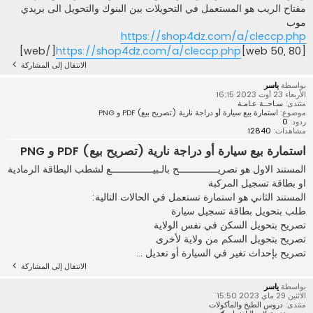
مفتاح الريب هو المستعمل في التحويلات بين البنوك والتحويل الى بريدي
موب
https://shop4dz.com/a/cleccp.php
[/web]
https://shop4dz.com/a/cleccp.php
[web 50, 80]
الانتقال إلى المشاركة
بواسطة
ياسر
الأربعاء 23 أوت 2023 16:15
منتدى:
سـاحــة عـامـة
موضوع:
استمارة بيع سيارة أو دراجة نارية (تصريح بيع) PDF و PNG
ردود:
0
مشاهدات:
12840
استمارة بيع سيارة أو دراجة نارية (تصريح بيع) PDF و PNG
المستند الاول هو تصريــــــــــــــح بالـبيـــــــــــــــع لشطب البطاقة الرمادية
او بطاقة تسجيل المركبة
المستند الثاني هو استمارة تستعمل في الحالات التالية:
طلب بتحويل بطاقة تسجيل سيارة
تصريح بتحويل السكن في نفس الولاية
تصريح بتحويل السكم من ولاية لأخرى
تصريح بإحداث تغير في السيارة أو تعديل ...
الانتقال إلى المشاركة
بواسطة
ياسر
الاثنين 29 ماي 2023 15:50
منتدى:
دروس الطبخ والمأكولات