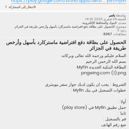
https://play.google.com/store/apps/deta ... yfin.myfin
الانتقال إلى المشاركة
بواسطة
ياسر
الجمعة 24 فيفري 2023 14:25
منتدى:
البنوك والمحافظ الإلكترونية
موضوع:
الحصول على بطاقة دفع افتراضية ماستركارد بأسهل وأرخص طريقة في الجزائر
ردود:
1
مشاهدات:
8367
الحصول على بطاقة دفع افتراضية ماستركارد بأسهل وأرخص
طريقة في الجزائر
السلام عليكم ورحمة الله تعالى وبركاته
بسم الله الرحمن الرحيم
البطاقة البنكية الجديدة MyFin
pngwing.com (1).png
.
الشروط : يجب ان يكون لديك جواز سفر بيومتري
خطوات التسجيل في بنك Myfin :
أولا :
حمل تطبيق Myfin في (play store)
ثانيا :
قم بالتسجيل :
ضع رقم الهاتف