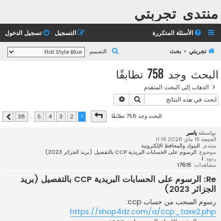
منتدى تجربتي
الأسئلة المتكررة
التسجيل
تسجيل الدخول
ب
تجربتي
بحث
التصميم :
ح
البحث وجد 758 تطابقًا
ث
الذهاب إلى البحث المتقدم
بحث
بحث متقدم
صفحة
1
من
38
البحث وجد 758 تطابقًا
38
…
5
4
3
2
1
التالي
بواسطة
ياسر
الجمعة 15 ماي 2026 11:19
منتدى:
البنوك والمحافظ الإلكترونية
موضوع:
الرسوم على الحسابات البريدية CCP بالتفصيل (بريد الجزائر 2023)
ردود:
1
مشاهدات:
17615
Re: الرسوم على الحسابات البريدية CCP بالتفصيل (بريد
الجزائر 2023)
رسوم السحب من حساب ccp:
https://shop4dz.com/a/ccp_taxe2.php