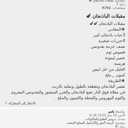
موضوع:
مقبلات الباذنجان 🍆
ردود:
1
مشاهدات:
15762
مقبلات الباذنجان 🍆
مقبلات الباذنجان 🍆🍆
🍀المقادير :
3حبات باذنجان كبير
4جزرات صغيرة
نصف حزمة بقدونس
فصوص ثوم
عصير ليمونة
هريسة
القليل من خل ابيض
کمون _ملح
🍀الطريقة :
نقشر الباذنجان ونقطعة بالطول ونقلية بالزيت
في مقلاة فوق النار نضع الباذنجان والجزر المبشور والبقدونس المفروم
والثوم المهروس والشطة والليمون والملح ...
الانتقال إلى المشاركة
بواسطة
ياسر
الاثنين 29 ماي 2023 15:45
منتدى:
دروس الطبخ والمأكولات
موضوع:
كريمة الموز والكراميل المملح المجمد
ردود:
0