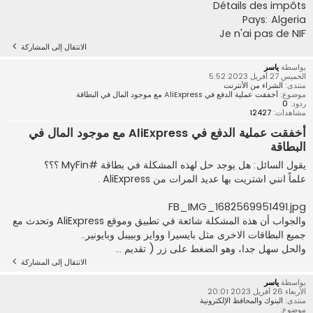
Détails des impôts
Pays: Algeria
Je n'ai pas de NIF
الانتقال إلى المشاركة
بواسطة
ياسر
الخميس 27 أفريل 2023 5:52
منتدى:
الشراء من الأنترنت
موضوع:
أخفقت عملية الدفع في AliExpress مع موجود المال في البطاقة
ردود:
0
مشاهدات:
12427
أخفقت عملية الدفع في AliExpress مع موجود المال في
البطاقة
يقول السائل: هل يوجد حل لهذه المشكلة في بطاقة #MyFin ؟؟؟
علماً انني اشتريت بها عديد المرات من AliExpress .
FB_IMG_1682569951491.jpg
والجواب أن هذه المشكلة شائعة في تطبيق وموقع AliExpress وتحدث مع
جميع البطاقات الاخرى مثل بايسيرا ووايز وبييبل وبايونير..
والحل سهل جدا، وهو الضغط على زر ( تقديم ...
الانتقال إلى المشاركة
بواسطة
ياسر
الأربعاء 26 أفريل 2023 20:01
منتدى:
البنوك والمحافظ الإلكترونية
موضوع: