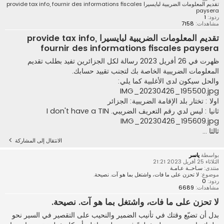
تقديم المعلومات الضريبية لبايسيرا provide tax info, fournir des informations fiscales
paysera
ردود:
1
مشاهدات:
7158
تقديم المعلومات الضريبية لبايسيرا provide tax info,
fournir des informations fiscales paysera
ظهرت في 26 أفريل 2023 رسالة لكل الجزائرين تفيد بطلب تقديم
المعلومات الضريبية الخاصة بك لتجنب تقييد حسابك.
والحل سيكون لدى الأغلبية كما يلي:
IMG_20230426_195500.jpg
اولا : تختار بلد الإقامة الضريبية: الجزائر
ثانيا : ليس لدي رقم التعريف الضريبي. I don't have a TIN
IMG_20230426_195609.jpg
ثالثا ...
الانتقال إلى المشاركة
بواسطة
ياسر
الثلاثاء 25 أفريل 2023 21:21
منتدى:
سـاحــة عـامـة
موضوع:
لا تحزن على ما فات، واشتغل بما هو آت. نصيحة.
ردود:
0
مشاهدات:
6689
لا تحزن على ما فات، واشتغل بما هو آت. نصيحة.
بدل أن تضيّع وقتك في تأنيب الضمير والنحيب على التقصير في السير نحو