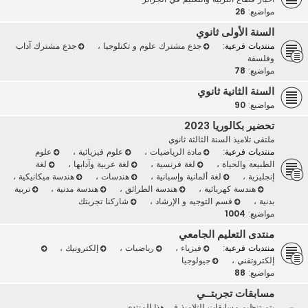
مواضيع:
26
السنة الأولى ثانوي
منتديات فرعية:
جذع مشترك علوم و تكنلوجيا
،
جذع مشترك آداب
وفلسفة
مواضيع:
78
السنة الثانية ثانوي
مواضيع:
90
تحضير بكالوريا 2023
ملتقى تلاميذ السنة الثالثة ثانوي
منتديات فرعية:
مادة الرياضيات
،
علوم فيزيائية
،
علوم
الطبيعة والحياة
،
لغة فرنسية
،
لغة عربية وآدابها
،
لغة
إنجليزية
،
لغة ألمانية وإسبانية
،
هندسات
،
هندسة ميكانيكية
،
هندسة كهربائية
،
هندسة الطرائق
،
هندسة مدنية
،
تربية
بدنية
،
قسم التوجيه و الإرشاد
،
شاركنا تجربتك
مواضيع:
1004
منتدى التعليم الجامعي
منتديات فرعية:
فيزياء
،
رياضيات
،
إلكترونيك
،
إلكتروتقني
،
جيولوجيا
مواضيع:
88
مسابقات تجربتــي
يتم تنظيم مسابقات للتلاميذ في هذا المنتدى