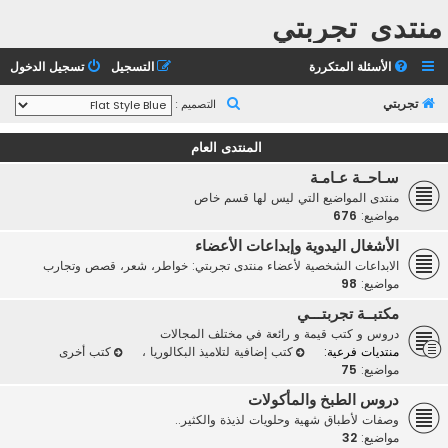
منتدى تجربتي
الأسئلة المتكررة
التسجيل
تسجيل الدخول
ب
تجربتي
التصميم :
ح
المنتدى العام
ث
سـاحــة عـامـة
منتدى المواضيع التي ليس لها قسم خاص
مواضيع:
676
الأشغال اليدوية وإبداعات الأعضاء
الابداعات الشخصية لأعضاء منتدى تجربتي: خواطر، شعر، قصص وتجارب
مواضيع:
98
مكتبــة تجربتـــي
دروس و كتب قيمة و رائعة في مختلف المجالات
منتديات فرعية:
كتب إضافية لتلاميذ البكالوريا
،
كتب أخرى
مواضيع:
75
دروس الطبخ والمأكولات
وصفات لأطباق شهية وحلويات لذيذة والكثير..
مواضيع:
32