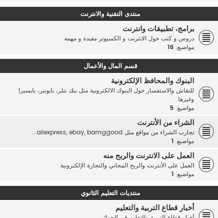
منتدى التقنية والانترنت
برامج، تطبيقات وانترنت
دروس و كتب حول الانترنت و الكمبيوتر مفيدة و مهمة
مواضيع:
16
قسم المال والأعمال
البنوك والمحافظ الإلكترونية
للنقاش والاستفسار حول البنوك الالكترونية مثل بنك نتلر، بايونير، بايسيرا
وغيرها..
مواضيع:
5
الشراء من الأنترنت
تجارب الشراء من مواقع مثل aliexpress, ebay, bamggood...
مواضيع:
1
العمل على الانترنت والربح منه
العمل على الأنترنت والربح المجاني والتجارة الإلكترونية
مواضيع:
1
منتديات التعليم الثانوي
أخبار قطاع التربية والتعليم
أخبار قطاع التربية والتعليم في الجزائر