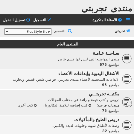
منتدى تجربتي
الأسئلة المتكررة
التسجيل
تسجيل الدخول
ب
تجربتي
التصميم :
ح
المنتدى العام
ث
سـاحــة عـامـة
منتدى المواضيع التي ليس لها قسم خاص
مواضيع:
676
الأشغال اليدوية وإبداعات الأعضاء
الابداعات الشخصية لأعضاء منتدى تجربتي: خواطر، شعر، قصص وتجارب
مواضيع:
98
مكتبــة تجربتـــي
دروس و كتب قيمة و رائعة في مختلف المجالات
منتديات فرعية:
كتب إضافية لتلاميذ البكالوريا
،
كتب أخرى
مواضيع:
75
دروس الطبخ والمأكولات
وصفات لأطباق شهية وحلويات لذيذة والكثير..
مواضيع:
32