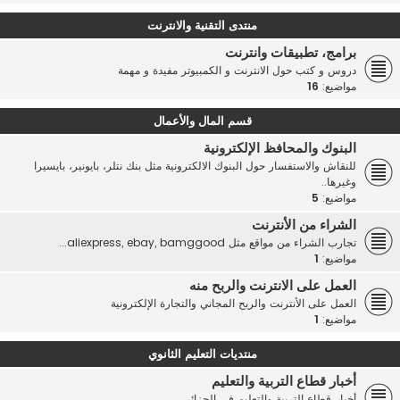
منتدى التقنية والانترنت
برامج، تطبيقات وانترنت
دروس و كتب حول الانترنت و الكمبيوتر مفيدة و مهمة
مواضيع:
16
قسم المال والأعمال
البنوك والمحافظ الإلكترونية
للنقاش والاستفسار حول البنوك الالكترونية مثل بنك نتلر، بايونير، بايسيرا
وغيرها..
مواضيع:
5
الشراء من الأنترنت
تجارب الشراء من مواقع مثل aliexpress, ebay, bamggood...
مواضيع:
1
العمل على الانترنت والربح منه
العمل على الأنترنت والربح المجاني والتجارة الإلكترونية
مواضيع:
1
منتديات التعليم الثانوي
أخبار قطاع التربية والتعليم
أخبار قطاع التربية والتعليم في الجزائر