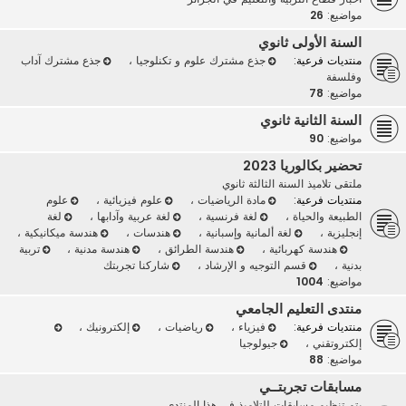
مواضيع:
26
السنة الأولى ثانوي
منتديات فرعية:
جذع مشترك علوم و تكنلوجيا
،
جذع مشترك آداب
وفلسفة
مواضيع:
78
السنة الثانية ثانوي
مواضيع:
90
تحضير بكالوريا 2023
ملتقى تلاميذ السنة الثالثة ثانوي
منتديات فرعية:
مادة الرياضيات
،
علوم فيزيائية
،
علوم
الطبيعة والحياة
،
لغة فرنسية
،
لغة عربية وآدابها
،
لغة
إنجليزية
،
لغة ألمانية وإسبانية
،
هندسات
،
هندسة ميكانيكية
،
هندسة كهربائية
،
هندسة الطرائق
،
هندسة مدنية
،
تربية
بدنية
،
قسم التوجيه و الإرشاد
،
شاركنا تجربتك
مواضيع:
1004
منتدى التعليم الجامعي
منتديات فرعية:
فيزياء
،
رياضيات
،
إلكترونيك
،
إلكتروتقني
،
جيولوجيا
مواضيع:
88
مسابقات تجربتــي
يتم تنظيم مسابقات للتلاميذ في هذا المنتدى