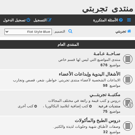
منتدى تجربتي
الأسئلة المتكررة
التسجيل
تسجيل الدخول
ب
تجربتي
التصميم :
ح
المنتدى العام
ث
سـاحــة عـامـة
منتدى المواضيع التي ليس لها قسم خاص
مواضيع:
676
الأشغال اليدوية وإبداعات الأعضاء
الابداعات الشخصية لأعضاء منتدى تجربتي: خواطر، شعر، قصص وتجارب
مواضيع:
98
مكتبــة تجربتـــي
دروس و كتب قيمة و رائعة في مختلف المجالات
منتديات فرعية:
كتب إضافية لتلاميذ البكالوريا
،
كتب أخرى
مواضيع:
75
دروس الطبخ والمأكولات
وصفات لأطباق شهية وحلويات لذيذة والكثير..
مواضيع:
32