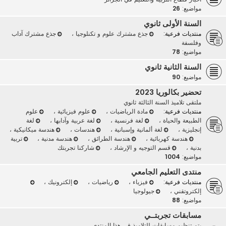
مواضيع:
26
السنة الأولى ثانوي
منتديات فرعية:
جذع مشترك علوم و تكنلوجيا
،
جذع مشترك آداب
وفلسفة
مواضيع:
78
السنة الثانية ثانوي
مواضيع:
90
تحضير بكالوريا 2023
ملتقى تلاميذ السنة الثالثة ثانوي
منتديات فرعية:
مادة الرياضيات
،
علوم فيزيائية
،
علوم
الطبيعة والحياة
،
لغة فرنسية
،
لغة عربية وآدابها
،
لغة
إنجليزية
،
لغة ألمانية وإسبانية
،
هندسات
،
هندسة ميكانيكية
،
هندسة كهربائية
،
هندسة الطرائق
،
هندسة مدنية
،
تربية
بدنية
،
قسم التوجيه و الإرشاد
،
شاركنا تجربتك
مواضيع:
1004
منتدى التعليم الجامعي
منتديات فرعية:
فيزياء
،
رياضيات
،
إلكترونيك
،
إلكتروتقني
،
جيولوجيا
مواضيع:
88
مسابقات تجربتــي
يتم تنظيم مسابقات للتلاميذ في هذا المنتدى