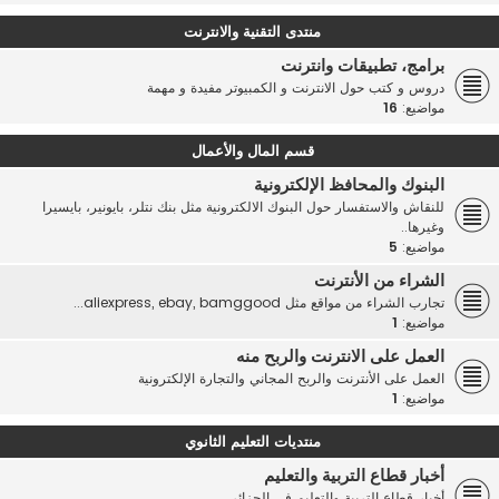
منتدى التقنية والانترنت
برامج، تطبيقات وانترنت
دروس و كتب حول الانترنت و الكمبيوتر مفيدة و مهمة
مواضيع:
16
قسم المال والأعمال
البنوك والمحافظ الإلكترونية
للنقاش والاستفسار حول البنوك الالكترونية مثل بنك نتلر، بايونير، بايسيرا
وغيرها..
مواضيع:
5
الشراء من الأنترنت
تجارب الشراء من مواقع مثل aliexpress, ebay, bamggood...
مواضيع:
1
العمل على الانترنت والربح منه
العمل على الأنترنت والربح المجاني والتجارة الإلكترونية
مواضيع:
1
منتديات التعليم الثانوي
أخبار قطاع التربية والتعليم
أخبار قطاع التربية والتعليم في الجزائر