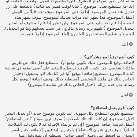
ما لم تكن مدير الموقع أو المشرف فلن تستطيع إلا تعديل مواضيعك الخاصة أو
إلغاءها. تستطيع تعديل موضوع (أحيانا لوقت قصير بعد كتابته) بالضغط على زر
تعديل عند نفس الموضوع. إذا رُدّ على الموضوع سوف تجد قليلًا من الجمل
أسفل الموضوع، هذا يظهر عدد مرات تعديلك للموضوع. سوف تظهر هذه
الجملة إذا قام أحد بالرد على الموضوع، ولن تظهر إذا قام المشرف أو المدير
بتعديل الموضوع (عليهم ترك رسالة يذكرون في سبب تعديلهم وما هو التعديل).
للعلم لا يستطيع المستخدمون العاديون إلغاء الموضوع إذا ردّ عليه أحد.
أعلى
كيف أضع توقيعًا مع مشاركتي؟
لإضافة توقيع للموضوع عليك تكوين توقيع أولًا، تستطيع فعل ذلك عن طريق
ملفك الشخصي. فور تكوين التوقيع تستطيع الضغط على
أضف توقيع
في شاشة
كتابة الموضوع. تستطيع إضافة التوقيع آليا في كتاباتك كلها بتشغيل الاختيار
الخاص بذلك في ملفك الشخصي (تستطيع كذلك توقيف إضافة التوقيع لكل
رسالة على حده بإزالة الاختيار الخاص بذلك في شاشة الموضوع).
أعلى
كيف أقوم بعمل استطلاع؟
تستطيع تكوين استطلاع بكل سهولة، عند تكوين موضوع جديد (أو تعديل النشر
الأول للموضوع، إن كانت لك تلك الصلاحية) سوف ترى نموذج ”أضف استطلاع“
أسفل شاشة إضافة الموضوع (إن لم ترَ هذه الإضافة قد لا يكون لك الصلاحية
لذلك). سوف ترى عنوان الاستطلاع واختيارين إضافيين (لإضافة اختيار أضف
السؤال ثم اضغط على وصلة ”أضف جواب“. تستطيع أن تضع وقتا زمنيا