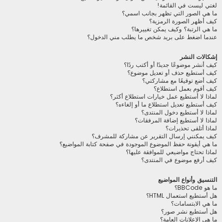
لغتي ليست في القائمة!
ما هي الصور التي تظهر بجانب اسمي؟
كيف أظهر الصورة الرمزية؟
ما هي الرتبة؟ وكيف يمكن تغييرها؟
عندما اضغط على بريد شخص ما يطلب مني الدخول؟
إشكالات النشر
كيف أنشر موضوعًا جديدًا أو أكتب ردًا؟
كيف أستطيع حذف أو تعديل موضوع؟
كيف أضع توقيعًا مع مشاركتي؟
كيف أقوم بعمل استطلاع؟
لماذا لا أستطيع عمل خيارات استطلاع أكثر؟
كيف أستطيع تعديل استطلاع ما أو إلغاءه؟
لماذا لا أستطيع دخول المنتدى؟
لماذا لا أستطيع إضافة المرفقات؟
لماذا أتلقى تحذيرات؟
كيف يمكنني إرسال التقرير عن مشاركة للمشرف؟
ما هي أيقونة حفظ الموضوع الموجودة في صفحة كتابة المواضيع؟
لماذا تحتاج مواضيعي للموافقة عليها؟
كيف أرفع موضوع في المنتدى؟
التنسيق وأنواع المواضيع
ما هو BBCode؟
هل أستطيع استعمال HTML؟
ما هي الابتسامات؟
هل أستطيع نشر صور؟
ما هي الإعلانات العامة؟