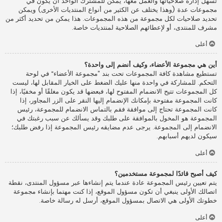
تسهل إدارة صلاحياتها والعمل معها، يمكن للمشترك الواحد أن يكون في
مجموعات عدة (وهذا يختلف عن الكثير من أنواع المنتديات الأخرى) ويمكن
تحديد صلاحيات لكل مجموعة من هذه المجموعات. هذا يمكن من تحديد أكثر من
مشرف للمنتدى، أو لإعطائهم الصلاحية لمنتديات خاصة.
أعلى
أين هي مجموعة الأعضاء، وكيف أنضم إلى واحدة؟
تستطيع مشاهدة كافة المجموعات تحت بند ”مجموعة الأعضاء“ في لوحة
التحكم. للمشاركة في واحدة منها عليك الضغط على الخيار المقابل لها، ليست
كل المجموعات تتيح الانضمام المفتوح لها، فبعضها قد يكون مغلقًا أو مخفيًا، إذا
كانت المجموعة مفتوحة بإمكانك الإنضمام إليها النقر على الزر المجاور، إذا
كانت المجموعة تحتاج إلى موافقة فقم بالتماس الانضمام للمجموعة، رئيس
المجموعة هو المخول بالموافقة على طلبك وقد يسألك عن سبب رغبتك في
الانضمام إلى المجموعة. يرجى عدم مضايقه رئيس المجموعة إذا رفض طلبك؛
سيكون لديهم أسبابهم.
أعلى
كيف أصبح قائدًا لمجموعة مستخدمين؟
يتم تعيين رئيس المجموعة عادة عندما يتم إنشاءها عبر مسؤول المنتدى، نقطة
اتصالك الأولى ينبغي أن تكون مسؤول الموقع، إذا كنت مهتما بإنشاء مجموعة
خطوتك الأولى هي الاتصال بمسؤول الموقع، أرسل له رسالة خاصة.
أعلى