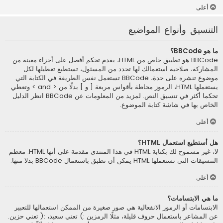
أعلى
التنسيق وأنواع المواضيع
ما هو BBCode؟
BBCode هو تطبيق خاص من HTML، يقدم تحكم أفصل على أجزاء معينة من
المشاركة، صلاحية استعمالك لها تحدد من المسئول، تستطيع تعطيلها لكل
موضوع تنشره على حدة، BBCode تستعمل نفس الطريقة في الكتابة التي
يستعملها HTML، الرموز محاطة بأقواس مربعة [ و ] بدلًا من < and > وتعطي
تحكما أكثر في تنسيق النص. لمزيد من المعلومات عن BBCode انظر الدليل
الخاص بها في شاشة كتابة الموضوع.
أعلى
هل أستطيع استعمال HTML؟
لا، غير مسموح لك بكتابة HTML في هذا المنتدى مقدمة على أنها HTML. معظم
التنسيقات التي تستعملها HTML يمكن أن تطبق باستعمال BBCode بدلا منها.
أعلى
ما هي الابتسامات؟
الابتسامات أو الرموز الانفعالية هي صور صغيرة من الممكن استعمالها للتعبير
عن المشاعر باستعمال حروف قليلة، مثلًا الرمزين :) تعني سعيد، :( تعني حزين.