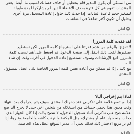
من الممكن أن يكون المدير قام بتعطيل أو حذف حسابك لسبب ما. أيضا، بعض
المنتديات تقوم في كل فترة بحذف الأعضاء الذين لم يشاركوا لمدة طويلة
لتصغير حجم قاعدة البيانات، إذا حدث ذلك حاول إعادة التسجيل مرة أخرى
وحاول أن تكون أكثر تفاعلا في النقاشات.
أعلى
لقد فقدت كلمة المرور!
لا تفزع! بالرغم من عدم قدرتنا على استرجاع كلمة المرور لكن نستطيع
تصفيرها. لفعل ذلك انتقل إلى صفحة الدخول ثم اضغط على
لقد نسيت كلمة
المرور
، اتبع الإرشادات وسوف تستطيع إعادة الدخول في أقرب وقت إن شاء
الله..
مع ذلك ، إذا لم تتمكن من أعاده تعيين كلمه المرور الخاصة بك ، اتصل بمسؤول
المنتدى.
أعلى
لماذا يتم إخراجي آليا؟
إذا لم تضع علامة على
تذكرني
عند دخولك المنتدى سوف يتم إخراجك بعد انتهاء
وقت معين. هذا يحمي حسابك من استغلاله من شخص آخر. حتى لا تخرج آليا ضع
علامة صح على
تذكرني
أثناء تسجيل الدخول، لا ننصح بذلك إذا كان الجهاز الذي
دخلت منه جهاز عام أو مشترك، مثل المكتبة وانترنت كافيه والجامعة وغيرها، إذا
لم تر مربع الاختيار ذلك فذلك يعني أن مدير الموقع عطل هذه الخاصية.
أعلى