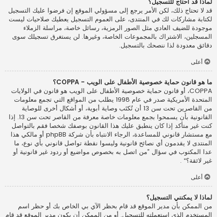
لماذا قد أحتاج للتسجيل؟
قد لا تحتاج ذلك، لكن الأمر يرجع إلى مسؤولي الموقع إن فرضوا عليك التسجيل
لكتابة مشاركات لك في المنتدى، على العموم التسجيل يعطيك صلاحيات ليست
موجودة للضيف العادي مثل الصور الرمزية، رسائل خاصة، مراسلة الزملاء
المسجلين، الاشتراك بالمجموعات الخاصة، وغيرها. لن يستغرق تسجيلك سوى
دقائق معدودة لذا ننصحك بالتسجيل.
أعلى
ما هو قانون حماية خصوصية الأطفال على الويب - COPPA؟
COPPA، أو قانون حماية خصوصية الأطفال على الويب هو قانون في الولايات
المتحدة الأمريكية صدر في عام 1998 يطلب من المواقع التي تجمع معلومات
من القاصرين تحت سن 13 أن تُكتَب وصاية أبوية، أو أشكال أخرى للوصاية
القانونية بأن يسمحوا بجمع معلومات خاصة معرفة من القاصر تحت سن 13. إذا
كنت غير متأكد إذا كان ينطبق عليك هذا القانون بوصفك شخصا فقم بالتواصل
مع مستشار قانوني للمساعدة، الرجاء الانتباه بأن شركة phpBB أو مالكي هذا
المنتدى لا يقدمون أي نصائح قانونية وليسوا نقطة تواصل قانوني بأي نوع، ما
عدا المكتوب في سؤال ”من اتصل به بخصوص مواضيع أو ردود غير قانونية أو
غير لائقة؟“ .
أعلى
لماذا لا يمكنني التسجيل؟
من الممكن بأن مدير الموقع قد قام بحظر الآي بي الخاص بك أو حظر اسم
المستخدم الذي استعملته للتسجيل. أو من الممكن أن يكون مدير الموقع قد قام