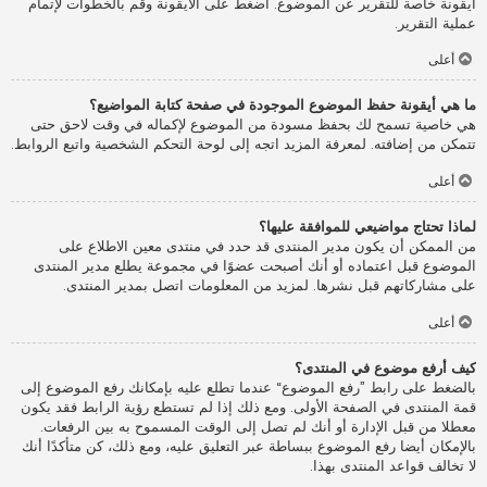
أيقونة خاصة للتقرير عن الموضوع. اضغط على الأيقونة وقم بالخطوات لإتمام
عملية التقرير.
أعلى
ما هي أيقونة حفظ الموضوع الموجودة في صفحة كتابة المواضيع؟
هي خاصية تسمح لك بحفظ مسودة من الموضوع لإكماله في وقت لاحق حتى
تتمكن من إضافته. لمعرفة المزيد اتجه إلى لوحة التحكم الشخصية واتبع الروابط.
أعلى
لماذا تحتاج مواضيعي للموافقة عليها؟
من الممكن أن يكون مدير المنتدى قد حدد في منتدى معين الاطلاع على
الموضوع قبل اعتماده أو أنك أصبحت عضوًا في مجموعة يطلع مدير المنتدى
على مشاركاتهم قبل نشرها. لمزيد من المعلومات اتصل بمدير المنتدى.
أعلى
كيف أرفع موضوع في المنتدى؟
بالضغط على رابط ”رفع الموضوع“ عندما تطلع عليه بإمكانك رفع الموضوع إلى
قمة المنتدى في الصفحة الأولى. ومع ذلك إذا لم تستطع رؤية الرابط فقد يكون
معطلا من قبل الإدارة أو أنك لم تصل إلى الوقت المسموح به بين الرفعات.
بالإمكان أيضا رفع الموضوع ببساطة عبر التعليق عليه، ومع ذلك، كن متأكدًا أنك
لا تخالف قواعد المنتدى بهذا.