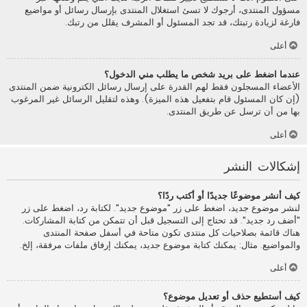
مسؤول المنتدى، أرجوك لا تسئ استغلال المنتدى بإرسال رسائل أو مواضيع
فارغة لزيادة رتبتك، قد تجد المسئول أو المشرف يقلل من رتبك.
أعلى
عندما اضغط على بريد شخص ما يطلب مني الدخول؟
الأعضاء المسجلون فقط لهم القدرة على إرسال رسائل الكترونية ضمن المنتدى
(إن كان المسئول قام بتفعيل هذه الميزة). وهذه لتقليل الرسائل غير المرغوب
بها من أن ترسل عن طريق المنتدى.
أعلى
إشكالات النشر
كيف أنشر موضوعًا جديدًا أو أكتب ردًا؟
لنشر موضوع جديد، اضغط على زر "موضوع جديد". لكتابة رد، اضغط على زر
"أضف رد جديد". قد تحتاج إلى التسجيل قبل أن تتمكن من كتابة المشاركات.
هناك قائمة بصلاحيات كل منتدى تكون متاحة في أسفل صفحة المنتدى
والمواضيع. مثال: يمكنك كتابة موضوع جديد، يمكنك إرفاق ملفات مرفقة، إلخ.
أعلى
كيف أستطيع حذف أو تعديل موضوع؟