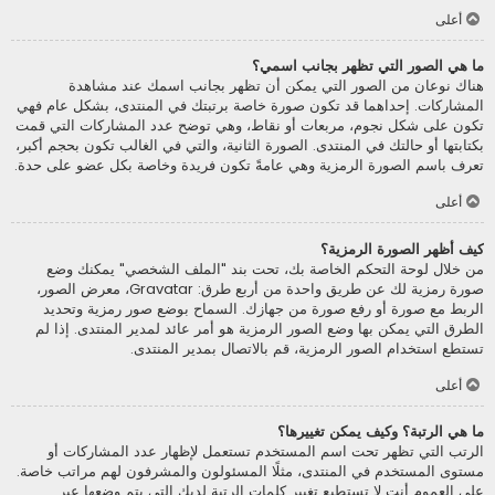
أعلى
ما هي الصور التي تظهر بجانب اسمي؟
هناك نوعان من الصور التي يمكن أن تظهر بجانب اسمك عند مشاهدة
المشاركات. إحداهما قد تكون صورة خاصة برتبتك في المنتدى، بشكل عام فهي
تكون على شكل نجوم، مربعات أو نقاط، وهي توضح عدد المشاركات التي قمت
بكتابتها أو حالتك في المنتدى. الصورة الثانية، والتي في الغالب تكون بحجم أكبر،
تعرف باسم الصورة الرمزية وهي عامةً تكون فريدة وخاصة بكل عضو على حدة.
أعلى
كيف أظهر الصورة الرمزية؟
من خلال لوحة التحكم الخاصة بك، تحت بند "الملف الشخصي" يمكنك وضع
صورة رمزية لك عن طريق واحدة من أربع طرق: Gravatar، معرض الصور،
الربط مع صورة أو رفع صورة من جهازك. السماح بوضع صور رمزية وتحديد
الطرق التي يمكن بها وضع الصور الرمزية هو أمر عائد لمدير المنتدى. إذا لم
تستطع استخدام الصور الرمزية، قم بالاتصال بمدير المنتدى.
أعلى
ما هي الرتبة؟ وكيف يمكن تغييرها؟
الرتب التي تظهر تحت اسم المستخدم تستعمل لإظهار عدد المشاركات أو
مستوى المستخدم في المنتدى، مثلًا المسئولون والمشرفون لهم مراتب خاصة.
على العموم أنت لا تستطيع تغيير كلمات الرتبة لديك التي يتم وضعها عبر