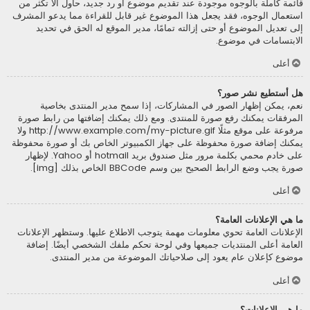
قائمة كاملة بالوجوه موجودة عند تقديم موضوع أو رد جديد، حاول ألاّ تكثر من
استعمال الوجوه، فقد يجعل هذا الموضوع غير قابل للقراءة مما يدعو المشرف
إلى تعديل الموضوع أو حتى إزالته تمامًا، مدير الموقع له الحق في تحديد
الابتسامات في موضوع.
أعلى
هل أستطيع نشر صور؟
نعم، يمكن إظهار الصور في المشاركات، إذا سمح مدير المنتدى بخاصية
المرفقات يمكنك رفع صورة للمنتدى. ومع ذلك يمكنك إضافتها من رابط صورة
مرفوعة على موقع مثلًا http://www.example.com/my-picture.gif ولا
يمكنك إضافة صورة محفوظة على جهاز الكمبيوتر الخاص بك أو صورة محفوظة
على خادم محمي بكلمة مرور مثل صندوق بريد hotmail أو Yahoo. لإظهار
صورة يجب وضع الرابط الصحيح بين وسم BBCode الخاص بذلك [img].
أعلى
ما هي الإعلانات العامة؟
الإعلانات العامة تحوي معلومات مهمة يتوجب الاطلاع عليها. وستظهر الإعلانات
العامة أعلى المنتديات جميعها وفي لوحة تحكم ملفك الشخصي أيضًا. إضافة
موضوع كإعلان عام يعود إلى صلاحياتك الموضوعة من مدير المنتدى.
أعلى
ما هي الإعلانات؟