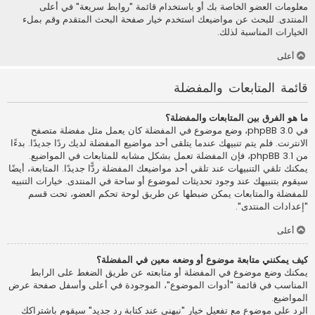
معلومات العضو الخاصة بك أو باستخدام قائمة "روابط سريعة" في أعلى
المنتدى. للبحث عن مواضيعك استخدم خيار صفحة البحث المتقدم وقم بملء
الخيارات المناسبة لذلك.
أعلى
قائمة المتابعات والمفضلة
ما هو الفرق بين المتابعات والمفضلة؟
في phpBB 3.0، وضع موضوع في المفضلة كان يعمل مثل مفضلة متصفح
الانترنت. فلم يتم تنبيهك عندما يتلقى أحد مواضيع المفضلة لديك ردًا جديدًا. بدءًا
من phpBB 3.1، فإن المفضلة تعمل بشكل مشابه للمتابعات في المواضيع.
يمكنك تلقي التنبيهات عند تلقي أحد مواضيعك المفضلة ردًّا جديدًا. المتابعة، أيضًا
سيقوم بتنبيهك عند وجود تحديثات لموضوع أو ساحة في المنتدى. خيارات التنبيه
للمفضلة والمتابعات يمكن ضبطها عن طريق لوحة تحكم العضو، تحت قسم
"إعدادات المنتدى".
أعلى
كيف يمكنني متابعة موضوع أو وضعه معين في المفضلة؟
يمكنك وضع موضوع في المفضلة أو متابعته عن طريق الضغط على الرابط
المناسب في قائمة "أدوات الموضوع"، الموجودة في أعلى وأسفل صفحة عرض
المواضيع.
الرد على موضوع مع تفعيل خيار "نبهني عند كتابة رد جديد" سيقوم باشتراكك