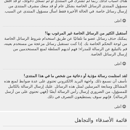
هناك أسباب لذلك; ربما لم تشترك في المنتدى أو لم تسجل دخولك، أو قد أقفل
مسؤول المنتدى الرسائل الخاصة بشكل عام أو قد منعك مشرف المنتدى من
إرسال رسائل خاصة. في الحالة الأخيرة فقط اسأل مسؤول المنتدى عن السبب.
أعلى
أستقبل الكثير من الرسائل الخاصة غير المرغوب بها!
يمكنك حذف رسائل عضو ما تلقائيًا عن طريق استخدام شروط الرسائل الخاصة
من لوحة التحكم الخاصة بك. إذا كنت تستقبل رسائل مزعجة من مستخدم بعينه،
قم بالتبليغ عن الرسالة للمدراء؛ فهم لديهم السلطة لمنع المستخدمين من
إرسال الرسائل الخاصة.
أعلى
لقد استلمت رسالة مؤذية أو دعائية من شخص ما في هذا المنتدى!
نأسف أن نسمع ذلك. واجهة البريد الالكتروني تحتوي على عدة ضوابط لمنع هذه
المشاكل ومتابعة المرسلين لمثل هذه الرسائل. عليك إرسال الرسالة بالكامل
للمسؤول، من الضروري إرسال رأس الرسالة أيضًا (فهي تحتوي على من أرسل
الرسالة). فإنهم سوف يستطيعون التصرف في ذلك.
أعلى
قائمة الأصدقاء والتجاهل