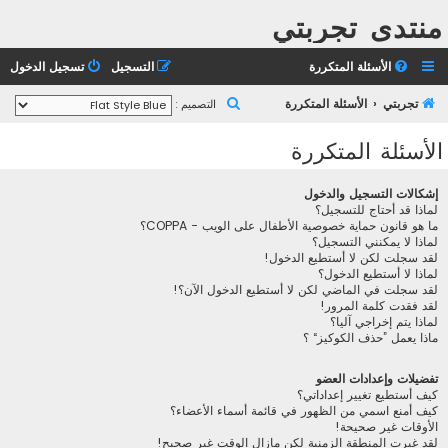
منتدى تجربتي
الأسئلة المتكررة
التسجيل
تسجيل الدخول
ب
تجربتي
الأسئلة المتكررة
التصميم :
ح
الأسئلة المتكررة
ث
إشكالات التسجيل والدخول
لماذا قد أحتاج للتسجيل؟
ما هو قانون حماية خصوصية الأطفال على الويب - COPPA؟
لماذا لا يمكنني التسجيل؟
لقد سجلت لكن لا أستطيع الدخول!
لماذا لا أستطيع الدخول؟
لقد سجلت في الماضي لكن لا أستطيع الدخول الآن؟!
لقد فقدت كلمة المرور!
لماذا يتم إخراجي آليا؟
ماذا يعمل ”حذف الكوكيز“ ؟
تفضيلات وإعدادات العضو
كيف أستطيع تغيير إعداداتي؟
كيف أمنع اسمي من الظهور في قائمة أسماء الأعضاء؟
الأوقات غير صحيحة!
لقد غيرت المنطقة الزمنية لكن مازال الوقت غير صحيح!