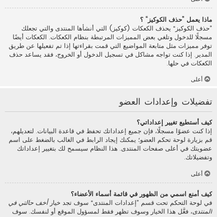
ماذا يعمل ”حذف الكوكيز“ ؟
”حذف الكوكيز“ يحذف الكعكات (كوكيز) التي أنشأها المنتدى والتي تجعلك
مسجلًا للدخول وتلغي بعض المميزات المرتبطة بنظام الكعكات. الكعكات أيضًا
توفر مميزات مثل متابعة المواضيع التي قمت بقراءتها إذا تم تفعيلها عن طريق
المدير. إذا كنت تواجه مشاكل في تسجيل الدخول أو الخروج، فقد يساعد حذف
الكعكات في حلها.
أعلى
تفضيلات وإعدادات العضو
كيف أستطيع تغيير إعداداتي؟
إذا كنت عضوًا مسجلًا، فإن جميع إعداداتك تحفظ في قاعدة البيانات. لتعديلهم،
قم بزيارة لوحة تحكم العضو؛ يمكنك إيجاد الرابط في الغالب بالضغط على اسم
عضويتك في أعلى صفحات المنتدى. هذا النظام سيسمح لك بتغيير إعداداتك
وتفضيلاتك.
أعلى
كيف أمنع اسمي من الظهور في قائمة أسماء الأعضاء؟
في لوحة التحكم تحت قسم ”إعدادات المنتدى“ سوف تجد خيار
أخف حالتي في
المنتدى
، فعَّل هذا الخيار وسوف تظهر فقط لمسؤول الموقع أو لنفسك. سوف