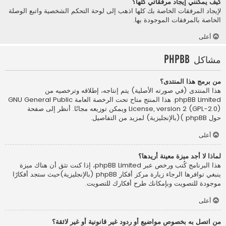
كيف يمكنني إيجاد مرفقاتي كلها؟
لإيجاد المرفقات الخاصة بك كلها اذهب إلى لوحة التحكم الشخصية واتبع الوصلة
الخاصة بالمرفقات الموجودة بها.
أعلى
مشاكل phpBB
من برمج هذا المنتدى؟
هذا المنتدى (في صورته الأصلية) يتم إنتاجه، إطلاقه وترخصيه من
phpBB Limited
. هذا المنتج متاح تحت الرخصة العامة GNU General Public
License, version 2 (GPL-2.0) ويمكن توزيعه مجانًا. أنظر إلى صفحة
حول phpBB )(بالإنجليزية)
لمزيد من التفاصيل.
أعلى
لماذا لا أجد ميزة معينة أريدها؟
هذا البرنامج كُتب ورخص عبر phpBB Limited، إذا كنت تثق أن هناك ميزة
ينبغي توافرها الرجاء زيارة
مركز أفكار phpBB (بالإنجليزية)
حيث ستجد أفكارًا
موجودة للتصويت وبإمكانك طرح أفكارك للتصويت.
أعلى
من اتصل به بخصوص مواضيع أو ردود غير قانونية أو غير لائقة؟