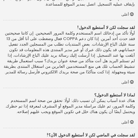
بإيقاف عمليه التسجيل. اتصل بمدير الموقع للمساعدة.
أعلى
لقد سجلت لكن لا أستطيع الدخول!
أولًا تأكد من إدخالك اسم المستخدم وكلمة المرور الصحيحين. إن كانتا صحيحتين
فقد حدث أحد أمرين. إذا كان دعم COPPA فعال وضغطت على أنا أقل من 13
سنة عليك اتّباع الإرشادات. بعض المنتديات تطلب من المسجلين الجدد تفعيل
حساباتهم، قد يكون ذلك عبرك أو عبر مدير المنتدى هذه المعلومات قد تكون
أبلغت بها عند التسجيل. إذا أرسلت إليك رسالة بريد عليك اتّباع الإرشادات، إذا
لم تستلم البريد هل أنت متأكد من صحة عنوان بريدك؟ سبب استعمال طريقة
تنشيط الحساب تلك هي منع المستخدمين العابرين من استغلال المنتدى بطريقة
سيئة ومجهولة. إذا كنت متأكدًا من صحة بريدك الالكتروني فأرسل رسالة للمدير.
أعلى
لماذا لا أستطيع الدخول؟
هناك عدة أسباب يمكن أن تسبب ذلك: أولًا: تحقق من صحة اسم المستخدم
وكلمة المرور، ثم عليك مراسلة مدير الموقع أو المشرف لمعرفة إذا تم حظرك.
ويحتمل أيضًا أن يكون هناك خلل في تكوين الموقع ويجب عليهم إصلاحه.
أعلى
لقد سجلت في الماضي لكن لا أستطيع الدخول الآن؟!