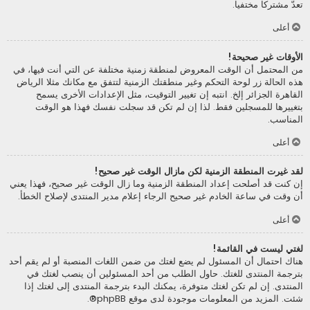
تعدّ مشتركا مختفيا.
أعلى
الأوقات غير صحيحة!
من المحتمل أن الوقت المعروض لمنطقة زمنية مختلفة عن التي أنت فيها، في
هذه الحالة زر لوحة التحكم وغير منطقتك الزمنية لتتفق مع مكانك مثلا الرياض
القاهرة الجزائر إلخ. انتبه إن تغيير التوقيت، مثل الإعدادات الأخرى يسمح
بتغييرها للمسجلين فقط. لذا إن لم تكن قد سجلت نفسك فهذا هو الوقت
المناسب.
أعلى
لقد غيرت المنطقة الزمنية لكن مازال الوقت غير صحيح!
إن كنت قد أصلحت إعداد المنطقة الزمنية وما زال الوقت غير صحيح، فهذا يعني
أن وقت في ساعة الخادم غير صحيح الرجاء إعلام مدير المنتدى لإصلاح الخطأ.
أعلى
لغتي ليست في القائمة!
هناك احتمال أن المسئول لم يضع لغتك من ضمن اللغات المنصبة أو لم يقم أحد
بترجمة المنتدى للغتك. حاول الطلب من أحد المسئولين أن ينصب لغتك في
المنتدى. إن لم تكن لغتك متوفرة، يمكنك البدء بترجمة المنتدى إلى لغتك إذا
شئت. المزيد من المعلومات موجودة لدى موقع
phpBB
®.