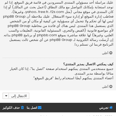
عليك مراسلة أحد مسؤولي المنتدى المسرودين في قائمة فريق الموقع، إذا لم
توجد استجابة بإمكانك التواصل مع مالك النطاق (اعمل
بحث عن المالك
) أو إذا
كان المنتدى في موقع مجاني (مثل yahoo، free.fr، f2s.com، وغيرها)،
فخاطب إدارة الموقع أو إدارة سوء الاستغلال. عليك ملاحظة أن phpBB Group
ليس لها أي تحكم ولا تتحمل أي مسؤولية عن كيفية أو مكان أو من الشخص
الذي يستعمل هذا المنتدى. ليس هناك أي فائدة من مخاطبة phpBB Group
لأي مواضيع قانونية (القبض والتحري، المسئولية القانونية، التعليقات والسب
العلني، وغيرها) لها علاقة مباشرة بموقع phpbb.com أو برنامج phpBB بذاته.
إن أرسلت رسالة الكترونية لـ phpBB Group عن أي شخص ثالث يستعمل
البرنامج فربما لن تستلم ردا.
أعلى
كيف يمكنني الاتصال بمدير المنتدى؟
جميع مستخدمي المنتدى يمكنهم استخدام صفحة "اتصل بنا"، إذا كان الخيار
متاحًا بواسطة مدير المنتدى.
أعضاء المنتدى يمكنهم أيضًا استخدام رابط "فريق الموقع".
أعلى
الانتقال إلى
تجربتي
اتصل بنا
حذف الكوكيز