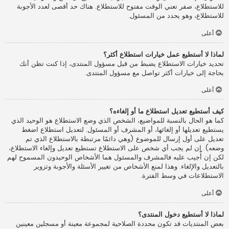
للاستطلاع، صفر تعني الوقت مفتوح للاستطلاع. هناك حد أقصى لعدد الأجوبة
للاستطلاع، وهو يحدد من المسئول.
أعلى
لماذا لا أستطيع عمل خيارات استطلاع أكثر؟
تحديد خيارات الاستطلاع يضبط من قبل مسؤول المنتدى، إذا كنت تظن أنك
بحاجة إلى خيارات أكثر تواصل مع مسؤول المنتدى.
أعلى
كيف أستطيع تعديل استطلاع ما أو إلغاءه؟
كما هو الحال بالنسبة للمواضيع، الشخص الذي وضع الاستطلاع هو الوحيد الذي
يستطيع تعديلها أو إلغائها، أو المشرف أو المسئول. لتعديل استطلاع اضغط
تعديل على أول إرسال للموضوع (وهي دائمًا مرتبطة بالاستطلاع الذي تم
وضعه). إن لم يجب أي شخص على الاستطلاع تستطيع تعديل وإلغاء الاستطلاع،
لكن إن أُجيب عليه فالمشرف والمسئول هما الأشخاص الوحيدون المسموح لهم
بالتعديل والإلغاء. وهذا لمنع الأشخاص من تغيير الأسئلة والأجوبة وتزوير
الاستطلاعات في وسط الفترة.
أعلى
لماذا لا أستطيع دخول المنتدى؟
بعض المنتديات قد تكون محددة الصلاحية لمجموعة معينة أو مسجلين معينين