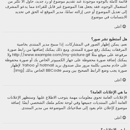
قائمة كاملة بالوجوه موجودة عند تقديم موضوع أو رد جديد، حاول ألاّ تكثر من
استعمال الوجوه، فقد يجعل هذا الموضوع غير قابل للقراءة مما يدعو المشرف
إلى تعديل الموضوع أو حتى إزالته تمامًا، مدير الموقع له الحق في تحديد
الابتسامات في موضوع.
أعلى
هل أستطيع نشر صور؟
نعم، يمكن إظهار الصور في المشاركات، إذا سمح مدير المنتدى بخاصية
المرفقات يمكنك رفع صورة للمنتدى. ومع ذلك يمكنك إضافتها من رابط صورة
مرفوعة على موقع مثلًا http://www.example.com/my-picture.gif ولا
يمكنك إضافة صورة محفوظة على جهاز الكمبيوتر الخاص بك أو صورة محفوظة
على خادم محمي بكلمة مرور مثل صندوق بريد hotmail أو Yahoo. لإظهار
صورة يجب وضع الرابط الصحيح بين وسم BBCode الخاص بذلك [img].
أعلى
ما هي الإعلانات العامة؟
الإعلانات العامة تحوي معلومات مهمة يتوجب الاطلاع عليها. وستظهر الإعلانات
العامة أعلى المنتديات جميعها وفي لوحة تحكم ملفك الشخصي أيضًا. إضافة
موضوع كإعلان عام يعود إلى صلاحياتك الموضوعة من مدير المنتدى.
أعلى
ما هي الإعلانات؟