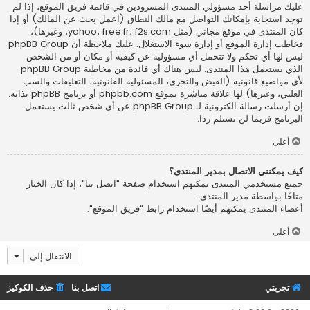
عليك مراسلة أحد مسؤولي المنتدى المسرودين في قائمة فريق الموقع، إذا لم
توجد استجابة بإمكانك التواصل مع مالك النطاق (اعمل
بحث عن المالك
) أو إذا
كان المنتدى في موقع مجاني (مثل yahoo، free.fr، f2s.com، وغيرها)،
فخاطب إدارة الموقع أو إدارة سوء الاستغلال. عليك ملاحظة أن phpBB Group
ليس لها أي تحكم ولا تتحمل أي مسؤولية عن كيفية أو مكان أو من الشخص
الذي يستعمل هذا المنتدى. ليس هناك أي فائدة من مخاطبة phpBB Group
لأي مواضيع قانونية (القبض والتحري، المسئولية القانونية، التعليقات والسب
العلني، وغيرها) لها علاقة مباشرة بموقع phpbb.com أو برنامج phpBB بذاته.
إن أرسلت رسالة الكترونية لـ phpBB Group عن أي شخص ثالث يستعمل
البرنامج فربما لن تستلم ردا.
أعلى
كيف يمكنني الاتصال بمدير المنتدى؟
جميع مستخدمي المنتدى يمكنهم استخدام صفحة "اتصل بنا"، إذا كان الخيار
متاحًا بواسطة مدير المنتدى.
أعضاء المنتدى يمكنهم أيضًا استخدام رابط "فريق الموقع".
أعلى
الانتقال إلى
تجربتي
اتصل بنا
حذف الكوكيز