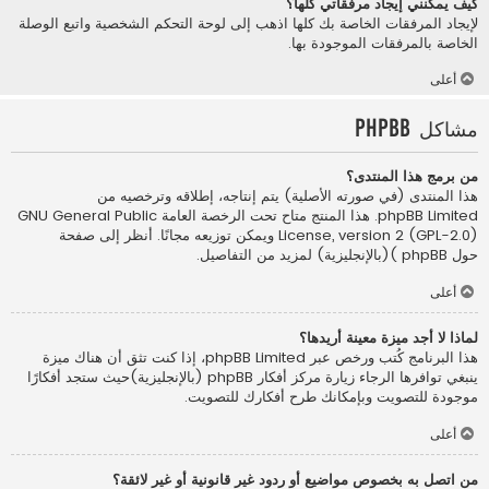
كيف يمكنني إيجاد مرفقاتي كلها؟
لإيجاد المرفقات الخاصة بك كلها اذهب إلى لوحة التحكم الشخصية واتبع الوصلة
الخاصة بالمرفقات الموجودة بها.
أعلى
مشاكل phpBB
من برمج هذا المنتدى؟
هذا المنتدى (في صورته الأصلية) يتم إنتاجه، إطلاقه وترخصيه من
phpBB Limited
. هذا المنتج متاح تحت الرخصة العامة GNU General Public
License, version 2 (GPL-2.0) ويمكن توزيعه مجانًا. أنظر إلى صفحة
حول phpBB )(بالإنجليزية)
لمزيد من التفاصيل.
أعلى
لماذا لا أجد ميزة معينة أريدها؟
هذا البرنامج كُتب ورخص عبر phpBB Limited، إذا كنت تثق أن هناك ميزة
ينبغي توافرها الرجاء زيارة
مركز أفكار phpBB (بالإنجليزية)
حيث ستجد أفكارًا
موجودة للتصويت وبإمكانك طرح أفكارك للتصويت.
أعلى
من اتصل به بخصوص مواضيع أو ردود غير قانونية أو غير لائقة؟