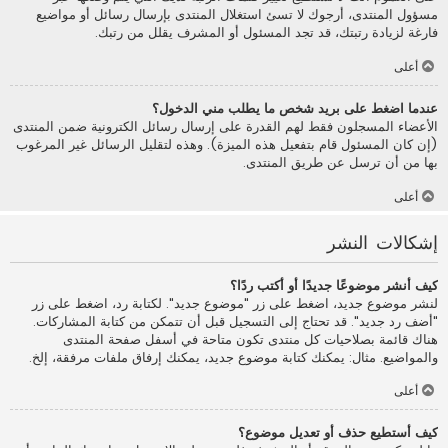
مسؤول المنتدى، أرجوك لا تسئ استغلال المنتدى بإرسال رسائل أو مواضيع
فارغة لزيادة رتبتك، قد تجد المسئول أو المشرف يقلل من رتبك.
أعلى
عندما اضغط على بريد شخص ما يطلب مني الدخول؟
الأعضاء المسجلون فقط لهم القدرة على إرسال رسائل الكترونية ضمن المنتدى
(إن كان المسئول قام بتفعيل هذه الميزة). وهذه لتقليل الرسائل غير المرغوب
بها من أن ترسل عن طريق المنتدى.
أعلى
إشكالات النشر
كيف أنشر موضوعًا جديدًا أو أكتب ردًا؟
لنشر موضوع جديد، اضغط على زر "موضوع جديد". لكتابة رد، اضغط على زر
"أضف رد جديد". قد تحتاج إلى التسجيل قبل أن تتمكن من كتابة المشاركات.
هناك قائمة بصلاحيات كل منتدى تكون متاحة في أسفل صفحة المنتدى
والمواضيع. مثال: يمكنك كتابة موضوع جديد، يمكنك إرفاق ملفات مرفقة، إلخ.
أعلى
كيف أستطيع حذف أو تعديل موضوع؟