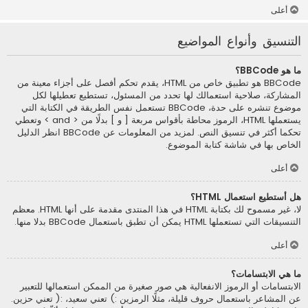
أعلى
التنسيق وأنواع المواضيع
ما هو BBCode؟
BBCode هو تطبيق خاص من HTML، يقدم تحكم أفصل على أجزاء معينة من
المشاركة، صلاحية استعمالك لها تحدد من المسئول، تستطيع تعطيلها لكل
موضوع تنشره على حدة، BBCode تستعمل نفس الطريقة في الكتابة التي
يستعملها HTML، الرموز محاطة بأقواس مربعة [ و ] بدلًا من < and > وتعطي
تحكما أكثر في تنسيق النص. لمزيد من المعلومات عن BBCode انظر الدليل
الخاص بها في شاشة كتابة الموضوع.
أعلى
هل أستطيع استعمال HTML؟
لا، غير مسموح لك بكتابة HTML في هذا المنتدى مقدمة على أنها HTML. معظم
التنسيقات التي تستعملها HTML يمكن أن تطبق باستعمال BBCode بدلا منها.
أعلى
ما هي الابتسامات؟
الابتسامات أو الرموز الانفعالية هي صور صغيرة من الممكن استعمالها للتعبير
عن المشاعر باستعمال حروف قليلة، مثلًا الرمزين :) تعني سعيد، :( تعني حزين.