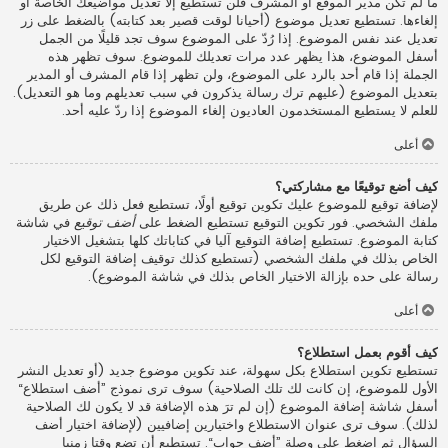
ما لم تكن مدير الموقع أو المشرف فلن تستطيع إلا تعديل مواضيعك الخاصة أو
إلغاءها. تستطيع تعديل موضوع (أحيانا لوقت قصير بعد كتابته) بالضغط على زر
تعديل عند نفس الموضوع. إذا رُدّ على الموضوع سوف تجد قليلًا من الجمل
أسفل الموضوع، هذا يظهر عدد مرات تعديلك للموضوع. سوف تظهر هذه
الجملة إذا قام أحد بالرد على الموضوع، ولن تظهر إذا قام المشرف أو المدير
بتعديل الموضوع (عليهم ترك رسالة يذكرون في سبب تعديلهم وما هو التعديل).
للعلم لا يستطيع المستخدمون العاديون إلغاء الموضوع إذا ردّ عليه أحد.
أعلى
كيف أضع توقيعًا مع مشاركتي؟
لإضافة توقيع للموضوع عليك تكوين توقيع أولًا، تستطيع فعل ذلك عن طريق
ملفك الشخصي. فور تكوين التوقيع تستطيع الضغط على
أضف توقيع
في شاشة
كتابة الموضوع. تستطيع إضافة التوقيع آليا في كتاباتك كلها بتشغيل الاختيار
الخاص بذلك في ملفك الشخصي (تستطيع كذلك توقيف إضافة التوقيع لكل
رسالة على حده بإزالة الاختيار الخاص بذلك في شاشة الموضوع).
أعلى
كيف أقوم بعمل استطلاع؟
تستطيع تكوين استطلاع بكل سهولة، عند تكوين موضوع جديد (أو تعديل النشر
الأول للموضوع، إن كانت لك تلك الصلاحية) سوف ترى نموذج ”أضف استطلاع“
أسفل شاشة إضافة الموضوع (إن لم ترَ هذه الإضافة قد لا يكون لك الصلاحية
لذلك). سوف ترى عنوان الاستطلاع واختيارين إضافيين (لإضافة اختيار أضف
السؤال ثم اضغط على وصلة ”أضف جواب“. تستطيع أن تضع وقتا زمنيا