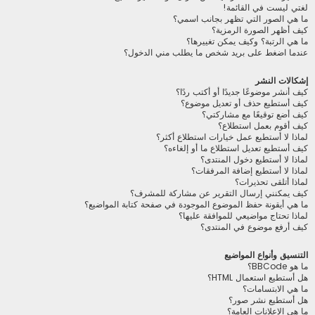
لغتي ليست في القائمة!
ما هي الصور التي تظهر بجانب اسمي؟
كيف أظهر الصورة الرمزية؟
ما هي الرتبة؟ وكيف يمكن تغييرها؟
عندما اضغط على بريد شخص ما يطلب مني الدخول؟
إشكالات النشر
كيف أنشر موضوعًا جديدًا أو أكتب ردًا؟
كيف أستطيع حذف أو تعديل موضوع؟
كيف أضع توقيعًا مع مشاركتي؟
كيف أقوم بعمل استطلاع؟
لماذا لا أستطيع عمل خيارات استطلاع أكثر؟
كيف أستطيع تعديل استطلاع ما أو إلغاءه؟
لماذا لا أستطيع دخول المنتدى؟
لماذا لا أستطيع إضافة المرفقات؟
لماذا أتلقى تحذيرات؟
كيف يمكنني إرسال التقرير عن مشاركة للمشرف؟
ما هي أيقونة حفظ الموضوع الموجودة في صفحة كتابة المواضيع؟
لماذا تحتاج مواضيعي للموافقة عليها؟
كيف أرفع موضوع في المنتدى؟
التنسيق وأنواع المواضيع
ما هو BBCode؟
هل أستطيع استعمال HTML؟
ما هي الابتسامات؟
هل أستطيع نشر صور؟
ما هي الإعلانات العامة؟