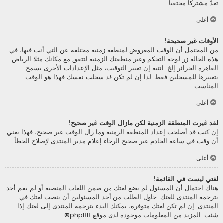
تعدّ مشتركا مختفيا.
أعلى
الأوقات غير صحيحة!
من المحتمل أن الوقت المعروض لمنطقة زمنية مختلفة عن التي أنت فيها، في
هذه الحالة زر لوحة التحكم وغير منطقتك الزمنية لتتفق مع مكانك مثلا الرياض
القاهرة الجزائر إلخ. انتبه إن تغيير التوقيت، مثل الإعدادات الأخرى يسمح
بتغييرها للمسجلين فقط. لذا إن لم تكن قد سجلت نفسك فهذا هو الوقت
المناسب.
أعلى
لقد غيرت المنطقة الزمنية لكن مازال الوقت غير صحيح!
إن كنت قد أصلحت إعداد المنطقة الزمنية وما زال الوقت غير صحيح، فهذا يعني
أن وقت في ساعة الخادم غير صحيح الرجاء إعلام مدير المنتدى لإصلاح الخطأ.
أعلى
لغتي ليست في القائمة!
هناك احتمال أن المسئول لم يضع لغتك من ضمن اللغات المنصبة أو لم يقم أحد
بترجمة المنتدى للغتك. حاول الطلب من أحد المسئولين أن ينصب لغتك في
المنتدى. إن لم تكن لغتك متوفرة، يمكنك البدء بترجمة المنتدى إلى لغتك إذا
شئت. المزيد من المعلومات موجودة لدى موقع
phpBB
®.