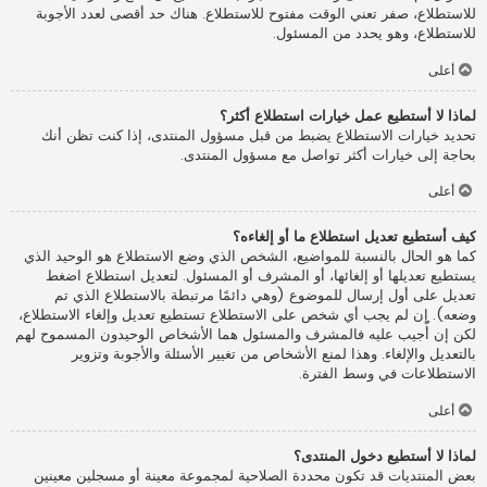
للاستطلاع، صفر تعني الوقت مفتوح للاستطلاع. هناك حد أقصى لعدد الأجوبة
للاستطلاع، وهو يحدد من المسئول.
أعلى
لماذا لا أستطيع عمل خيارات استطلاع أكثر؟
تحديد خيارات الاستطلاع يضبط من قبل مسؤول المنتدى، إذا كنت تظن أنك
بحاجة إلى خيارات أكثر تواصل مع مسؤول المنتدى.
أعلى
كيف أستطيع تعديل استطلاع ما أو إلغاءه؟
كما هو الحال بالنسبة للمواضيع، الشخص الذي وضع الاستطلاع هو الوحيد الذي
يستطيع تعديلها أو إلغائها، أو المشرف أو المسئول. لتعديل استطلاع اضغط
تعديل على أول إرسال للموضوع (وهي دائمًا مرتبطة بالاستطلاع الذي تم
وضعه). إن لم يجب أي شخص على الاستطلاع تستطيع تعديل وإلغاء الاستطلاع،
لكن إن أُجيب عليه فالمشرف والمسئول هما الأشخاص الوحيدون المسموح لهم
بالتعديل والإلغاء. وهذا لمنع الأشخاص من تغيير الأسئلة والأجوبة وتزوير
الاستطلاعات في وسط الفترة.
أعلى
لماذا لا أستطيع دخول المنتدى؟
بعض المنتديات قد تكون محددة الصلاحية لمجموعة معينة أو مسجلين معينين