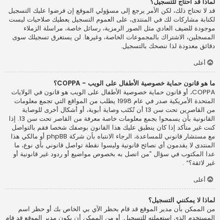
لماذا قد أحتاج للتسجيل؟
قد لا تحتاج ذلك، لكن الأمر يرجع إلى مسؤولي الموقع إن فرضوا عليك التسجيل
لكتابة مشاركات لك في المنتدى، على العموم التسجيل يعطيك صلاحيات ليست
موجودة للضيف العادي مثل الصور الرمزية، رسائل خاصة، مراسلة الزملاء
المسجلين، الاشتراك بالمجموعات الخاصة، وغيرها. لن يستغرق تسجيلك سوى
دقائق معدودة لذا ننصحك بالتسجيل.
أعلى
ما هو قانون حماية خصوصية الأطفال على الويب - COPPA؟
COPPA، أو قانون حماية خصوصية الأطفال على الويب هو قانون في الولايات
المتحدة الأمريكية صدر في عام 1998 يطلب من المواقع التي تجمع معلومات
من القاصرين تحت سن 13 أن تُكتَب وصاية أبوية، أو أشكال أخرى للوصاية
القانونية بأن يسمحوا بجمع معلومات خاصة معرفة من القاصر تحت سن 13. إذا
كنت غير متأكد إذا كان ينطبق عليك هذا القانون بوصفك شخصا فقم بالتواصل
مع مستشار قانوني للمساعدة، الرجاء الانتباه بأن شركة phpBB أو مالكي هذا
المنتدى لا يقدمون أي نصائح قانونية وليسوا نقطة تواصل قانوني بأي نوع، ما
عدا المكتوب في سؤال ”من اتصل به بخصوص مواضيع أو ردود غير قانونية أو
غير لائقة؟“ .
أعلى
لماذا لا يمكنني التسجيل؟
من الممكن بأن مدير الموقع قد قام بحظر الآي بي الخاص بك أو حظر اسم
المستخدم الذي استعملته للتسجيل. أو من الممكن أن يكون مدير الموقع قد قام