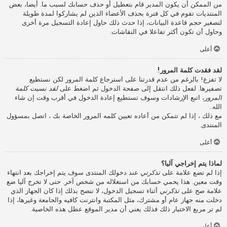
من الممكن أن يكون المدير قام بتعطيل أو حذف حسابك لسبب ما. أيضا، بعض
المنتديات تقوم في كل فترة بحذف الأعضاء الذين لم يشاركوا لمدة طويلة
لتصغير حجم قاعدة البيانات، إذا حدث ذلك حاول إعادة التسجيل مرة أخرى
وحاول أن تكون أكثر تفاعلا في النقاشات.
أعلى
لقد فقدت كلمة المرور!
لا تفزع! بالرغم من عدم قدرتنا على استرجاع كلمة المرور لكن نستطيع
تصفيرها. لفعل ذلك انتقل إلى صفحة الدخول ثم اضغط على
لقد نسيت كلمة
المرور
، اتبع الإرشادات وسوف تستطيع إعادة الدخول في أقرب وقت إن شاء
الله..
مع ذلك ، إذا لم تتمكن من أعاده تعيين كلمه المرور الخاصة بك ، اتصل بمسؤول
المنتدى.
أعلى
لماذا يتم إخراجي آليا؟
إذا لم تضع علامة على
تذكرني
عند دخولك المنتدى سوف يتم إخراجك بعد انتهاء
وقت معين. هذا يحمي حسابك من استغلاله من شخص آخر. حتى لا تخرج آليا ضع
علامة صح على
تذكرني
أثناء تسجيل الدخول، لا ننصح بذلك إذا كان الجهاز الذي
دخلت منه جهاز عام أو مشترك، مثل المكتبة وانترنت كافيه والجامعة وغيرها، إذا
لم تر مربع الاختيار ذلك فذلك يعني أن مدير الموقع عطل هذه الخاصية.
أعلى