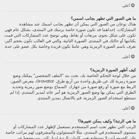
أعلى
ما هي الصور التي تظهر بجانب اسمي؟
هناك نوعان من الصور التي يمكن أن تظهر بجانب اسمك عند مشاهدة
المشاركات. إحداهما قد تكون صورة خاصة برتبتك في المنتدى، بشكل عام فهي
تكون على شكل نجوم، مربعات أو نقاط، وهي توضح عدد المشاركات التي قمت
بكتابتها أو حالتك في المنتدى. الصورة الثانية، والتي في الغالب تكون بحجم أكبر،
تعرف باسم الصورة الرمزية وهي عامةً تكون فريدة وخاصة بكل عضو على حدة.
أعلى
كيف أظهر الصورة الرمزية؟
من خلال لوحة التحكم الخاصة بك، تحت بند "الملف الشخصي" يمكنك وضع
صورة رمزية لك عن طريق واحدة من أربع طرق: Gravatar، معرض الصور،
الربط مع صورة أو رفع صورة من جهازك. السماح بوضع صور رمزية وتحديد
الطرق التي يمكن بها وضع الصور الرمزية هو أمر عائد لمدير المنتدى. إذا لم
تستطع استخدام الصور الرمزية، قم بالاتصال بمدير المنتدى.
أعلى
ما هي الرتبة؟ وكيف يمكن تغييرها؟
الرتب التي تظهر تحت اسم المستخدم تستعمل لإظهار عدد المشاركات أو
مستوى المستخدم في المنتدى، مثلًا المسئولون والمشرفون لهم مراتب خاصة.
على العموم أنت لا تستطيع تغيير كلمات الرتبة لديك التي يتم وضعها عبر