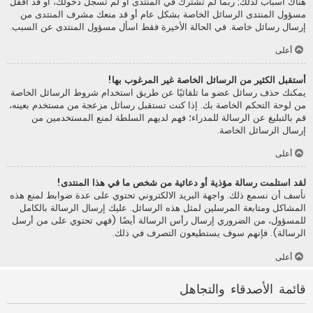
هناك أسباب لذلك; ربما لم تشترك في المنتدى أو لم تسجل دخولك، أو قد أقفل
مسؤول المنتدى الرسائل الخاصة بشكل عام أو قد منعك مشرف المنتدى من
إرسال رسائل خاصة. في الحالة الأخيرة فقط اسأل مسؤول المنتدى عن السبب.
أعلى
أستقبل الكثير من الرسائل الخاصة غير المرغوب بها!
يمكنك حذف رسائل عضو ما تلقائيًا عن طريق استخدام شروط الرسائل الخاصة
من لوحة التحكم الخاصة بك. إذا كنت تستقبل رسائل مزعجة من مستخدم بعينه،
قم بالتبليغ عن الرسالة للمدراء؛ فهم لديهم السلطة لمنع المستخدمين من
إرسال الرسائل الخاصة.
أعلى
لقد استلمت رسالة مؤذية أو دعائية من شخص ما في هذا المنتدى!
نأسف أن نسمع ذلك. واجهة البريد الالكتروني تحتوي على عدة ضوابط لمنع هذه
المشاكل ومتابعة المرسلين لمثل هذه الرسائل. عليك إرسال الرسالة بالكامل
للمسؤول، من الضروري إرسال رأس الرسالة أيضًا (فهي تحتوي على من أرسل
الرسالة). فإنهم سوف يستطيعون التصرف في ذلك.
أعلى
قائمة الأصدقاء والتجاهل