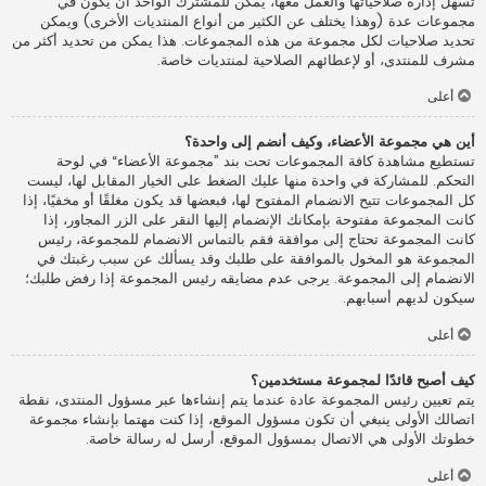
تسهل إدارة صلاحياتها والعمل معها، يمكن للمشترك الواحد أن يكون في
مجموعات عدة (وهذا يختلف عن الكثير من أنواع المنتديات الأخرى) ويمكن
تحديد صلاحيات لكل مجموعة من هذه المجموعات. هذا يمكن من تحديد أكثر من
مشرف للمنتدى، أو لإعطائهم الصلاحية لمنتديات خاصة.
أعلى
أين هي مجموعة الأعضاء، وكيف أنضم إلى واحدة؟
تستطيع مشاهدة كافة المجموعات تحت بند ”مجموعة الأعضاء“ في لوحة
التحكم. للمشاركة في واحدة منها عليك الضغط على الخيار المقابل لها، ليست
كل المجموعات تتيح الانضمام المفتوح لها، فبعضها قد يكون مغلقًا أو مخفيًا، إذا
كانت المجموعة مفتوحة بإمكانك الإنضمام إليها النقر على الزر المجاور، إذا
كانت المجموعة تحتاج إلى موافقة فقم بالتماس الانضمام للمجموعة، رئيس
المجموعة هو المخول بالموافقة على طلبك وقد يسألك عن سبب رغبتك في
الانضمام إلى المجموعة. يرجى عدم مضايقه رئيس المجموعة إذا رفض طلبك؛
سيكون لديهم أسبابهم.
أعلى
كيف أصبح قائدًا لمجموعة مستخدمين؟
يتم تعيين رئيس المجموعة عادة عندما يتم إنشاءها عبر مسؤول المنتدى، نقطة
اتصالك الأولى ينبغي أن تكون مسؤول الموقع، إذا كنت مهتما بإنشاء مجموعة
خطوتك الأولى هي الاتصال بمسؤول الموقع، أرسل له رسالة خاصة.
أعلى