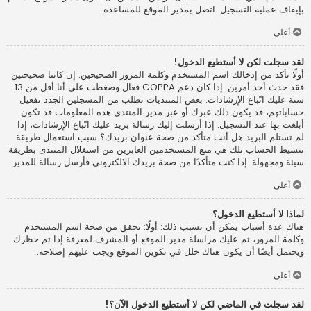
بإيقاف عمليه التسجيل. اتصل بمدير الموقع للمساعدة.
أعلى
لقد سجلت لكن لا أستطيع الدخول!
أولًا تأكد من إدخالك اسم المستخدم وكلمة المرور الصحيحين. إن كانتا صحيحتين
فقد حدث أحد أمرين. إذا كان دعم COPPA فعال وضغطت على أنا أقل من 13
سنة عليك اتّباع الإرشادات. بعض المنتديات تطلب من المسجلين الجدد تفعيل
حساباتهم، قد يكون ذلك عبرك أو عبر مدير المنتدى هذه المعلومات قد تكون
أبلغت بها عند التسجيل. إذا أرسلت إليك رسالة بريد عليك اتّباع الإرشادات، إذا
لم تستلم البريد هل أنت متأكد من صحة عنوان بريدك؟ سبب استعمال طريقة
تنشيط الحساب تلك هي منع المستخدمين العابرين من استغلال المنتدى بطريقة
سيئة ومجهولة. إذا كنت متأكدًا من صحة بريدك الالكتروني فأرسل رسالة للمدير.
أعلى
لماذا لا أستطيع الدخول؟
هناك عدة أسباب يمكن أن تسبب ذلك: أولًا: تحقق من صحة اسم المستخدم
وكلمة المرور، ثم عليك مراسلة مدير الموقع أو المشرف لمعرفة إذا تم حظرك.
ويحتمل أيضًا أن يكون هناك خلل في تكوين الموقع ويجب عليهم إصلاحه.
أعلى
لقد سجلت في الماضي لكن لا أستطيع الدخول الآن؟!