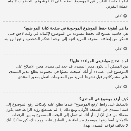
أيقونة خاصة للتقرير عن الموضوع. اضغط على الأيقونة وقم بالخطوات لإتمام
عملية التقرير.
أعلى
ما هي أيقونة حفظ الموضوع الموجودة في صفحة كتابة المواضيع؟
هي خاصية تسمح لك بحفظ مسودة من الموضوع لإكماله في وقت لاحق حتى
تتمكن من إضافته. لمعرفة المزيد اتجه إلى لوحة التحكم الشخصية واتبع الروابط.
أعلى
لماذا تحتاج مواضيعي للموافقة عليها؟
من الممكن أن يكون مدير المنتدى قد حدد في منتدى معين الاطلاع على
الموضوع قبل اعتماده أو أنك أصبحت عضوًا في مجموعة يطلع مدير المنتدى
على مشاركاتهم قبل نشرها. لمزيد من المعلومات اتصل بمدير المنتدى.
أعلى
كيف أرفع موضوع في المنتدى؟
بالضغط على رابط ”رفع الموضوع“ عندما تطلع عليه بإمكانك رفع الموضوع إلى
قمة المنتدى في الصفحة الأولى. ومع ذلك إذا لم تستطع رؤية الرابط فقد يكون
معطلا من قبل الإدارة أو أنك لم تصل إلى الوقت المسموح به بين الرفعات.
بالإمكان أيضا رفع الموضوع ببساطة عبر التعليق عليه، ومع ذلك، كن متأكدًا أنك
لا تخالف قواعد المنتدى بهذا.