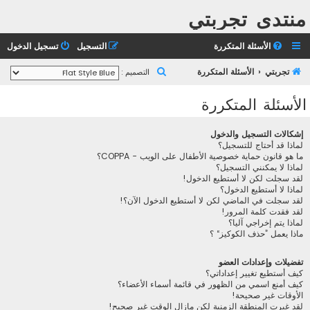
منتدى تجربتي
الأسئلة المتكررة
التسجيل
تسجيل الدخول
ب
تجربتي
الأسئلة المتكررة
التصميم :
ح
الأسئلة المتكررة
ث
إشكالات التسجيل والدخول
لماذا قد أحتاج للتسجيل؟
ما هو قانون حماية خصوصية الأطفال على الويب - COPPA؟
لماذا لا يمكنني التسجيل؟
لقد سجلت لكن لا أستطيع الدخول!
لماذا لا أستطيع الدخول؟
لقد سجلت في الماضي لكن لا أستطيع الدخول الآن؟!
لقد فقدت كلمة المرور!
لماذا يتم إخراجي آليا؟
ماذا يعمل ”حذف الكوكيز“ ؟
تفضيلات وإعدادات العضو
كيف أستطيع تغيير إعداداتي؟
كيف أمنع اسمي من الظهور في قائمة أسماء الأعضاء؟
الأوقات غير صحيحة!
لقد غيرت المنطقة الزمنية لكن مازال الوقت غير صحيح!