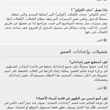
ماذا يعمل ”حذف الكوكيز“ ؟
”حذف الكوكيز“ يحذف الكعكات (كوكيز) التي أنشأها المنتدى والتي تجعلك
مسجلًا للدخول وتلغي بعض المميزات المرتبطة بنظام الكعكات. الكعكات أيضًا
توفر مميزات مثل متابعة المواضيع التي قمت بقراءتها إذا تم تفعيلها عن طريق
المدير. إذا كنت تواجه مشاكل في تسجيل الدخول أو الخروج، فقد يساعد حذف
الكعكات في حلها.
أعلى
تفضيلات وإعدادات العضو
كيف أستطيع تغيير إعداداتي؟
إذا كنت عضوًا مسجلًا، فإن جميع إعداداتك تحفظ في قاعدة البيانات. لتعديلهم،
قم بزيارة لوحة تحكم العضو؛ يمكنك إيجاد الرابط في الغالب بالضغط على اسم
عضويتك في أعلى صفحات المنتدى. هذا النظام سيسمح لك بتغيير إعداداتك
وتفضيلاتك.
أعلى
كيف أمنع اسمي من الظهور في قائمة أسماء الأعضاء؟
في لوحة التحكم تحت قسم ”إعدادات المنتدى“ سوف تجد خيار
أخف حالتي في
المنتدى
، فعَّل هذا الخيار وسوف تظهر فقط لمسؤول الموقع أو لنفسك. سوف