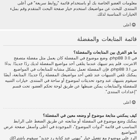
معلومات العضو الخاصة بك أو باستخدام قائمة "روابط سريعة" في أعلى
المنتدى. للبحث عن مواضيعك استخدم خيار صفحة البحث المتقدم وقم بملء
الخيارات المناسبة لذلك.
أعلى
قائمة المتابعات والمفضلة
ما هو الفرق بين المتابعات والمفضلة؟
في phpBB 3.0، وضع موضوع في المفضلة كان يعمل مثل مفضلة متصفح
الانترنت. فلم يتم تنبيهك عندما يتلقى أحد مواضيع المفضلة لديك ردًا جديدًا. بدءًا
من phpBB 3.1، فإن المفضلة تعمل بشكل مشابه للمتابعات في المواضيع.
يمكنك تلقي التنبيهات عند تلقي أحد مواضيعك المفضلة ردًّا جديدًا. المتابعة، أيضًا
سيقوم بتنبيهك عند وجود تحديثات لموضوع أو ساحة في المنتدى. خيارات التنبيه
للمفضلة والمتابعات يمكن ضبطها عن طريق لوحة تحكم العضو، تحت قسم
"إعدادات المنتدى".
أعلى
كيف يمكنني متابعة موضوع أو وضعه معين في المفضلة؟
يمكنك وضع موضوع في المفضلة أو متابعته عن طريق الضغط على الرابط
المناسب في قائمة "أدوات الموضوع"، الموجودة في أعلى وأسفل صفحة عرض
المواضيع.
الرد على موضوع مع تفعيل خيار "نبهني عند كتابة رد جديد" سيقوم باشتراكك