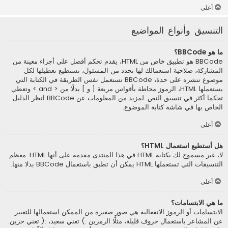
أعلى
التنسيق وأنواع المواضيع
ما هو BBCode؟
BBCode هو تطبيق خاص من HTML، يقدم تحكم أفصل على أجزاء معينة من
المشاركة، صلاحية استعمالك لها تحدد من المسئول، تستطيع تعطيلها لكل
موضوع تنشره على حدة، BBCode تستعمل نفس الطريقة في الكتابة التي
يستعملها HTML، الرموز محاطة بأقواس مربعة [ و ] بدلًا من < and > وتعطي
تحكما أكثر في تنسيق النص. لمزيد من المعلومات عن BBCode انظر الدليل
الخاص بها في شاشة كتابة الموضوع.
أعلى
هل أستطيع استعمال HTML؟
لا، غير مسموح لك بكتابة HTML في هذا المنتدى مقدمة على أنها HTML. معظم
التنسيقات التي تستعملها HTML يمكن أن تطبق باستعمال BBCode بدلا منها.
أعلى
ما هي الابتسامات؟
الابتسامات أو الرموز الانفعالية هي صور صغيرة من الممكن استعمالها للتعبير
عن المشاعر باستعمال حروف قليلة، مثلًا الرمزين :) تعني سعيد، :( تعني حزين.