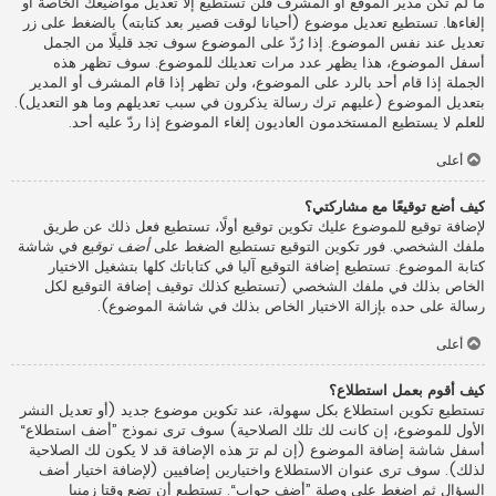
ما لم تكن مدير الموقع أو المشرف فلن تستطيع إلا تعديل مواضيعك الخاصة أو
إلغاءها. تستطيع تعديل موضوع (أحيانا لوقت قصير بعد كتابته) بالضغط على زر
تعديل عند نفس الموضوع. إذا رُدّ على الموضوع سوف تجد قليلًا من الجمل
أسفل الموضوع، هذا يظهر عدد مرات تعديلك للموضوع. سوف تظهر هذه
الجملة إذا قام أحد بالرد على الموضوع، ولن تظهر إذا قام المشرف أو المدير
بتعديل الموضوع (عليهم ترك رسالة يذكرون في سبب تعديلهم وما هو التعديل).
للعلم لا يستطيع المستخدمون العاديون إلغاء الموضوع إذا ردّ عليه أحد.
أعلى
كيف أضع توقيعًا مع مشاركتي؟
لإضافة توقيع للموضوع عليك تكوين توقيع أولًا، تستطيع فعل ذلك عن طريق
ملفك الشخصي. فور تكوين التوقيع تستطيع الضغط على
أضف توقيع
في شاشة
كتابة الموضوع. تستطيع إضافة التوقيع آليا في كتاباتك كلها بتشغيل الاختيار
الخاص بذلك في ملفك الشخصي (تستطيع كذلك توقيف إضافة التوقيع لكل
رسالة على حده بإزالة الاختيار الخاص بذلك في شاشة الموضوع).
أعلى
كيف أقوم بعمل استطلاع؟
تستطيع تكوين استطلاع بكل سهولة، عند تكوين موضوع جديد (أو تعديل النشر
الأول للموضوع، إن كانت لك تلك الصلاحية) سوف ترى نموذج ”أضف استطلاع“
أسفل شاشة إضافة الموضوع (إن لم ترَ هذه الإضافة قد لا يكون لك الصلاحية
لذلك). سوف ترى عنوان الاستطلاع واختيارين إضافيين (لإضافة اختيار أضف
السؤال ثم اضغط على وصلة ”أضف جواب“. تستطيع أن تضع وقتا زمنيا