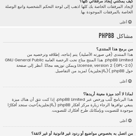
كيف يمكنني إيجاد مرفقاتي كلها؟
لإيجاد المرفقات الخاصة بك كلها اذهب إلى لوحة التحكم الشخصية واتبع الوصلة
الخاصة بالمرفقات الموجودة بها.
أعلى
مشاكل phpBB
من برمج هذا المنتدى؟
هذا المنتدى (في صورته الأصلية) يتم إنتاجه، إطلاقه وترخصيه من
phpBB Limited
. هذا المنتج متاح تحت الرخصة العامة GNU General Public
License, version 2 (GPL-2.0) ويمكن توزيعه مجانًا. أنظر إلى صفحة
حول phpBB )(بالإنجليزية)
لمزيد من التفاصيل.
أعلى
لماذا لا أجد ميزة معينة أريدها؟
هذا البرنامج كُتب ورخص عبر phpBB Limited، إذا كنت تثق أن هناك ميزة
ينبغي توافرها الرجاء زيارة
مركز أفكار phpBB (بالإنجليزية)
حيث ستجد أفكارًا
موجودة للتصويت وبإمكانك طرح أفكارك للتصويت.
أعلى
من اتصل به بخصوص مواضيع أو ردود غير قانونية أو غير لائقة؟