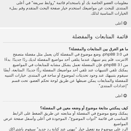
معلومات العضو الخاصة بك أو باستخدام قائمة "روابط سريعة" في أعلى
المنتدى. للبحث عن مواضيعك استخدم خيار صفحة البحث المتقدم وقم بملء
الخيارات المناسبة لذلك.
أعلى
قائمة المتابعات والمفضلة
ما هو الفرق بين المتابعات والمفضلة؟
في phpBB 3.0، وضع موضوع في المفضلة كان يعمل مثل مفضلة متصفح
الانترنت. فلم يتم تنبيهك عندما يتلقى أحد مواضيع المفضلة لديك ردًا جديدًا. بدءًا
من phpBB 3.1، فإن المفضلة تعمل بشكل مشابه للمتابعات في المواضيع.
يمكنك تلقي التنبيهات عند تلقي أحد مواضيعك المفضلة ردًّا جديدًا. المتابعة، أيضًا
سيقوم بتنبيهك عند وجود تحديثات لموضوع أو ساحة في المنتدى. خيارات التنبيه
للمفضلة والمتابعات يمكن ضبطها عن طريق لوحة تحكم العضو، تحت قسم
"إعدادات المنتدى".
أعلى
كيف يمكنني متابعة موضوع أو وضعه معين في المفضلة؟
يمكنك وضع موضوع في المفضلة أو متابعته عن طريق الضغط على الرابط
المناسب في قائمة "أدوات الموضوع"، الموجودة في أعلى وأسفل صفحة عرض
المواضيع.
الرد على موضوع مع تفعيل خيار "نبهني عند كتابة رد جديد" سيقوم باشتراكك