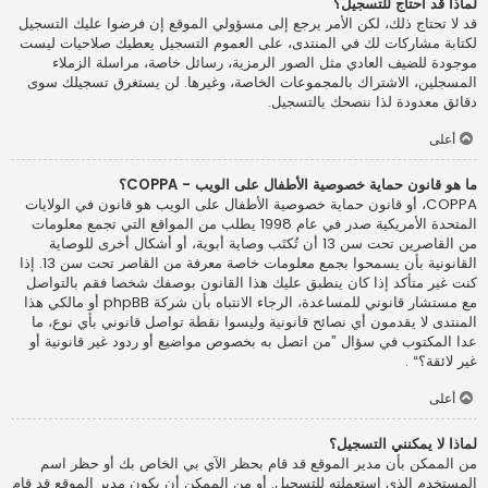
لماذا قد أحتاج للتسجيل؟
قد لا تحتاج ذلك، لكن الأمر يرجع إلى مسؤولي الموقع إن فرضوا عليك التسجيل
لكتابة مشاركات لك في المنتدى، على العموم التسجيل يعطيك صلاحيات ليست
موجودة للضيف العادي مثل الصور الرمزية، رسائل خاصة، مراسلة الزملاء
المسجلين، الاشتراك بالمجموعات الخاصة، وغيرها. لن يستغرق تسجيلك سوى
دقائق معدودة لذا ننصحك بالتسجيل.
أعلى
ما هو قانون حماية خصوصية الأطفال على الويب - COPPA؟
COPPA، أو قانون حماية خصوصية الأطفال على الويب هو قانون في الولايات
المتحدة الأمريكية صدر في عام 1998 يطلب من المواقع التي تجمع معلومات
من القاصرين تحت سن 13 أن تُكتَب وصاية أبوية، أو أشكال أخرى للوصاية
القانونية بأن يسمحوا بجمع معلومات خاصة معرفة من القاصر تحت سن 13. إذا
كنت غير متأكد إذا كان ينطبق عليك هذا القانون بوصفك شخصا فقم بالتواصل
مع مستشار قانوني للمساعدة، الرجاء الانتباه بأن شركة phpBB أو مالكي هذا
المنتدى لا يقدمون أي نصائح قانونية وليسوا نقطة تواصل قانوني بأي نوع، ما
عدا المكتوب في سؤال ”من اتصل به بخصوص مواضيع أو ردود غير قانونية أو
غير لائقة؟“ .
أعلى
لماذا لا يمكنني التسجيل؟
من الممكن بأن مدير الموقع قد قام بحظر الآي بي الخاص بك أو حظر اسم
المستخدم الذي استعملته للتسجيل. أو من الممكن أن يكون مدير الموقع قد قام