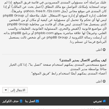
عليك مراسلة أحد مسؤولي المنتدى المسرودين في قائمة فريق الموقع، إذا لم
توجد استجابة بإمكانك التواصل مع مالك النطاق (اعمل
بحث عن المالك
) أو إذا
كان المنتدى في موقع مجاني (مثل yahoo، free.fr، f2s.com، وغيرها)،
فخاطب إدارة الموقع أو إدارة سوء الاستغلال. عليك ملاحظة أن phpBB Group
ليس لها أي تحكم ولا تتحمل أي مسؤولية عن كيفية أو مكان أو من الشخص
الذي يستعمل هذا المنتدى. ليس هناك أي فائدة من مخاطبة phpBB Group
لأي مواضيع قانونية (القبض والتحري، المسئولية القانونية، التعليقات والسب
العلني، وغيرها) لها علاقة مباشرة بموقع phpbb.com أو برنامج phpBB بذاته.
إن أرسلت رسالة الكترونية لـ phpBB Group عن أي شخص ثالث يستعمل
البرنامج فربما لن تستلم ردا.
أعلى
كيف يمكنني الاتصال بمدير المنتدى؟
جميع مستخدمي المنتدى يمكنهم استخدام صفحة "اتصل بنا"، إذا كان الخيار
متاحًا بواسطة مدير المنتدى.
أعضاء المنتدى يمكنهم أيضًا استخدام رابط "فريق الموقع".
أعلى
الانتقال إلى
تجربتي
اتصل بنا
حذف الكوكيز