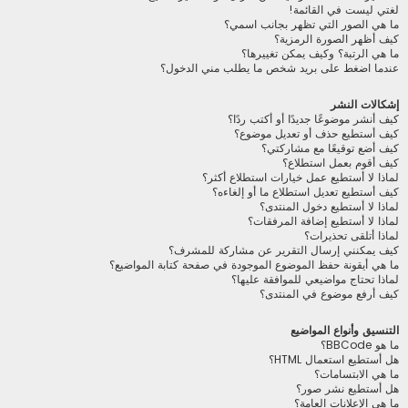
لغتي ليست في القائمة!
ما هي الصور التي تظهر بجانب اسمي؟
كيف أظهر الصورة الرمزية؟
ما هي الرتبة؟ وكيف يمكن تغييرها؟
عندما اضغط على بريد شخص ما يطلب مني الدخول؟
إشكالات النشر
كيف أنشر موضوعًا جديدًا أو أكتب ردًا؟
كيف أستطيع حذف أو تعديل موضوع؟
كيف أضع توقيعًا مع مشاركتي؟
كيف أقوم بعمل استطلاع؟
لماذا لا أستطيع عمل خيارات استطلاع أكثر؟
كيف أستطيع تعديل استطلاع ما أو إلغاءه؟
لماذا لا أستطيع دخول المنتدى؟
لماذا لا أستطيع إضافة المرفقات؟
لماذا أتلقى تحذيرات؟
كيف يمكنني إرسال التقرير عن مشاركة للمشرف؟
ما هي أيقونة حفظ الموضوع الموجودة في صفحة كتابة المواضيع؟
لماذا تحتاج مواضيعي للموافقة عليها؟
كيف أرفع موضوع في المنتدى؟
التنسيق وأنواع المواضيع
ما هو BBCode؟
هل أستطيع استعمال HTML؟
ما هي الابتسامات؟
هل أستطيع نشر صور؟
ما هي الإعلانات العامة؟