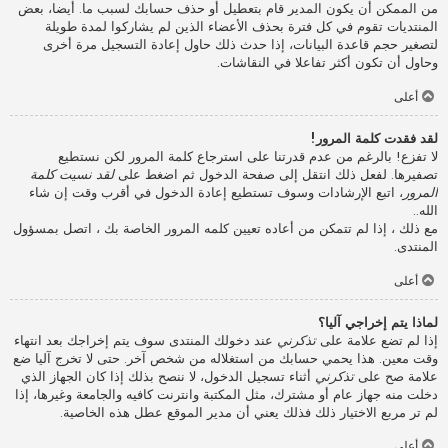
من الممكن أن يكون المدير قام بتعطيل أو حذف حسابك لسبب ما. أيضا، بعض
المنتديات تقوم في كل فترة بحذف الأعضاء الذين لم يشاركوا لمدة طويلة
لتصغير حجم قاعدة البيانات، إذا حدث ذلك حاول إعادة التسجيل مرة أخرى
وحاول أن تكون أكثر تفاعلا في النقاشات.
أعلى
لقد فقدت كلمة المرور!
لا تفزع! بالرغم من عدم قدرتنا على استرجاع كلمة المرور لكن نستطيع
تصفيرها. لفعل ذلك انتقل إلى صفحة الدخول ثم اضغط على
لقد نسيت كلمة
المرور
، اتبع الإرشادات وسوف تستطيع إعادة الدخول في أقرب وقت إن شاء
الله..
مع ذلك ، إذا لم تتمكن من أعاده تعيين كلمه المرور الخاصة بك ، اتصل بمسؤول
المنتدى.
أعلى
لماذا يتم إخراجي آليا؟
إذا لم تضع علامة على
تذكرني
عند دخولك المنتدى سوف يتم إخراجك بعد انتهاء
وقت معين. هذا يحمي حسابك من استغلاله من شخص آخر. حتى لا تخرج آليا ضع
علامة صح على
تذكرني
أثناء تسجيل الدخول، لا ننصح بذلك إذا كان الجهاز الذي
دخلت منه جهاز عام أو مشترك، مثل المكتبة وانترنت كافيه والجامعة وغيرها، إذا
لم تر مربع الاختيار ذلك فذلك يعني أن مدير الموقع عطل هذه الخاصية.
أعلى