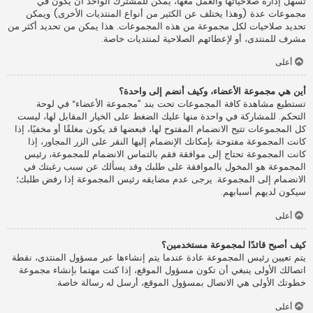
تسهل إدارة صلاحياتها والعمل معها، يمكن للمشترك الواحد أن يكون في
مجموعات عدة (وهذا يختلف عن الكثير من أنواع المنتديات الأخرى) ويمكن
تحديد صلاحيات لكل مجموعة من هذه المجموعات. هذا يمكن من تحديد أكثر من
مشرف للمنتدى، أو لإعطائهم الصلاحية لمنتديات خاصة.
أعلى
أين هي مجموعة الأعضاء، وكيف أنضم إلى واحدة؟
تستطيع مشاهدة كافة المجموعات تحت بند ”مجموعة الأعضاء“ في لوحة
التحكم. للمشاركة في واحدة منها عليك الضغط على الخيار المقابل لها، ليست
كل المجموعات تتيح الانضمام المفتوح لها، فبعضها قد يكون مغلقًا أو مخفيًا، إذا
كانت المجموعة مفتوحة بإمكانك الإنضمام إليها النقر على الزر المجاور، إذا
كانت المجموعة تحتاج إلى موافقة فقم بالتماس الانضمام للمجموعة، رئيس
المجموعة هو المخول بالموافقة على طلبك وقد يسألك عن سبب رغبتك في
الانضمام إلى المجموعة. يرجى عدم مضايقه رئيس المجموعة إذا رفض طلبك؛
سيكون لديهم أسبابهم.
أعلى
كيف أصبح قائدًا لمجموعة مستخدمين؟
يتم تعيين رئيس المجموعة عادة عندما يتم إنشاءها عبر مسؤول المنتدى، نقطة
اتصالك الأولى ينبغي أن تكون مسؤول الموقع، إذا كنت مهتما بإنشاء مجموعة
خطوتك الأولى هي الاتصال بمسؤول الموقع، أرسل له رسالة خاصة.
أعلى