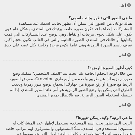
أعلى
ما هي الصور التي تظهر بجانب اسمي؟
هناك نوعان من الصور التي يمكن أن تظهر بجانب اسمك عند مشاهدة
المشاركات. إحداهما قد تكون صورة خاصة برتبتك في المنتدى، بشكل عام فهي
تكون على شكل نجوم، مربعات أو نقاط، وهي توضح عدد المشاركات التي قمت
بكتابتها أو حالتك في المنتدى. الصورة الثانية، والتي في الغالب تكون بحجم أكبر،
تعرف باسم الصورة الرمزية وهي عامةً تكون فريدة وخاصة بكل عضو على حدة.
أعلى
كيف أظهر الصورة الرمزية؟
من خلال لوحة التحكم الخاصة بك، تحت بند "الملف الشخصي" يمكنك وضع
صورة رمزية لك عن طريق واحدة من أربع طرق: Gravatar، معرض الصور،
الربط مع صورة أو رفع صورة من جهازك. السماح بوضع صور رمزية وتحديد
الطرق التي يمكن بها وضع الصور الرمزية هو أمر عائد لمدير المنتدى. إذا لم
تستطع استخدام الصور الرمزية، قم بالاتصال بمدير المنتدى.
أعلى
ما هي الرتبة؟ وكيف يمكن تغييرها؟
الرتب التي تظهر تحت اسم المستخدم تستعمل لإظهار عدد المشاركات أو
مستوى المستخدم في المنتدى، مثلًا المسئولون والمشرفون لهم مراتب خاصة.
على العموم أنت لا تستطيع تغيير كلمات الرتبة لديك التي يتم وضعها عبر