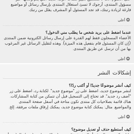
مسؤول المنتدى، أرجوك لا تسئ استغلال المنتدى بإرسال رسائل أو مواضيع
فارغة لزيادة رتبتك، قد تجد المسئول أو المشرف يقلل من رتبك.
أعلى
عندما اضغط على بريد شخص ما يطلب مني الدخول؟
الأعضاء المسجلون فقط لهم القدرة على إرسال رسائل الكترونية ضمن المنتدى
(إن كان المسئول قام بتفعيل هذه الميزة). وهذه لتقليل الرسائل غير المرغوب
بها من أن ترسل عن طريق المنتدى.
أعلى
إشكالات النشر
كيف أنشر موضوعًا جديدًا أو أكتب ردًا؟
لنشر موضوع جديد، اضغط على زر "موضوع جديد". لكتابة رد، اضغط على زر
"أضف رد جديد". قد تحتاج إلى التسجيل قبل أن تتمكن من كتابة المشاركات.
هناك قائمة بصلاحيات كل منتدى تكون متاحة في أسفل صفحة المنتدى
والمواضيع. مثال: يمكنك كتابة موضوع جديد، يمكنك إرفاق ملفات مرفقة، إلخ.
أعلى
كيف أستطيع حذف أو تعديل موضوع؟