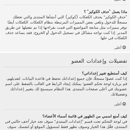
ماذا يعمل ”حذف الكوكيز“ ؟
”حذف الكوكيز“ يحذف الكعكات (كوكيز) التي أنشأها المنتدى والتي تجعلك
مسجلًا للدخول وتلغي بعض المميزات المرتبطة بنظام الكعكات. الكعكات أيضًا
توفر مميزات مثل متابعة المواضيع التي قمت بقراءتها إذا تم تفعيلها عن طريق
المدير. إذا كنت تواجه مشاكل في تسجيل الدخول أو الخروج، فقد يساعد حذف
الكعكات في حلها.
أعلى
تفضيلات وإعدادات العضو
كيف أستطيع تغيير إعداداتي؟
إذا كنت عضوًا مسجلًا، فإن جميع إعداداتك تحفظ في قاعدة البيانات. لتعديلهم،
قم بزيارة لوحة تحكم العضو؛ يمكنك إيجاد الرابط في الغالب بالضغط على اسم
عضويتك في أعلى صفحات المنتدى. هذا النظام سيسمح لك بتغيير إعداداتك
وتفضيلاتك.
أعلى
كيف أمنع اسمي من الظهور في قائمة أسماء الأعضاء؟
في لوحة التحكم تحت قسم ”إعدادات المنتدى“ سوف تجد خيار
أخف حالتي في
المنتدى
، فعَّل هذا الخيار وسوف تظهر فقط لمسؤول الموقع أو لنفسك. سوف