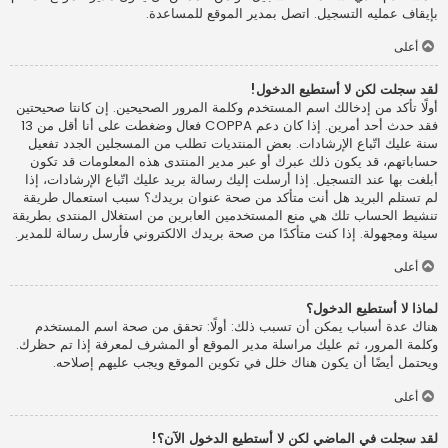
بإيقاف عمليه التسجيل. اتصل بمدير الموقع للمساعدة.
أعلى
لقد سجلت لكن لا أستطيع الدخول!
أولًا تأكد من إدخالك اسم المستخدم وكلمة المرور الصحيحين. إن كانتا صحيحتين
فقد حدث أحد أمرين. إذا كان دعم COPPA فعال وضغطت على أنا أقل من 13
سنة عليك اتّباع الإرشادات. بعض المنتديات تطلب من المسجلين الجدد تفعيل
حساباتهم، قد يكون ذلك عبرك أو عبر مدير المنتدى هذه المعلومات قد تكون
أبلغت بها عند التسجيل. إذا أرسلت إليك رسالة بريد عليك اتّباع الإرشادات، إذا
لم تستلم البريد هل أنت متأكد من صحة عنوان بريدك؟ سبب استعمال طريقة
تنشيط الحساب تلك هي منع المستخدمين العابرين من استغلال المنتدى بطريقة
سيئة ومجهولة. إذا كنت متأكدًا من صحة بريدك الالكتروني فأرسل رسالة للمدير.
أعلى
لماذا لا أستطيع الدخول؟
هناك عدة أسباب يمكن أن تسبب ذلك: أولًا: تحقق من صحة اسم المستخدم
وكلمة المرور، ثم عليك مراسلة مدير الموقع أو المشرف لمعرفة إذا تم حظرك.
ويحتمل أيضًا أن يكون هناك خلل في تكوين الموقع ويجب عليهم إصلاحه.
أعلى
لقد سجلت في الماضي لكن لا أستطيع الدخول الآن؟!