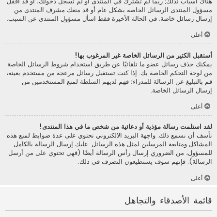
هناك أسباب لذلك; ربما لم تشترك في المنتدى أو لم تسجل دخولك، أو قد أقفل
مسؤول المنتدى الرسائل الخاصة بشكل عام أو قد منعك مشرف المنتدى من
إرسال رسائل خاصة. في الحالة الأخيرة فقط اسأل مسؤول المنتدى عن السبب.
أعلى
أستقبل الكثير من الرسائل الخاصة غير المرغوب بها!
يمكنك حذف رسائل عضو ما تلقائيًا عن طريق استخدام شروط الرسائل الخاصة
من لوحة التحكم الخاصة بك. إذا كنت تستقبل رسائل مزعجة من مستخدم بعينه،
قم بالتبليغ عن الرسالة للمدراء؛ فهم لديهم السلطة لمنع المستخدمين من
إرسال الرسائل الخاصة.
أعلى
لقد استلمت رسالة مؤذية أو دعائية من شخص ما في هذا المنتدى!
نأسف أن نسمع ذلك. واجهة البريد الالكتروني تحتوي على عدة ضوابط لمنع هذه
المشاكل ومتابعة المرسلين لمثل هذه الرسائل. عليك إرسال الرسالة بالكامل
للمسؤول، من الضروري إرسال رأس الرسالة أيضًا (فهي تحتوي على من أرسل
الرسالة). فإنهم سوف يستطيعون التصرف في ذلك.
أعلى
قائمة الأصدقاء والتجاهل