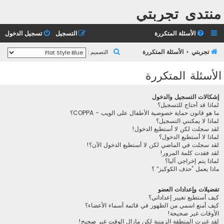
منتدى تجربتي
الأسئلة المتكررة
التسجيل
تسجيل الدخول
ب
تجربتي
الأسئلة المتكررة
التصميم :
ح
الأسئلة المتكررة
ث
إشكالات التسجيل والدخول
لماذا قد أحتاج للتسجيل؟
ما هو قانون حماية خصوصية الأطفال على الويب - COPPA؟
لماذا لا يمكنني التسجيل؟
لقد سجلت لكن لا أستطيع الدخول!
لماذا لا أستطيع الدخول؟
لقد سجلت في الماضي لكن لا أستطيع الدخول الآن؟!
لقد فقدت كلمة المرور!
لماذا يتم إخراجي آليا؟
ماذا يعمل ”حذف الكوكيز“ ؟
تفضيلات وإعدادات العضو
كيف أستطيع تغيير إعداداتي؟
كيف أمنع اسمي من الظهور في قائمة أسماء الأعضاء؟
الأوقات غير صحيحة!
لقد غيرت المنطقة الزمنية لكن مازال الوقت غير صحيح!