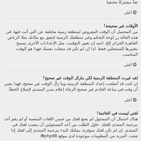
تعدّ مشتركا مختفيا.
أعلى
الأوقات غير صحيحة!
من المحتمل أن الوقت المعروض لمنطقة زمنية مختلفة عن التي أنت فيها، في
هذه الحالة زر لوحة التحكم وغير منطقتك الزمنية لتتفق مع مكانك مثلا الرياض
القاهرة الجزائر إلخ. انتبه إن تغيير التوقيت، مثل الإعدادات الأخرى يسمح
بتغييرها للمسجلين فقط. لذا إن لم تكن قد سجلت نفسك فهذا هو الوقت
المناسب.
أعلى
لقد غيرت المنطقة الزمنية لكن مازال الوقت غير صحيح!
إن كنت قد أصلحت إعداد المنطقة الزمنية وما زال الوقت غير صحيح، فهذا يعني
أن وقت في ساعة الخادم غير صحيح الرجاء إعلام مدير المنتدى لإصلاح الخطأ.
أعلى
لغتي ليست في القائمة!
هناك احتمال أن المسئول لم يضع لغتك من ضمن اللغات المنصبة أو لم يقم أحد
بترجمة المنتدى للغتك. حاول الطلب من أحد المسئولين أن ينصب لغتك في
المنتدى. إن لم تكن لغتك متوفرة، يمكنك البدء بترجمة المنتدى إلى لغتك إذا
شئت. المزيد من المعلومات موجودة لدى موقع
phpBB
®.