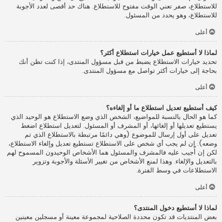
للاستطلاع، صفر تعني الوقت مفتوح للاستطلاع. هناك حد أقصى لعدد الأجوبة
للاستطلاع، وهو يحدد من المسئول.
أعلى
لماذا لا أستطيع عمل خيارات استطلاع أكثر؟
تحديد خيارات الاستطلاع يضبط من قبل مسؤول المنتدى، إذا كنت تظن أنك
بحاجة إلى خيارات أكثر تواصل مع مسؤول المنتدى.
أعلى
كيف أستطيع تعديل استطلاع ما أو إلغاءه؟
كما هو الحال بالنسبة للمواضيع، الشخص الذي وضع الاستطلاع هو الوحيد الذي
يستطيع تعديلها أو إلغائها، أو المشرف أو المسئول. لتعديل استطلاع اضغط
تعديل على أول إرسال للموضوع (وهي دائمًا مرتبطة بالاستطلاع الذي تم
وضعه). إن لم يجب أي شخص على الاستطلاع تستطيع تعديل وإلغاء الاستطلاع،
لكن إن أُجيب عليه فالمشرف والمسئول هما الأشخاص الوحيدون المسموح لهم
بالتعديل والإلغاء. وهذا لمنع الأشخاص من تغيير الأسئلة والأجوبة وتزوير
الاستطلاعات في وسط الفترة.
أعلى
لماذا لا أستطيع دخول المنتدى؟
بعض المنتديات قد تكون محددة الصلاحية لمجموعة معينة أو مسجلين معينين