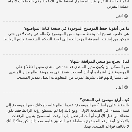
أيقونة خاصة للتقرير عن الموضوع. اضغط على الأيقونة وقم بالخطوات لإتمام
عملية التقرير.
أعلى
ما هي أيقونة حفظ الموضوع الموجودة في صفحة كتابة المواضيع؟
هي خاصية تسمح لك بحفظ مسودة من الموضوع لإكماله في وقت لاحق حتى
تتمكن من إضافته. لمعرفة المزيد اتجه إلى لوحة التحكم الشخصية واتبع الروابط.
أعلى
لماذا تحتاج مواضيعي للموافقة عليها؟
من الممكن أن يكون مدير المنتدى قد حدد في منتدى معين الاطلاع على
الموضوع قبل اعتماده أو أنك أصبحت عضوًا في مجموعة يطلع مدير المنتدى
على مشاركاتهم قبل نشرها. لمزيد من المعلومات اتصل بمدير المنتدى.
أعلى
كيف أرفع موضوع في المنتدى؟
بالضغط على رابط ”رفع الموضوع“ عندما تطلع عليه بإمكانك رفع الموضوع إلى
قمة المنتدى في الصفحة الأولى. ومع ذلك إذا لم تستطع رؤية الرابط فقد يكون
معطلا من قبل الإدارة أو أنك لم تصل إلى الوقت المسموح به بين الرفعات.
بالإمكان أيضا رفع الموضوع ببساطة عبر التعليق عليه، ومع ذلك، كن متأكدًا أنك
لا تخالف قواعد المنتدى بهذا.