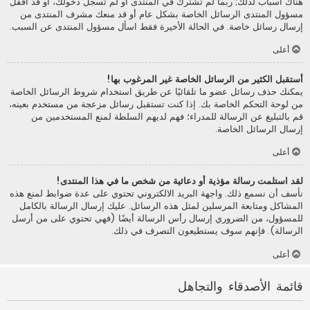
هناك أسباب لذلك; ربما لم تشترك في المنتدى أو لم تسجل دخولك، أو قد أقفل
مسؤول المنتدى الرسائل الخاصة بشكل عام أو قد منعك مشرف المنتدى من
إرسال رسائل خاصة. في الحالة الأخيرة فقط اسأل مسؤول المنتدى عن السبب.
أعلى
أستقبل الكثير من الرسائل الخاصة غير المرغوب بها!
يمكنك حذف رسائل عضو ما تلقائيًا عن طريق استخدام شروط الرسائل الخاصة
من لوحة التحكم الخاصة بك. إذا كنت تستقبل رسائل مزعجة من مستخدم بعينه،
قم بالتبليغ عن الرسالة للمدراء؛ فهم لديهم السلطة لمنع المستخدمين من
إرسال الرسائل الخاصة.
أعلى
لقد استلمت رسالة مؤذية أو دعائية من شخص ما في هذا المنتدى!
نأسف أن نسمع ذلك. واجهة البريد الالكتروني تحتوي على عدة ضوابط لمنع هذه
المشاكل ومتابعة المرسلين لمثل هذه الرسائل. عليك إرسال الرسالة بالكامل
للمسؤول، من الضروري إرسال رأس الرسالة أيضًا (فهي تحتوي على من أرسل
الرسالة). فإنهم سوف يستطيعون التصرف في ذلك.
أعلى
قائمة الأصدقاء والتجاهل