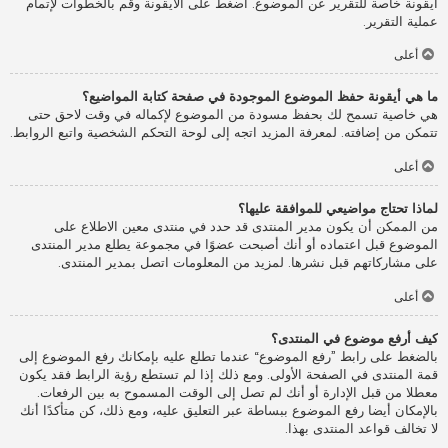
أيقونة خاصة للتقرير عن الموضوع. اضغط على الأيقونة وقم بالخطوات لإتمام
عملية التقرير.
أعلى
ما هي أيقونة حفظ الموضوع الموجودة في صفحة كتابة المواضيع؟
هي خاصية تسمح لك بحفظ مسودة من الموضوع لإكماله في وقت لاحق حتى
تتمكن من إضافته. لمعرفة المزيد اتجه إلى لوحة التحكم الشخصية واتبع الروابط.
أعلى
لماذا تحتاج مواضيعي للموافقة عليها؟
من الممكن أن يكون مدير المنتدى قد حدد في منتدى معين الاطلاع على
الموضوع قبل اعتماده أو أنك أصبحت عضوًا في مجموعة يطلع مدير المنتدى
على مشاركاتهم قبل نشرها. لمزيد من المعلومات اتصل بمدير المنتدى.
أعلى
كيف أرفع موضوع في المنتدى؟
بالضغط على رابط ”رفع الموضوع“ عندما تطلع عليه بإمكانك رفع الموضوع إلى
قمة المنتدى في الصفحة الأولى. ومع ذلك إذا لم تستطع رؤية الرابط فقد يكون
معطلا من قبل الإدارة أو أنك لم تصل إلى الوقت المسموح به بين الرفعات.
بالإمكان أيضا رفع الموضوع ببساطة عبر التعليق عليه، ومع ذلك، كن متأكدًا أنك
لا تخالف قواعد المنتدى بهذا.