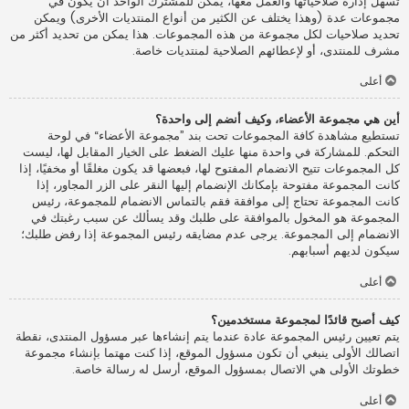
تسهل إدارة صلاحياتها والعمل معها، يمكن للمشترك الواحد أن يكون في
مجموعات عدة (وهذا يختلف عن الكثير من أنواع المنتديات الأخرى) ويمكن
تحديد صلاحيات لكل مجموعة من هذه المجموعات. هذا يمكن من تحديد أكثر من
مشرف للمنتدى، أو لإعطائهم الصلاحية لمنتديات خاصة.
أعلى
أين هي مجموعة الأعضاء، وكيف أنضم إلى واحدة؟
تستطيع مشاهدة كافة المجموعات تحت بند ”مجموعة الأعضاء“ في لوحة
التحكم. للمشاركة في واحدة منها عليك الضغط على الخيار المقابل لها، ليست
كل المجموعات تتيح الانضمام المفتوح لها، فبعضها قد يكون مغلقًا أو مخفيًا، إذا
كانت المجموعة مفتوحة بإمكانك الإنضمام إليها النقر على الزر المجاور، إذا
كانت المجموعة تحتاج إلى موافقة فقم بالتماس الانضمام للمجموعة، رئيس
المجموعة هو المخول بالموافقة على طلبك وقد يسألك عن سبب رغبتك في
الانضمام إلى المجموعة. يرجى عدم مضايقه رئيس المجموعة إذا رفض طلبك؛
سيكون لديهم أسبابهم.
أعلى
كيف أصبح قائدًا لمجموعة مستخدمين؟
يتم تعيين رئيس المجموعة عادة عندما يتم إنشاءها عبر مسؤول المنتدى، نقطة
اتصالك الأولى ينبغي أن تكون مسؤول الموقع، إذا كنت مهتما بإنشاء مجموعة
خطوتك الأولى هي الاتصال بمسؤول الموقع، أرسل له رسالة خاصة.
أعلى