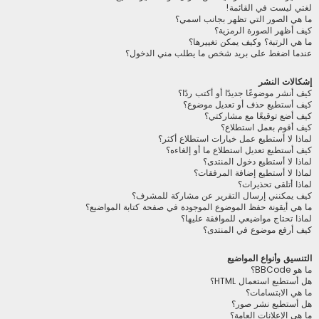
لغتي ليست في القائمة!
ما هي الصور التي تظهر بجانب اسمي؟
كيف أظهر الصورة الرمزية؟
ما هي الرتبة؟ وكيف يمكن تغييرها؟
عندما اضغط على بريد شخص ما يطلب مني الدخول؟
إشكالات النشر
كيف أنشر موضوعًا جديدًا أو أكتب ردًا؟
كيف أستطيع حذف أو تعديل موضوع؟
كيف أضع توقيعًا مع مشاركتي؟
كيف أقوم بعمل استطلاع؟
لماذا لا أستطيع عمل خيارات استطلاع أكثر؟
كيف أستطيع تعديل استطلاع ما أو إلغاءه؟
لماذا لا أستطيع دخول المنتدى؟
لماذا لا أستطيع إضافة المرفقات؟
لماذا أتلقى تحذيرات؟
كيف يمكنني إرسال التقرير عن مشاركة للمشرف؟
ما هي أيقونة حفظ الموضوع الموجودة في صفحة كتابة المواضيع؟
لماذا تحتاج مواضيعي للموافقة عليها؟
كيف أرفع موضوع في المنتدى؟
التنسيق وأنواع المواضيع
ما هو BBCode؟
هل أستطيع استعمال HTML؟
ما هي الابتسامات؟
هل أستطيع نشر صور؟
ما هي الإعلانات العامة؟