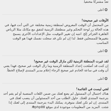
تعدّ مشتركا مختفيا.
أعلى
الأوقات غير صحيحة!
من المحتمل أن الوقت المعروض لمنطقة زمنية مختلفة عن التي أنت فيها، في
هذه الحالة زر لوحة التحكم وغير منطقتك الزمنية لتتفق مع مكانك مثلا الرياض
القاهرة الجزائر إلخ. انتبه إن تغيير التوقيت، مثل الإعدادات الأخرى يسمح
بتغييرها للمسجلين فقط. لذا إن لم تكن قد سجلت نفسك فهذا هو الوقت
المناسب.
أعلى
لقد غيرت المنطقة الزمنية لكن مازال الوقت غير صحيح!
إن كنت قد أصلحت إعداد المنطقة الزمنية وما زال الوقت غير صحيح، فهذا يعني
أن وقت في ساعة الخادم غير صحيح الرجاء إعلام مدير المنتدى لإصلاح الخطأ.
أعلى
لغتي ليست في القائمة!
هناك احتمال أن المسئول لم يضع لغتك من ضمن اللغات المنصبة أو لم يقم أحد
بترجمة المنتدى للغتك. حاول الطلب من أحد المسئولين أن ينصب لغتك في
المنتدى. إن لم تكن لغتك متوفرة، يمكنك البدء بترجمة المنتدى إلى لغتك إذا
شئت. المزيد من المعلومات موجودة لدى موقع
phpBB
®.