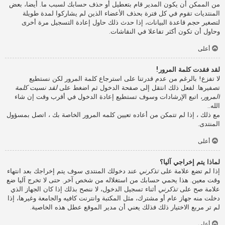
من الممكن أن يكون المدير قام بتعطيل أو حذف حسابك لسبب ما. أيضا، بعض
المنتديات تقوم في كل فترة بحذف الأعضاء الذين لم يشاركوا لمدة طويلة
لتصغير حجم قاعدة البيانات، إذا حدث ذلك حاول إعادة التسجيل مرة أخرى
وحاول أن تكون أكثر تفاعلا في النقاشات.
أعلى
لقد فقدت كلمة المرور!
لا تفزع! بالرغم من عدم قدرتنا على استرجاع كلمة المرور لكن نستطيع
تصفيرها. لفعل ذلك انتقل إلى صفحة الدخول ثم اضغط على
لقد نسيت كلمة
المرور
، اتبع الإرشادات وسوف تستطيع إعادة الدخول في أقرب وقت إن شاء
الله..
مع ذلك ، إذا لم تتمكن من أعاده تعيين كلمه المرور الخاصة بك ، اتصل بمسؤول
المنتدى.
أعلى
لماذا يتم إخراجي آليا؟
إذا لم تضع علامة على
تذكرني
عند دخولك المنتدى سوف يتم إخراجك بعد انتهاء
وقت معين. هذا يحمي حسابك من استغلاله من شخص آخر. حتى لا تخرج آليا ضع
علامة صح على
تذكرني
أثناء تسجيل الدخول، لا ننصح بذلك إذا كان الجهاز الذي
دخلت منه جهاز عام أو مشترك، مثل المكتبة وانترنت كافيه والجامعة وغيرها، إذا
لم تر مربع الاختيار ذلك فذلك يعني أن مدير الموقع عطل هذه الخاصية.
أعلى