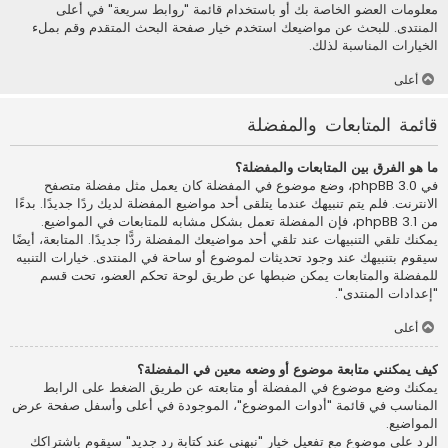
معلومات العضو الخاصة بك أو باستخدام قائمة "روابط سريعة" في أعلى
المنتدى. للبحث عن مواضيعك استخدم خيار صفحة البحث المتقدم وقم بملء
الخيارات المناسبة لذلك.
أعلى
قائمة المتابعات والمفضلة
ما هو الفرق بين المتابعات والمفضلة؟
في phpBB 3.0، وضع موضوع في المفضلة كان يعمل مثل مفضلة متصفح
الانترنت. فلم يتم تنبيهك عندما يتلقى أحد مواضيع المفضلة لديك ردًا جديدًا. بدءًا
من phpBB 3.1، فإن المفضلة تعمل بشكل مشابه للمتابعات في المواضيع.
يمكنك تلقي التنبيهات عند تلقي أحد مواضيعك المفضلة ردًّا جديدًا. المتابعة، أيضًا
سيقوم بتنبيهك عند وجود تحديثات لموضوع أو ساحة في المنتدى. خيارات التنبيه
للمفضلة والمتابعات يمكن ضبطها عن طريق لوحة تحكم العضو، تحت قسم
"إعدادات المنتدى".
أعلى
كيف يمكنني متابعة موضوع أو وضعه معين في المفضلة؟
يمكنك وضع موضوع في المفضلة أو متابعته عن طريق الضغط على الرابط
المناسب في قائمة "أدوات الموضوع"، الموجودة في أعلى وأسفل صفحة عرض
المواضيع.
الرد على موضوع مع تفعيل خيار "نبهني عند كتابة رد جديد" سيقوم باشتراكك