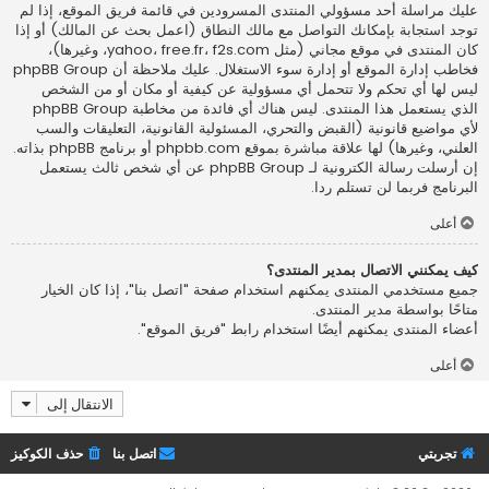
عليك مراسلة أحد مسؤولي المنتدى المسرودين في قائمة فريق الموقع، إذا لم
توجد استجابة بإمكانك التواصل مع مالك النطاق (اعمل
بحث عن المالك
) أو إذا
كان المنتدى في موقع مجاني (مثل yahoo، free.fr، f2s.com، وغيرها)،
فخاطب إدارة الموقع أو إدارة سوء الاستغلال. عليك ملاحظة أن phpBB Group
ليس لها أي تحكم ولا تتحمل أي مسؤولية عن كيفية أو مكان أو من الشخص
الذي يستعمل هذا المنتدى. ليس هناك أي فائدة من مخاطبة phpBB Group
لأي مواضيع قانونية (القبض والتحري، المسئولية القانونية، التعليقات والسب
العلني، وغيرها) لها علاقة مباشرة بموقع phpbb.com أو برنامج phpBB بذاته.
إن أرسلت رسالة الكترونية لـ phpBB Group عن أي شخص ثالث يستعمل
البرنامج فربما لن تستلم ردا.
أعلى
كيف يمكنني الاتصال بمدير المنتدى؟
جميع مستخدمي المنتدى يمكنهم استخدام صفحة "اتصل بنا"، إذا كان الخيار
متاحًا بواسطة مدير المنتدى.
أعضاء المنتدى يمكنهم أيضًا استخدام رابط "فريق الموقع".
أعلى
الانتقال إلى
تجربتي
اتصل بنا
حذف الكوكيز