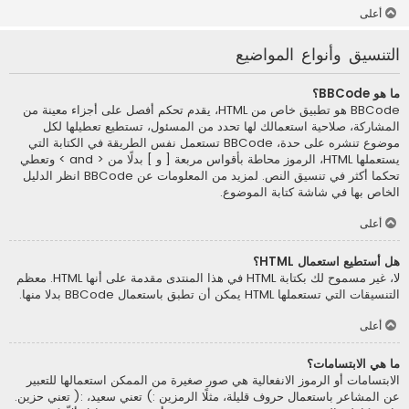
أعلى
التنسيق وأنواع المواضيع
ما هو BBCode؟
BBCode هو تطبيق خاص من HTML، يقدم تحكم أفصل على أجزاء معينة من
المشاركة، صلاحية استعمالك لها تحدد من المسئول، تستطيع تعطيلها لكل
موضوع تنشره على حدة، BBCode تستعمل نفس الطريقة في الكتابة التي
يستعملها HTML، الرموز محاطة بأقواس مربعة [ و ] بدلًا من < and > وتعطي
تحكما أكثر في تنسيق النص. لمزيد من المعلومات عن BBCode انظر الدليل
الخاص بها في شاشة كتابة الموضوع.
أعلى
هل أستطيع استعمال HTML؟
لا، غير مسموح لك بكتابة HTML في هذا المنتدى مقدمة على أنها HTML. معظم
التنسيقات التي تستعملها HTML يمكن أن تطبق باستعمال BBCode بدلا منها.
أعلى
ما هي الابتسامات؟
الابتسامات أو الرموز الانفعالية هي صور صغيرة من الممكن استعمالها للتعبير
عن المشاعر باستعمال حروف قليلة، مثلًا الرمزين :) تعني سعيد، :( تعني حزين.