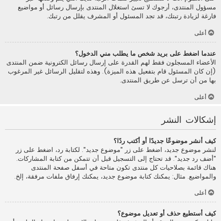
مسؤول المنتدى، أرجوك لا تسئ استغلال المنتدى بإرسال رسائل أو مواضيع
فارغة لزيادة رتبتك، قد تجد المسئول أو المشرف يقلل من رتبك.
أعلى
عندما اضغط على بريد شخص ما يطلب مني الدخول؟
الأعضاء المسجلون فقط لهم القدرة على إرسال رسائل الكترونية ضمن المنتدى
(إن كان المسئول قام بتفعيل هذه الميزة). وهذه لتقليل الرسائل غير المرغوب
بها من أن ترسل عن طريق المنتدى.
أعلى
إشكالات النشر
كيف أنشر موضوعًا جديدًا أو أكتب ردًا؟
لنشر موضوع جديد، اضغط على زر "موضوع جديد". لكتابة رد، اضغط على زر
"أضف رد جديد". قد تحتاج إلى التسجيل قبل أن تتمكن من كتابة المشاركات.
هناك قائمة بصلاحيات كل منتدى تكون متاحة في أسفل صفحة المنتدى
والمواضيع. مثال: يمكنك كتابة موضوع جديد، يمكنك إرفاق ملفات مرفقة، إلخ.
أعلى
كيف أستطيع حذف أو تعديل موضوع؟