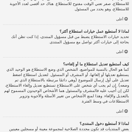
للاستطلاع، صفر تعني الوقت مفتوح للاستطلاع. هناك حد أقصى لعدد الأجوبة
للاستطلاع، وهو يحدد من المسئول.
أعلى
لماذا لا أستطيع عمل خيارات استطلاع أكثر؟
تحديد خيارات الاستطلاع يضبط من قبل مسؤول المنتدى، إذا كنت تظن أنك
بحاجة إلى خيارات أكثر تواصل مع مسؤول المنتدى.
أعلى
كيف أستطيع تعديل استطلاع ما أو إلغاءه؟
كما هو الحال بالنسبة للمواضيع، الشخص الذي وضع الاستطلاع هو الوحيد الذي
يستطيع تعديلها أو إلغائها، أو المشرف أو المسئول. لتعديل استطلاع اضغط
تعديل على أول إرسال للموضوع (وهي دائمًا مرتبطة بالاستطلاع الذي تم
وضعه). إن لم يجب أي شخص على الاستطلاع تستطيع تعديل وإلغاء الاستطلاع،
لكن إن أُجيب عليه فالمشرف والمسئول هما الأشخاص الوحيدون المسموح لهم
بالتعديل والإلغاء. وهذا لمنع الأشخاص من تغيير الأسئلة والأجوبة وتزوير
الاستطلاعات في وسط الفترة.
أعلى
لماذا لا أستطيع دخول المنتدى؟
بعض المنتديات قد تكون محددة الصلاحية لمجموعة معينة أو مسجلين معينين