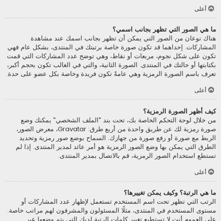
أعلى
ما هي الصور التي تظهر بجانب اسمي؟
هناك نوعان من الصور التي يمكن أن تظهر بجانب اسمك عند مشاهدة
المشاركات. إحداهما قد تكون صورة خاصة برتبتك في المنتدى، بشكل عام فهي
تكون على شكل نجوم، مربعات أو نقاط، وهي توضح عدد المشاركات التي قمت
بكتابتها أو حالتك في المنتدى. الصورة الثانية، والتي في الغالب تكون بحجم أكبر،
تعرف باسم الصورة الرمزية وهي عامةً تكون فريدة وخاصة بكل عضو على حدة.
أعلى
كيف أظهر الصورة الرمزية؟
من خلال لوحة التحكم الخاصة بك، تحت بند "الملف الشخصي" يمكنك وضع
صورة رمزية لك عن طريق واحدة من أربع طرق: Gravatar، معرض الصور،
الربط مع صورة أو رفع صورة من جهازك. السماح بوضع صور رمزية وتحديد
الطرق التي يمكن بها وضع الصور الرمزية هو أمر عائد لمدير المنتدى. إذا لم
تستطع استخدام الصور الرمزية، قم بالاتصال بمدير المنتدى.
أعلى
ما هي الرتبة؟ وكيف يمكن تغييرها؟
الرتب التي تظهر تحت اسم المستخدم تستعمل لإظهار عدد المشاركات أو
مستوى المستخدم في المنتدى، مثلًا المسئولون والمشرفون لهم مراتب خاصة.
على العموم أنت لا تستطيع تغيير كلمات الرتبة لديك التي يتم وضعها عبر