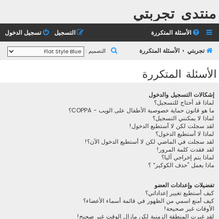
منتدى تجربتي
الأسئلة المتكررة
التسجيل
تسجيل الدخول
ب
تجربتي
الأسئلة المتكررة
التصميم :
ح
الأسئلة المتكررة
ث
إشكالات التسجيل والدخول
لماذا قد أحتاج للتسجيل؟
ما هو قانون حماية خصوصية الأطفال على الويب - COPPA؟
لماذا لا يمكنني التسجيل؟
لقد سجلت لكن لا أستطيع الدخول!
لماذا لا أستطيع الدخول؟
لقد سجلت في الماضي لكن لا أستطيع الدخول الآن؟!
لقد فقدت كلمة المرور!
لماذا يتم إخراجي آليا؟
ماذا يعمل ”حذف الكوكيز“ ؟
تفضيلات وإعدادات العضو
كيف أستطيع تغيير إعداداتي؟
كيف أمنع اسمي من الظهور في قائمة أسماء الأعضاء؟
الأوقات غير صحيحة!
لقد غيرت المنطقة الزمنية لكن مازال الوقت غير صحيح!