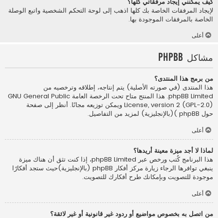
كيف يمكنني إيجاد مرفقاتي كلها؟
لإيجاد المرفقات الخاصة بك كلها اذهب إلى لوحة التحكم الشخصية واتبع الوصلة
الخاصة بالمرفقات الموجودة بها.
أعلى
مشاكل phpBB
من برمج هذا المنتدى؟
هذا المنتدى (في صورته الأصلية) يتم إنتاجه، إطلاقه وترخصيه من
phpBB Limited
. هذا المنتج متاح تحت الرخصة العامة GNU General Public
License, version 2 (GPL-2.0) ويمكن توزيعه مجانًا. أنظر إلى صفحة
حول phpBB )(بالإنجليزية)
لمزيد من التفاصيل.
أعلى
لماذا لا أجد ميزة معينة أريدها؟
هذا البرنامج كُتب ورخص عبر phpBB Limited، إذا كنت تثق أن هناك ميزة
ينبغي توافرها الرجاء زيارة
مركز أفكار phpBB (بالإنجليزية)
حيث ستجد أفكارًا
موجودة للتصويت وبإمكانك طرح أفكارك للتصويت.
أعلى
من اتصل به بخصوص مواضيع أو ردود غير قانونية أو غير لائقة؟