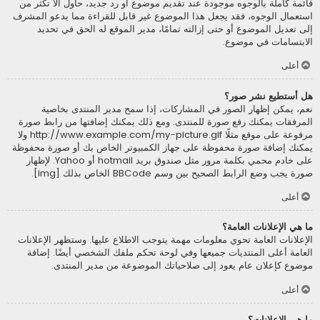
قائمة كاملة بالوجوه موجودة عند تقديم موضوع أو رد جديد، حاول ألاّ تكثر من
استعمال الوجوه، فقد يجعل هذا الموضوع غير قابل للقراءة مما يدعو المشرف
إلى تعديل الموضوع أو حتى إزالته تمامًا، مدير الموقع له الحق في تحديد
الابتسامات في موضوع.
أعلى
هل أستطيع نشر صور؟
نعم، يمكن إظهار الصور في المشاركات، إذا سمح مدير المنتدى بخاصية
المرفقات يمكنك رفع صورة للمنتدى. ومع ذلك يمكنك إضافتها من رابط صورة
مرفوعة على موقع مثلًا http://www.example.com/my-picture.gif ولا
يمكنك إضافة صورة محفوظة على جهاز الكمبيوتر الخاص بك أو صورة محفوظة
على خادم محمي بكلمة مرور مثل صندوق بريد hotmail أو Yahoo. لإظهار
صورة يجب وضع الرابط الصحيح بين وسم BBCode الخاص بذلك [img].
أعلى
ما هي الإعلانات العامة؟
الإعلانات العامة تحوي معلومات مهمة يتوجب الاطلاع عليها. وستظهر الإعلانات
العامة أعلى المنتديات جميعها وفي لوحة تحكم ملفك الشخصي أيضًا. إضافة
موضوع كإعلان عام يعود إلى صلاحياتك الموضوعة من مدير المنتدى.
أعلى
ما هي الإعلانات؟