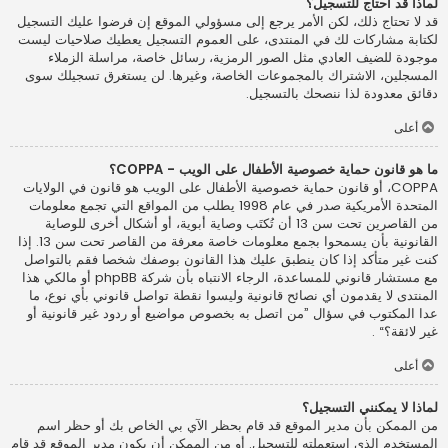
لماذا قد أحتاج للتسجيل؟
قد لا تحتاج ذلك، لكن الأمر يرجع إلى مسؤولي الموقع إن فرضوا عليك التسجيل
لكتابة مشاركات لك في المنتدى، على العموم التسجيل يعطيك صلاحيات ليست
موجودة للضيف العادي مثل الصور الرمزية، رسائل خاصة، مراسلة الزملاء
المسجلين، الاشتراك بالمجموعات الخاصة، وغيرها. لن يستغرق تسجيلك سوى
دقائق معدودة لذا ننصحك بالتسجيل.
أعلى
ما هو قانون حماية خصوصية الأطفال على الويب - COPPA؟
COPPA، أو قانون حماية خصوصية الأطفال على الويب هو قانون في الولايات
المتحدة الأمريكية صدر في عام 1998 يطلب من المواقع التي تجمع معلومات
من القاصرين تحت سن 13 أن تُكتَب وصاية أبوية، أو أشكال أخرى للوصاية
القانونية بأن يسمحوا بجمع معلومات خاصة معرفة من القاصر تحت سن 13. إذا
كنت غير متأكد إذا كان ينطبق عليك هذا القانون بوصفك شخصا فقم بالتواصل
مع مستشار قانوني للمساعدة، الرجاء الانتباه بأن شركة phpBB أو مالكي هذا
المنتدى لا يقدمون أي نصائح قانونية وليسوا نقطة تواصل قانوني بأي نوع، ما
عدا المكتوب في سؤال ”من اتصل به بخصوص مواضيع أو ردود غير قانونية أو
غير لائقة؟“ .
أعلى
لماذا لا يمكنني التسجيل؟
من الممكن بأن مدير الموقع قد قام بحظر الآي بي الخاص بك أو حظر اسم
المستخدم الذي استعملته للتسجيل. أو من الممكن أن يكون مدير الموقع قد قام