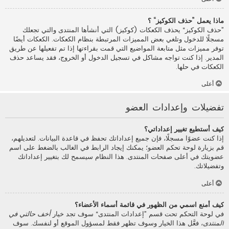
ماذا يعمل ”حذف الكوكيز“ ؟
”حذف الكوكيز“ يحذف الكعكات (كوكيز) التي أنشأها المنتدى والتي تجعلك
مسجلًا للدخول وتلغي بعض المميزات المرتبطة بنظام الكعكات. الكعكات أيضًا
توفر مميزات مثل متابعة المواضيع التي قمت بقراءتها إذا تم تفعيلها عن طريق
المدير. إذا كنت تواجه مشاكل في تسجيل الدخول أو الخروج، فقد يساعد حذف
الكعكات في حلها.
أعلى
تفضيلات وإعدادات العضو
كيف أستطيع تغيير إعداداتي؟
إذا كنت عضوًا مسجلًا، فإن جميع إعداداتك تحفظ في قاعدة البيانات. لتعديلهم،
قم بزيارة لوحة تحكم العضو؛ يمكنك إيجاد الرابط في الغالب بالضغط على اسم
عضويتك في أعلى صفحات المنتدى. هذا النظام سيسمح لك بتغيير إعداداتك
وتفضيلاتك.
أعلى
كيف أمنع اسمي من الظهور في قائمة أسماء الأعضاء؟
في لوحة التحكم تحت قسم ”إعدادات المنتدى“ سوف تجد خيار
أخف حالتي في
المنتدى
، فعَّل هذا الخيار وسوف تظهر فقط لمسؤول الموقع أو لنفسك. سوف