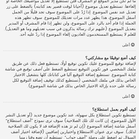
ما لم تكن مدير الموقع أو المشرف فلن تستطيع إلا تعديل مواضيعك الخاصة أو
إلغاءها. تستطيع تعديل موضوع (أحيانا لوقت قصير بعد كتابته) بالضغط على زر
تعديل عند نفس الموضوع. إذا رُدّ على الموضوع سوف تجد قليلًا من الجمل
أسفل الموضوع، هذا يظهر عدد مرات تعديلك للموضوع. سوف تظهر هذه
الجملة إذا قام أحد بالرد على الموضوع، ولن تظهر إذا قام المشرف أو المدير
بتعديل الموضوع (عليهم ترك رسالة يذكرون في سبب تعديلهم وما هو التعديل).
للعلم لا يستطيع المستخدمون العاديون إلغاء الموضوع إذا ردّ عليه أحد.
أعلى
كيف أضع توقيعًا مع مشاركتي؟
لإضافة توقيع للموضوع عليك تكوين توقيع أولًا، تستطيع فعل ذلك عن طريق
ملفك الشخصي. فور تكوين التوقيع تستطيع الضغط على
أضف توقيع
في شاشة
كتابة الموضوع. تستطيع إضافة التوقيع آليا في كتاباتك كلها بتشغيل الاختيار
الخاص بذلك في ملفك الشخصي (تستطيع كذلك توقيف إضافة التوقيع لكل
رسالة على حده بإزالة الاختيار الخاص بذلك في شاشة الموضوع).
أعلى
كيف أقوم بعمل استطلاع؟
تستطيع تكوين استطلاع بكل سهولة، عند تكوين موضوع جديد (أو تعديل النشر
الأول للموضوع، إن كانت لك تلك الصلاحية) سوف ترى نموذج ”أضف استطلاع“
أسفل شاشة إضافة الموضوع (إن لم ترَ هذه الإضافة قد لا يكون لك الصلاحية
لذلك). سوف ترى عنوان الاستطلاع واختيارين إضافيين (لإضافة اختيار أضف
السؤال ثم اضغط على وصلة ”أضف جواب“. تستطيع أن تضع وقتا زمنيا