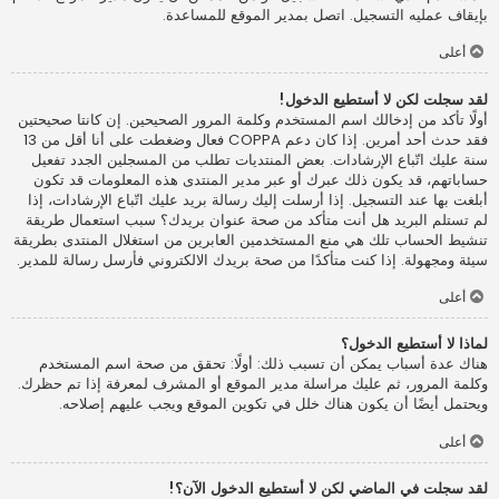
بإيقاف عمليه التسجيل. اتصل بمدير الموقع للمساعدة.
أعلى
لقد سجلت لكن لا أستطيع الدخول!
أولًا تأكد من إدخالك اسم المستخدم وكلمة المرور الصحيحين. إن كانتا صحيحتين
فقد حدث أحد أمرين. إذا كان دعم COPPA فعال وضغطت على أنا أقل من 13
سنة عليك اتّباع الإرشادات. بعض المنتديات تطلب من المسجلين الجدد تفعيل
حساباتهم، قد يكون ذلك عبرك أو عبر مدير المنتدى هذه المعلومات قد تكون
أبلغت بها عند التسجيل. إذا أرسلت إليك رسالة بريد عليك اتّباع الإرشادات، إذا
لم تستلم البريد هل أنت متأكد من صحة عنوان بريدك؟ سبب استعمال طريقة
تنشيط الحساب تلك هي منع المستخدمين العابرين من استغلال المنتدى بطريقة
سيئة ومجهولة. إذا كنت متأكدًا من صحة بريدك الالكتروني فأرسل رسالة للمدير.
أعلى
لماذا لا أستطيع الدخول؟
هناك عدة أسباب يمكن أن تسبب ذلك: أولًا: تحقق من صحة اسم المستخدم
وكلمة المرور، ثم عليك مراسلة مدير الموقع أو المشرف لمعرفة إذا تم حظرك.
ويحتمل أيضًا أن يكون هناك خلل في تكوين الموقع ويجب عليهم إصلاحه.
أعلى
لقد سجلت في الماضي لكن لا أستطيع الدخول الآن؟!