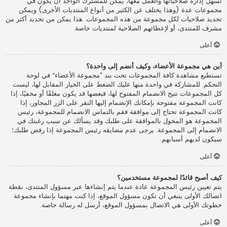
تسهل إدارة صلاحياتها والعمل معها، يمكن للمشترك الواحد أن يكون في
مجموعات عدة (وهذا يختلف عن الكثير من أنواع المنتديات الأخرى) ويمكن
تحديد صلاحيات لكل مجموعة من هذه المجموعات. هذا يمكن من تحديد أكثر من
مشرف للمنتدى، أو لإعطائهم الصلاحية لمنتديات خاصة.
أعلى
أين هي مجموعة الأعضاء، وكيف أنضم إلى واحدة؟
تستطيع مشاهدة كافة المجموعات تحت بند ”مجموعة الأعضاء“ في لوحة
التحكم. للمشاركة في واحدة منها عليك الضغط على الخيار المقابل لها، ليست
كل المجموعات تتيح الانضمام المفتوح لها، فبعضها قد يكون مغلقًا أو مخفيًا، إذا
كانت المجموعة مفتوحة بإمكانك الإنضمام إليها النقر على الزر المجاور، إذا
كانت المجموعة تحتاج إلى موافقة فقم بالتماس الانضمام للمجموعة، رئيس
المجموعة هو المخول بالموافقة على طلبك وقد يسألك عن سبب رغبتك في
الانضمام إلى المجموعة. يرجى عدم مضايقه رئيس المجموعة إذا رفض طلبك؛
سيكون لديهم أسبابهم.
أعلى
كيف أصبح قائدًا لمجموعة مستخدمين؟
يتم تعيين رئيس المجموعة عادة عندما يتم إنشاءها عبر مسؤول المنتدى، نقطة
اتصالك الأولى ينبغي أن تكون مسؤول الموقع، إذا كنت مهتما بإنشاء مجموعة
خطوتك الأولى هي الاتصال بمسؤول الموقع، أرسل له رسالة خاصة.
أعلى