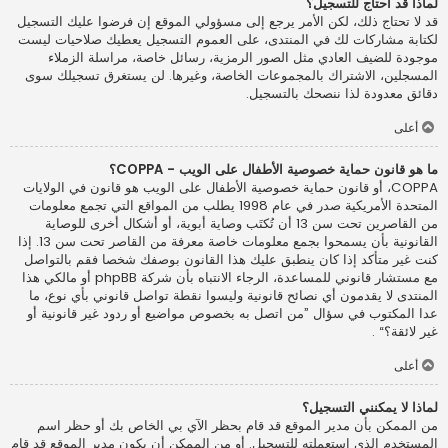
لماذا قد أحتاج للتسجيل؟
قد لا تحتاج ذلك، لكن الأمر يرجع إلى مسؤولي الموقع إن فرضوا عليك التسجيل
لكتابة مشاركات لك في المنتدى، على العموم التسجيل يعطيك صلاحيات ليست
موجودة للضيف العادي مثل الصور الرمزية، رسائل خاصة، مراسلة الزملاء
المسجلين، الاشتراك بالمجموعات الخاصة، وغيرها. لن يستغرق تسجيلك سوى
دقائق معدودة لذا ننصحك بالتسجيل.
أعلى
ما هو قانون حماية خصوصية الأطفال على الويب - COPPA؟
COPPA، أو قانون حماية خصوصية الأطفال على الويب هو قانون في الولايات
المتحدة الأمريكية صدر في عام 1998 يطلب من المواقع التي تجمع معلومات
من القاصرين تحت سن 13 أن تُكتَب وصاية أبوية، أو أشكال أخرى للوصاية
القانونية بأن يسمحوا بجمع معلومات خاصة معرفة من القاصر تحت سن 13. إذا
كنت غير متأكد إذا كان ينطبق عليك هذا القانون بوصفك شخصا فقم بالتواصل
مع مستشار قانوني للمساعدة، الرجاء الانتباه بأن شركة phpBB أو مالكي هذا
المنتدى لا يقدمون أي نصائح قانونية وليسوا نقطة تواصل قانوني بأي نوع، ما
عدا المكتوب في سؤال ”من اتصل به بخصوص مواضيع أو ردود غير قانونية أو
غير لائقة؟“ .
أعلى
لماذا لا يمكنني التسجيل؟
من الممكن بأن مدير الموقع قد قام بحظر الآي بي الخاص بك أو حظر اسم
المستخدم الذي استعملته للتسجيل. أو من الممكن أن يكون مدير الموقع قد قام