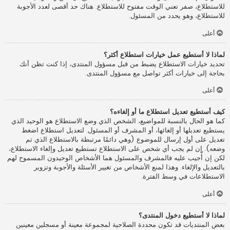
للاستطلاع، صفر تعني الوقت مفتوح للاستطلاع. هناك حد أقصى لعدد الأجوبة
للاستطلاع، وهو يحدد من المسئول.
أعلى
لماذا لا أستطيع عمل خيارات استطلاع أكثر؟
تحديد خيارات الاستطلاع يضبط من قبل مسؤول المنتدى، إذا كنت تظن أنك
بحاجة إلى خيارات أكثر تواصل مع مسؤول المنتدى.
أعلى
كيف أستطيع تعديل استطلاع ما أو إلغاءه؟
كما هو الحال بالنسبة للمواضيع، الشخص الذي وضع الاستطلاع هو الوحيد الذي
يستطيع تعديلها أو إلغائها، أو المشرف أو المسئول. لتعديل استطلاع اضغط
تعديل على أول إرسال للموضوع (وهي دائمًا مرتبطة بالاستطلاع الذي تم
وضعه). إن لم يجب أي شخص على الاستطلاع تستطيع تعديل وإلغاء الاستطلاع،
لكن إن أُجيب عليه فالمشرف والمسئول هما الأشخاص الوحيدون المسموح لهم
بالتعديل والإلغاء. وهذا لمنع الأشخاص من تغيير الأسئلة والأجوبة وتزوير
الاستطلاعات في وسط الفترة.
أعلى
لماذا لا أستطيع دخول المنتدى؟
بعض المنتديات قد تكون محددة الصلاحية لمجموعة معينة أو مسجلين معينين