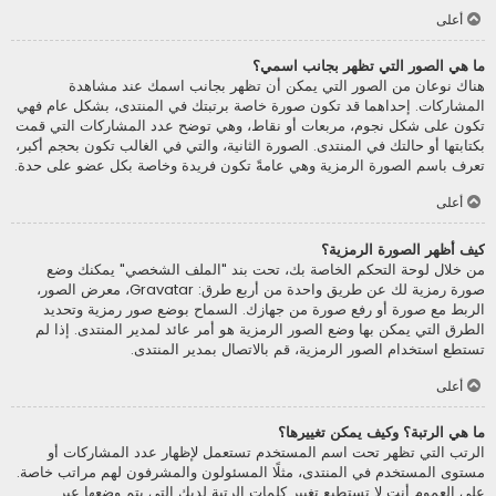
أعلى
ما هي الصور التي تظهر بجانب اسمي؟
هناك نوعان من الصور التي يمكن أن تظهر بجانب اسمك عند مشاهدة
المشاركات. إحداهما قد تكون صورة خاصة برتبتك في المنتدى، بشكل عام فهي
تكون على شكل نجوم، مربعات أو نقاط، وهي توضح عدد المشاركات التي قمت
بكتابتها أو حالتك في المنتدى. الصورة الثانية، والتي في الغالب تكون بحجم أكبر،
تعرف باسم الصورة الرمزية وهي عامةً تكون فريدة وخاصة بكل عضو على حدة.
أعلى
كيف أظهر الصورة الرمزية؟
من خلال لوحة التحكم الخاصة بك، تحت بند "الملف الشخصي" يمكنك وضع
صورة رمزية لك عن طريق واحدة من أربع طرق: Gravatar، معرض الصور،
الربط مع صورة أو رفع صورة من جهازك. السماح بوضع صور رمزية وتحديد
الطرق التي يمكن بها وضع الصور الرمزية هو أمر عائد لمدير المنتدى. إذا لم
تستطع استخدام الصور الرمزية، قم بالاتصال بمدير المنتدى.
أعلى
ما هي الرتبة؟ وكيف يمكن تغييرها؟
الرتب التي تظهر تحت اسم المستخدم تستعمل لإظهار عدد المشاركات أو
مستوى المستخدم في المنتدى، مثلًا المسئولون والمشرفون لهم مراتب خاصة.
على العموم أنت لا تستطيع تغيير كلمات الرتبة لديك التي يتم وضعها عبر