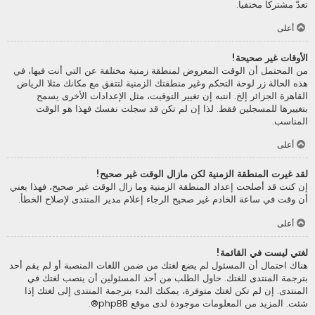
تعدّ مشتركا مختفيا.
أعلى
الأوقات غير صحيحة!
من المحتمل أن الوقت المعروض لمنطقة زمنية مختلفة عن التي أنت فيها، في
هذه الحالة زر لوحة التحكم وغير منطقتك الزمنية لتتفق مع مكانك مثلا الرياض
القاهرة الجزائر إلخ. انتبه إن تغيير التوقيت، مثل الإعدادات الأخرى يسمح
بتغييرها للمسجلين فقط. لذا إن لم تكن قد سجلت نفسك فهذا هو الوقت
المناسب.
أعلى
لقد غيرت المنطقة الزمنية لكن مازال الوقت غير صحيح!
إن كنت قد أصلحت إعداد المنطقة الزمنية وما زال الوقت غير صحيح، فهذا يعني
أن وقت في ساعة الخادم غير صحيح الرجاء إعلام مدير المنتدى لإصلاح الخطأ.
أعلى
لغتي ليست في القائمة!
هناك احتمال أن المسئول لم يضع لغتك من ضمن اللغات المنصبة أو لم يقم أحد
بترجمة المنتدى للغتك. حاول الطلب من أحد المسئولين أن ينصب لغتك في
المنتدى. إن لم تكن لغتك متوفرة، يمكنك البدء بترجمة المنتدى إلى لغتك إذا
شئت. المزيد من المعلومات موجودة لدى موقع
phpBB
®.