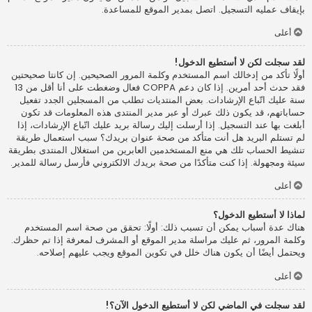
بإيقاف عمليه التسجيل. اتصل بمدير الموقع للمساعدة.
أعلى
لقد سجلت لكن لا أستطيع الدخول!
أولًا تأكد من إدخالك اسم المستخدم وكلمة المرور الصحيحين. إن كانتا صحيحتين
فقد حدث أحد أمرين. إذا كان دعم COPPA فعال وضغطت على أنا أقل من 13
سنة عليك اتّباع الإرشادات. بعض المنتديات تطلب من المسجلين الجدد تفعيل
حساباتهم، قد يكون ذلك عبرك أو عبر مدير المنتدى هذه المعلومات قد تكون
أبلغت بها عند التسجيل. إذا أرسلت إليك رسالة بريد عليك اتّباع الإرشادات، إذا
لم تستلم البريد هل أنت متأكد من صحة عنوان بريدك؟ سبب استعمال طريقة
تنشيط الحساب تلك هي منع المستخدمين العابرين من استغلال المنتدى بطريقة
سيئة ومجهولة. إذا كنت متأكدًا من صحة بريدك الالكتروني فأرسل رسالة للمدير.
أعلى
لماذا لا أستطيع الدخول؟
هناك عدة أسباب يمكن أن تسبب ذلك: أولًا: تحقق من صحة اسم المستخدم
وكلمة المرور، ثم عليك مراسلة مدير الموقع أو المشرف لمعرفة إذا تم حظرك.
ويحتمل أيضًا أن يكون هناك خلل في تكوين الموقع ويجب عليهم إصلاحه.
أعلى
لقد سجلت في الماضي لكن لا أستطيع الدخول الآن؟!