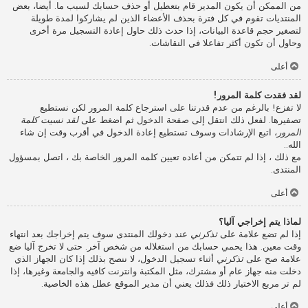
من الممكن أن يكون المدير قام بتعطيل أو حذف حسابك لسبب ما. أيضا، بعض
المنتديات تقوم في كل فترة بحذف الأعضاء الذين لم يشاركوا لمدة طويلة
لتصغير حجم قاعدة البيانات، إذا حدث ذلك حاول إعادة التسجيل مرة أخرى
وحاول أن تكون أكثر تفاعلا في النقاشات.
أعلى
لقد فقدت كلمة المرور!
لا تفزع! بالرغم من عدم قدرتنا على استرجاع كلمة المرور لكن نستطيع
تصفيرها. لفعل ذلك انتقل إلى صفحة الدخول ثم اضغط على
لقد نسيت كلمة
المرور
، اتبع الإرشادات وسوف تستطيع إعادة الدخول في أقرب وقت إن شاء
الله..
مع ذلك ، إذا لم تتمكن من أعاده تعيين كلمه المرور الخاصة بك ، اتصل بمسؤول
المنتدى.
أعلى
لماذا يتم إخراجي آليا؟
إذا لم تضع علامة على
تذكرني
عند دخولك المنتدى سوف يتم إخراجك بعد انتهاء
وقت معين. هذا يحمي حسابك من استغلاله من شخص آخر. حتى لا تخرج آليا ضع
علامة صح على
تذكرني
أثناء تسجيل الدخول، لا ننصح بذلك إذا كان الجهاز الذي
دخلت منه جهاز عام أو مشترك، مثل المكتبة وانترنت كافيه والجامعة وغيرها، إذا
لم تر مربع الاختيار ذلك فذلك يعني أن مدير الموقع عطل هذه الخاصية.
أعلى