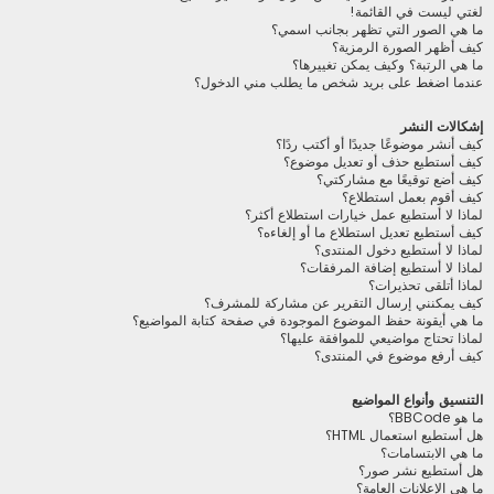
لغتي ليست في القائمة!
ما هي الصور التي تظهر بجانب اسمي؟
كيف أظهر الصورة الرمزية؟
ما هي الرتبة؟ وكيف يمكن تغييرها؟
عندما اضغط على بريد شخص ما يطلب مني الدخول؟
إشكالات النشر
كيف أنشر موضوعًا جديدًا أو أكتب ردًا؟
كيف أستطيع حذف أو تعديل موضوع؟
كيف أضع توقيعًا مع مشاركتي؟
كيف أقوم بعمل استطلاع؟
لماذا لا أستطيع عمل خيارات استطلاع أكثر؟
كيف أستطيع تعديل استطلاع ما أو إلغاءه؟
لماذا لا أستطيع دخول المنتدى؟
لماذا لا أستطيع إضافة المرفقات؟
لماذا أتلقى تحذيرات؟
كيف يمكنني إرسال التقرير عن مشاركة للمشرف؟
ما هي أيقونة حفظ الموضوع الموجودة في صفحة كتابة المواضيع؟
لماذا تحتاج مواضيعي للموافقة عليها؟
كيف أرفع موضوع في المنتدى؟
التنسيق وأنواع المواضيع
ما هو BBCode؟
هل أستطيع استعمال HTML؟
ما هي الابتسامات؟
هل أستطيع نشر صور؟
ما هي الإعلانات العامة؟