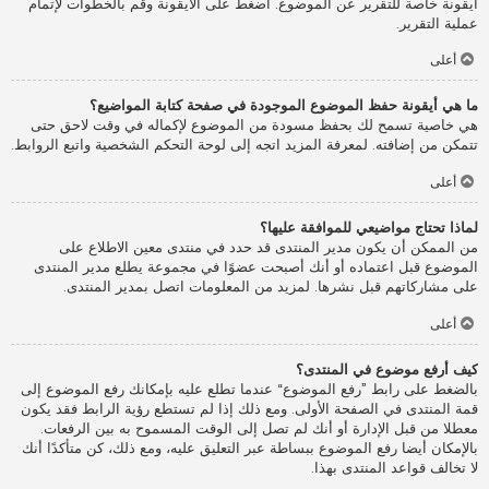
أيقونة خاصة للتقرير عن الموضوع. اضغط على الأيقونة وقم بالخطوات لإتمام
عملية التقرير.
أعلى
ما هي أيقونة حفظ الموضوع الموجودة في صفحة كتابة المواضيع؟
هي خاصية تسمح لك بحفظ مسودة من الموضوع لإكماله في وقت لاحق حتى
تتمكن من إضافته. لمعرفة المزيد اتجه إلى لوحة التحكم الشخصية واتبع الروابط.
أعلى
لماذا تحتاج مواضيعي للموافقة عليها؟
من الممكن أن يكون مدير المنتدى قد حدد في منتدى معين الاطلاع على
الموضوع قبل اعتماده أو أنك أصبحت عضوًا في مجموعة يطلع مدير المنتدى
على مشاركاتهم قبل نشرها. لمزيد من المعلومات اتصل بمدير المنتدى.
أعلى
كيف أرفع موضوع في المنتدى؟
بالضغط على رابط ”رفع الموضوع“ عندما تطلع عليه بإمكانك رفع الموضوع إلى
قمة المنتدى في الصفحة الأولى. ومع ذلك إذا لم تستطع رؤية الرابط فقد يكون
معطلا من قبل الإدارة أو أنك لم تصل إلى الوقت المسموح به بين الرفعات.
بالإمكان أيضا رفع الموضوع ببساطة عبر التعليق عليه، ومع ذلك، كن متأكدًا أنك
لا تخالف قواعد المنتدى بهذا.