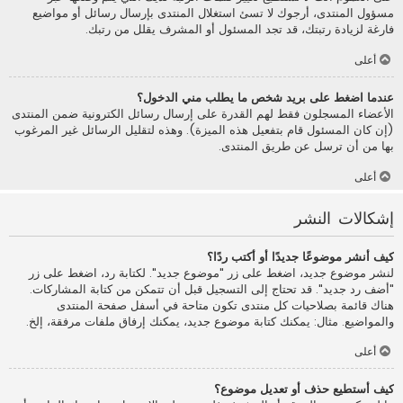
مسؤول المنتدى، أرجوك لا تسئ استغلال المنتدى بإرسال رسائل أو مواضيع
فارغة لزيادة رتبتك، قد تجد المسئول أو المشرف يقلل من رتبك.
أعلى
عندما اضغط على بريد شخص ما يطلب مني الدخول؟
الأعضاء المسجلون فقط لهم القدرة على إرسال رسائل الكترونية ضمن المنتدى
(إن كان المسئول قام بتفعيل هذه الميزة). وهذه لتقليل الرسائل غير المرغوب
بها من أن ترسل عن طريق المنتدى.
أعلى
إشكالات النشر
كيف أنشر موضوعًا جديدًا أو أكتب ردًا؟
لنشر موضوع جديد، اضغط على زر "موضوع جديد". لكتابة رد، اضغط على زر
"أضف رد جديد". قد تحتاج إلى التسجيل قبل أن تتمكن من كتابة المشاركات.
هناك قائمة بصلاحيات كل منتدى تكون متاحة في أسفل صفحة المنتدى
والمواضيع. مثال: يمكنك كتابة موضوع جديد، يمكنك إرفاق ملفات مرفقة، إلخ.
أعلى
كيف أستطيع حذف أو تعديل موضوع؟