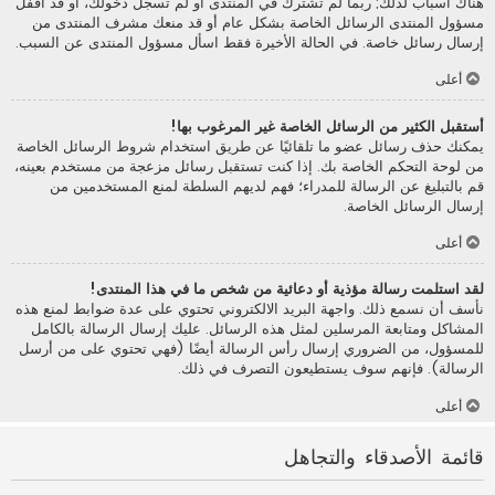
هناك أسباب لذلك; ربما لم تشترك في المنتدى أو لم تسجل دخولك، أو قد أقفل
مسؤول المنتدى الرسائل الخاصة بشكل عام أو قد منعك مشرف المنتدى من
إرسال رسائل خاصة. في الحالة الأخيرة فقط اسأل مسؤول المنتدى عن السبب.
أعلى
أستقبل الكثير من الرسائل الخاصة غير المرغوب بها!
يمكنك حذف رسائل عضو ما تلقائيًا عن طريق استخدام شروط الرسائل الخاصة
من لوحة التحكم الخاصة بك. إذا كنت تستقبل رسائل مزعجة من مستخدم بعينه،
قم بالتبليغ عن الرسالة للمدراء؛ فهم لديهم السلطة لمنع المستخدمين من
إرسال الرسائل الخاصة.
أعلى
لقد استلمت رسالة مؤذية أو دعائية من شخص ما في هذا المنتدى!
نأسف أن نسمع ذلك. واجهة البريد الالكتروني تحتوي على عدة ضوابط لمنع هذه
المشاكل ومتابعة المرسلين لمثل هذه الرسائل. عليك إرسال الرسالة بالكامل
للمسؤول، من الضروري إرسال رأس الرسالة أيضًا (فهي تحتوي على من أرسل
الرسالة). فإنهم سوف يستطيعون التصرف في ذلك.
أعلى
قائمة الأصدقاء والتجاهل