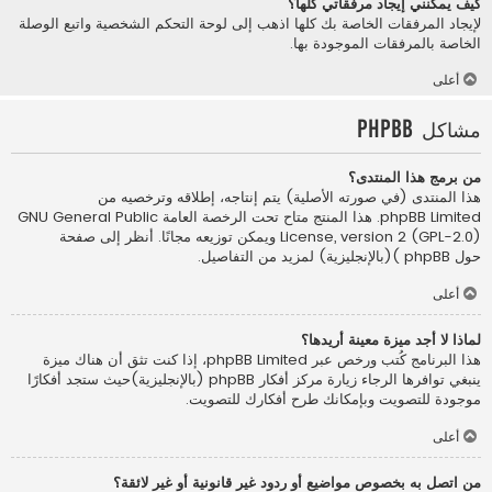
كيف يمكنني إيجاد مرفقاتي كلها؟
لإيجاد المرفقات الخاصة بك كلها اذهب إلى لوحة التحكم الشخصية واتبع الوصلة
الخاصة بالمرفقات الموجودة بها.
أعلى
مشاكل phpBB
من برمج هذا المنتدى؟
هذا المنتدى (في صورته الأصلية) يتم إنتاجه، إطلاقه وترخصيه من
phpBB Limited
. هذا المنتج متاح تحت الرخصة العامة GNU General Public
License, version 2 (GPL-2.0) ويمكن توزيعه مجانًا. أنظر إلى صفحة
حول phpBB )(بالإنجليزية)
لمزيد من التفاصيل.
أعلى
لماذا لا أجد ميزة معينة أريدها؟
هذا البرنامج كُتب ورخص عبر phpBB Limited، إذا كنت تثق أن هناك ميزة
ينبغي توافرها الرجاء زيارة
مركز أفكار phpBB (بالإنجليزية)
حيث ستجد أفكارًا
موجودة للتصويت وبإمكانك طرح أفكارك للتصويت.
أعلى
من اتصل به بخصوص مواضيع أو ردود غير قانونية أو غير لائقة؟