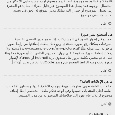
قائمة كاملة بالوجوه موجودة عند تقديم موضوع أو رد جديد، حاول ألاّ تكثر من
استعمال الوجوه، فقد يجعل هذا الموضوع غير قابل للقراءة مما يدعو المشرف
إلى تعديل الموضوع أو حتى إزالته تمامًا، مدير الموقع له الحق في تحديد
الابتسامات في موضوع.
أعلى
هل أستطيع نشر صور؟
نعم، يمكن إظهار الصور في المشاركات، إذا سمح مدير المنتدى بخاصية
المرفقات يمكنك رفع صورة للمنتدى. ومع ذلك يمكنك إضافتها من رابط صورة
مرفوعة على موقع مثلًا http://www.example.com/my-picture.gif ولا
يمكنك إضافة صورة محفوظة على جهاز الكمبيوتر الخاص بك أو صورة محفوظة
على خادم محمي بكلمة مرور مثل صندوق بريد hotmail أو Yahoo. لإظهار
صورة يجب وضع الرابط الصحيح بين وسم BBCode الخاص بذلك [img].
أعلى
ما هي الإعلانات العامة؟
الإعلانات العامة تحوي معلومات مهمة يتوجب الاطلاع عليها. وستظهر الإعلانات
العامة أعلى المنتديات جميعها وفي لوحة تحكم ملفك الشخصي أيضًا. إضافة
موضوع كإعلان عام يعود إلى صلاحياتك الموضوعة من مدير المنتدى.
أعلى
ما هي الإعلانات؟