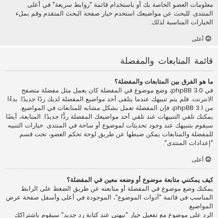
معلومات العضو الخاصة بك أو باستخدام قائمة "روابط سريعة" في أعلى
المنتدى. للبحث عن مواضيعك استخدم خيار صفحة البحث المتقدم وقم بملء
الخيارات المناسبة لذلك.
أعلى
قائمة المتابعات والمفضلة
ما هو الفرق بين المتابعات والمفضلة؟
في phpBB 3.0، وضع موضوع في المفضلة كان يعمل مثل مفضلة متصفح
الانترنت. فلم يتم تنبيهك عندما يتلقى أحد مواضيع المفضلة لديك ردًا جديدًا. بدءًا
من phpBB 3.1، فإن المفضلة تعمل بشكل مشابه للمتابعات في المواضيع.
يمكنك تلقي التنبيهات عند تلقي أحد مواضيعك المفضلة ردًّا جديدًا. المتابعة، أيضًا
سيقوم بتنبيهك عند وجود تحديثات لموضوع أو ساحة في المنتدى. خيارات التنبيه
للمفضلة والمتابعات يمكن ضبطها عن طريق لوحة تحكم العضو، تحت قسم
"إعدادات المنتدى".
أعلى
كيف يمكنني متابعة موضوع أو وضعه معين في المفضلة؟
يمكنك وضع موضوع في المفضلة أو متابعته عن طريق الضغط على الرابط
المناسب في قائمة "أدوات الموضوع"، الموجودة في أعلى وأسفل صفحة عرض
المواضيع.
الرد على موضوع مع تفعيل خيار "نبهني عند كتابة رد جديد" سيقوم باشتراكك