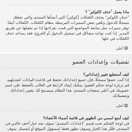
ماذا يعمل ”حذف الكوكيز“ ؟
”حذف الكوكيز“ يحذف الكعكات (كوكيز) التي أنشأها المنتدى والتي تجعلك
مسجلًا للدخول وتلغي بعض المميزات المرتبطة بنظام الكعكات. الكعكات أيضًا
توفر مميزات مثل متابعة المواضيع التي قمت بقراءتها إذا تم تفعيلها عن طريق
المدير. إذا كنت تواجه مشاكل في تسجيل الدخول أو الخروج، فقد يساعد حذف
الكعكات في حلها.
أعلى
تفضيلات وإعدادات العضو
كيف أستطيع تغيير إعداداتي؟
إذا كنت عضوًا مسجلًا، فإن جميع إعداداتك تحفظ في قاعدة البيانات. لتعديلهم،
قم بزيارة لوحة تحكم العضو؛ يمكنك إيجاد الرابط في الغالب بالضغط على اسم
عضويتك في أعلى صفحات المنتدى. هذا النظام سيسمح لك بتغيير إعداداتك
وتفضيلاتك.
أعلى
كيف أمنع اسمي من الظهور في قائمة أسماء الأعضاء؟
في لوحة التحكم تحت قسم ”إعدادات المنتدى“ سوف تجد خيار
أخف حالتي في
المنتدى
، فعَّل هذا الخيار وسوف تظهر فقط لمسؤول الموقع أو لنفسك. سوف