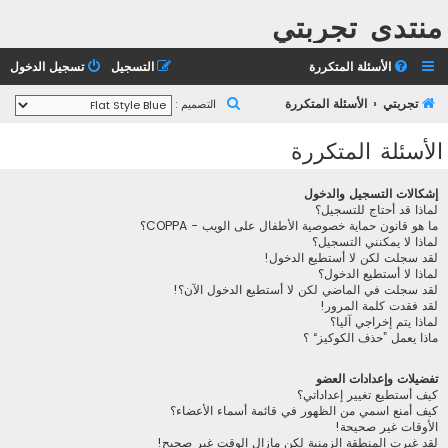
منتدى تجربتي
الأسئلة المتكررة
التسجيل
تسجيل الدخول
ب
تجربتي
الأسئلة المتكررة
التصميم :
ح
الأسئلة المتكررة
ث
إشكالات التسجيل والدخول
لماذا قد أحتاج للتسجيل؟
ما هو قانون حماية خصوصية الأطفال على الويب - COPPA؟
لماذا لا يمكنني التسجيل؟
لقد سجلت لكن لا أستطيع الدخول!
لماذا لا أستطيع الدخول؟
لقد سجلت في الماضي لكن لا أستطيع الدخول الآن؟!
لقد فقدت كلمة المرور!
لماذا يتم إخراجي آليا؟
ماذا يعمل ”حذف الكوكيز“ ؟
تفضيلات وإعدادات العضو
كيف أستطيع تغيير إعداداتي؟
كيف أمنع اسمي من الظهور في قائمة أسماء الأعضاء؟
الأوقات غير صحيحة!
لقد غيرت المنطقة الزمنية لكن مازال الوقت غير صحيح!