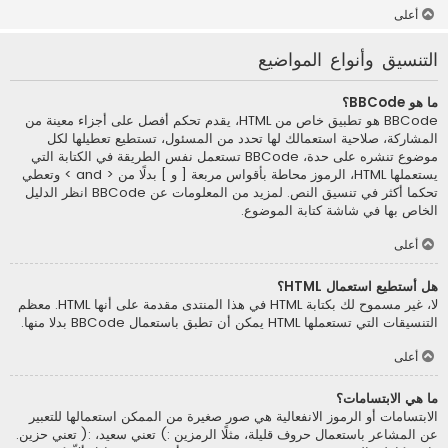
أعلى
التنسيق وأنواع المواضيع
ما هو BBCode؟
BBCode هو تطبيق خاص من HTML، يقدم تحكم أفصل على أجزاء معينة من
المشاركة، صلاحية استعمالك لها تحدد من المسئول، تستطيع تعطيلها لكل
موضوع تنشره على حدة، BBCode تستعمل نفس الطريقة في الكتابة التي
يستعملها HTML، الرموز محاطة بأقواس مربعة [ و ] بدلًا من < and > وتعطي
تحكما أكثر في تنسيق النص. لمزيد من المعلومات عن BBCode انظر الدليل
الخاص بها في شاشة كتابة الموضوع.
أعلى
هل أستطيع استعمال HTML؟
لا، غير مسموح لك بكتابة HTML في هذا المنتدى مقدمة على أنها HTML. معظم
التنسيقات التي تستعملها HTML يمكن أن تطبق باستعمال BBCode بدلا منها.
أعلى
ما هي الابتسامات؟
الابتسامات أو الرموز الانفعالية هي صور صغيرة من الممكن استعمالها للتعبير
عن المشاعر باستعمال حروف قليلة، مثلًا الرمزين :) تعني سعيد، :( تعني حزين.