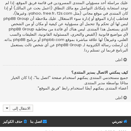
عليك مراسلة أحد مسؤولي المنتدى المسرودين في قائمة فريق الموقع، إذا لم
توجد استجابة بإمكانك التواصل مع مالك النطاق (اعمل
بحث عن المالك
) أو إذا
كان المنتدى في موقع مجاني (مثل yahoo، free.fr، f2s.com، وغيرها)،
فخاطب إدارة الموقع أو إدارة سوء الاستغلال. عليك ملاحظة أن phpBB Group
ليس لها أي تحكم ولا تتحمل أي مسؤولية عن كيفية أو مكان أو من الشخص
الذي يستعمل هذا المنتدى. ليس هناك أي فائدة من مخاطبة phpBB Group
لأي مواضيع قانونية (القبض والتحري، المسئولية القانونية، التعليقات والسب
العلني، وغيرها) لها علاقة مباشرة بموقع phpbb.com أو برنامج phpBB بذاته.
إن أرسلت رسالة الكترونية لـ phpBB Group عن أي شخص ثالث يستعمل
البرنامج فربما لن تستلم ردا.
أعلى
كيف يمكنني الاتصال بمدير المنتدى؟
جميع مستخدمي المنتدى يمكنهم استخدام صفحة "اتصل بنا"، إذا كان الخيار
متاحًا بواسطة مدير المنتدى.
أعضاء المنتدى يمكنهم أيضًا استخدام رابط "فريق الموقع".
أعلى
الانتقال إلى
تجربتي
اتصل بنا
حذف الكوكيز