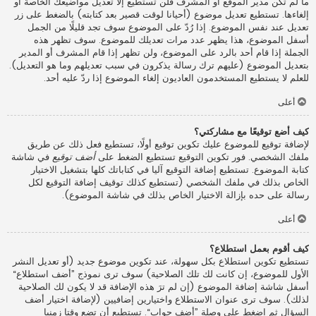
ما لم تكن مدير الموقع أو المشرف فلن تستطيع إلا تعديل مواضيعك الخاصة أو
إلغاءها. تستطيع تعديل موضوع (أحيانا لوقت قصير بعد كتابته) بالضغط على زر
تعديل عند نفس الموضوع. إذا رُدّ على الموضوع سوف تجد قليلًا من الجمل
أسفل الموضوع، هذا يظهر عدد مرات تعديلك للموضوع. سوف تظهر هذه
الجملة إذا قام أحد بالرد على الموضوع، ولن تظهر إذا قام المشرف أو المدير
بتعديل الموضوع (عليهم ترك رسالة يذكرون في سبب تعديلهم وما هو التعديل).
للعلم لا يستطيع المستخدمون العاديون إلغاء الموضوع إذا ردّ عليه أحد.
أعلى
كيف أضع توقيعًا مع مشاركتي؟
لإضافة توقيع للموضوع عليك تكوين توقيع أولًا، تستطيع فعل ذلك عن طريق
ملفك الشخصي. فور تكوين التوقيع تستطيع الضغط على
أضف توقيع
في شاشة
كتابة الموضوع. تستطيع إضافة التوقيع آليا في كتاباتك كلها بتشغيل الاختيار
الخاص بذلك في ملفك الشخصي (تستطيع كذلك توقيف إضافة التوقيع لكل
رسالة على حده بإزالة الاختيار الخاص بذلك في شاشة الموضوع).
أعلى
كيف أقوم بعمل استطلاع؟
تستطيع تكوين استطلاع بكل سهولة، عند تكوين موضوع جديد (أو تعديل النشر
الأول للموضوع، إن كانت لك تلك الصلاحية) سوف ترى نموذج ”أضف استطلاع“
أسفل شاشة إضافة الموضوع (إن لم ترَ هذه الإضافة قد لا يكون لك الصلاحية
لذلك). سوف ترى عنوان الاستطلاع واختيارين إضافيين (لإضافة اختيار أضف
السؤال ثم اضغط على وصلة ”أضف جواب“. تستطيع أن تضع وقتا زمنيا