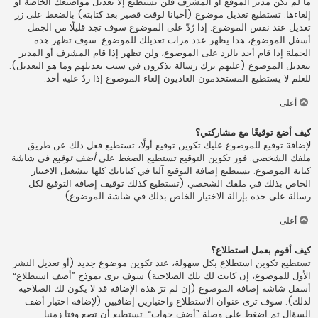
ما لم تكن مدير الموقع أو المشرف فلن تستطيع إلا تعديل مواضيعك الخاصة أو
إلغاءها. تستطيع تعديل موضوع (أحيانا لوقت قصير بعد كتابته) بالضغط على زر
تعديل عند نفس الموضوع. إذا رُدّ على الموضوع سوف تجد قليلًا من الجمل
أسفل الموضوع، هذا يظهر عدد مرات تعديلك للموضوع. سوف تظهر هذه
الجملة إذا قام أحد بالرد على الموضوع، ولن تظهر إذا قام المشرف أو المدير
بتعديل الموضوع (عليهم ترك رسالة يذكرون في سبب تعديلهم وما هو التعديل).
للعلم لا يستطيع المستخدمون العاديون إلغاء الموضوع إذا ردّ عليه أحد.
أعلى
كيف أضع توقيعًا مع مشاركتي؟
لإضافة توقيع للموضوع عليك تكوين توقيع أولًا، تستطيع فعل ذلك عن طريق
ملفك الشخصي. فور تكوين التوقيع تستطيع الضغط على
أضف توقيع
في شاشة
كتابة الموضوع. تستطيع إضافة التوقيع آليا في كتاباتك كلها بتشغيل الاختيار
الخاص بذلك في ملفك الشخصي (تستطيع كذلك توقيف إضافة التوقيع لكل
رسالة على حده بإزالة الاختيار الخاص بذلك في شاشة الموضوع).
أعلى
كيف أقوم بعمل استطلاع؟
تستطيع تكوين استطلاع بكل سهولة، عند تكوين موضوع جديد (أو تعديل النشر
الأول للموضوع، إن كانت لك تلك الصلاحية) سوف ترى نموذج ”أضف استطلاع“
أسفل شاشة إضافة الموضوع (إن لم ترَ هذه الإضافة قد لا يكون لك الصلاحية
لذلك). سوف ترى عنوان الاستطلاع واختيارين إضافيين (لإضافة اختيار أضف
السؤال ثم اضغط على وصلة ”أضف جواب“. تستطيع أن تضع وقتا زمنيا