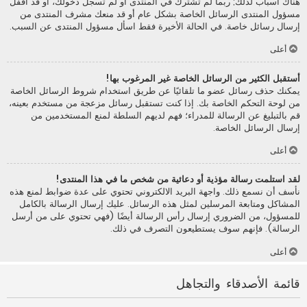
هناك أسباب لذلك; ربما لم تشترك في المنتدى أو لم تسجل دخولك، أو قد أقفل
مسؤول المنتدى الرسائل الخاصة بشكل عام أو قد منعك مشرف المنتدى من
إرسال رسائل خاصة. في الحالة الأخيرة فقط اسأل مسؤول المنتدى عن السبب.
أعلى
أستقبل الكثير من الرسائل الخاصة غير المرغوب بها!
يمكنك حذف رسائل عضو ما تلقائيًا عن طريق استخدام شروط الرسائل الخاصة
من لوحة التحكم الخاصة بك. إذا كنت تستقبل رسائل مزعجة من مستخدم بعينه،
قم بالتبليغ عن الرسالة للمدراء؛ فهم لديهم السلطة لمنع المستخدمين من
إرسال الرسائل الخاصة.
أعلى
لقد استلمت رسالة مؤذية أو دعائية من شخص ما في هذا المنتدى!
نأسف أن نسمع ذلك. واجهة البريد الالكتروني تحتوي على عدة ضوابط لمنع هذه
المشاكل ومتابعة المرسلين لمثل هذه الرسائل. عليك إرسال الرسالة بالكامل
للمسؤول، من الضروري إرسال رأس الرسالة أيضًا (فهي تحتوي على من أرسل
الرسالة). فإنهم سوف يستطيعون التصرف في ذلك.
أعلى
قائمة الأصدقاء والتجاهل