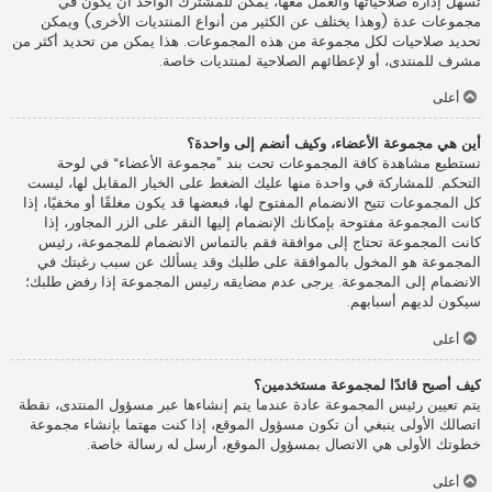
تسهل إدارة صلاحياتها والعمل معها، يمكن للمشترك الواحد أن يكون في
مجموعات عدة (وهذا يختلف عن الكثير من أنواع المنتديات الأخرى) ويمكن
تحديد صلاحيات لكل مجموعة من هذه المجموعات. هذا يمكن من تحديد أكثر من
مشرف للمنتدى، أو لإعطائهم الصلاحية لمنتديات خاصة.
أعلى
أين هي مجموعة الأعضاء، وكيف أنضم إلى واحدة؟
تستطيع مشاهدة كافة المجموعات تحت بند ”مجموعة الأعضاء“ في لوحة
التحكم. للمشاركة في واحدة منها عليك الضغط على الخيار المقابل لها، ليست
كل المجموعات تتيح الانضمام المفتوح لها، فبعضها قد يكون مغلقًا أو مخفيًا، إذا
كانت المجموعة مفتوحة بإمكانك الإنضمام إليها النقر على الزر المجاور، إذا
كانت المجموعة تحتاج إلى موافقة فقم بالتماس الانضمام للمجموعة، رئيس
المجموعة هو المخول بالموافقة على طلبك وقد يسألك عن سبب رغبتك في
الانضمام إلى المجموعة. يرجى عدم مضايقه رئيس المجموعة إذا رفض طلبك؛
سيكون لديهم أسبابهم.
أعلى
كيف أصبح قائدًا لمجموعة مستخدمين؟
يتم تعيين رئيس المجموعة عادة عندما يتم إنشاءها عبر مسؤول المنتدى، نقطة
اتصالك الأولى ينبغي أن تكون مسؤول الموقع، إذا كنت مهتما بإنشاء مجموعة
خطوتك الأولى هي الاتصال بمسؤول الموقع، أرسل له رسالة خاصة.
أعلى