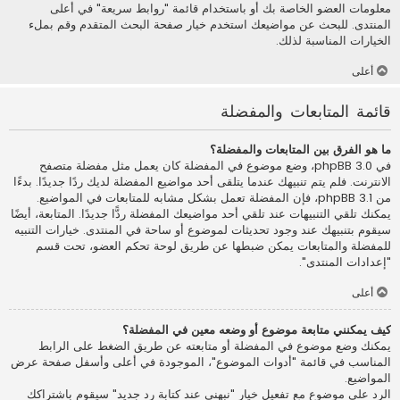
معلومات العضو الخاصة بك أو باستخدام قائمة "روابط سريعة" في أعلى
المنتدى. للبحث عن مواضيعك استخدم خيار صفحة البحث المتقدم وقم بملء
الخيارات المناسبة لذلك.
أعلى
قائمة المتابعات والمفضلة
ما هو الفرق بين المتابعات والمفضلة؟
في phpBB 3.0، وضع موضوع في المفضلة كان يعمل مثل مفضلة متصفح
الانترنت. فلم يتم تنبيهك عندما يتلقى أحد مواضيع المفضلة لديك ردًا جديدًا. بدءًا
من phpBB 3.1، فإن المفضلة تعمل بشكل مشابه للمتابعات في المواضيع.
يمكنك تلقي التنبيهات عند تلقي أحد مواضيعك المفضلة ردًّا جديدًا. المتابعة، أيضًا
سيقوم بتنبيهك عند وجود تحديثات لموضوع أو ساحة في المنتدى. خيارات التنبيه
للمفضلة والمتابعات يمكن ضبطها عن طريق لوحة تحكم العضو، تحت قسم
"إعدادات المنتدى".
أعلى
كيف يمكنني متابعة موضوع أو وضعه معين في المفضلة؟
يمكنك وضع موضوع في المفضلة أو متابعته عن طريق الضغط على الرابط
المناسب في قائمة "أدوات الموضوع"، الموجودة في أعلى وأسفل صفحة عرض
المواضيع.
الرد على موضوع مع تفعيل خيار "نبهني عند كتابة رد جديد" سيقوم باشتراكك