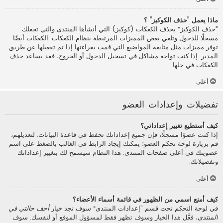
ماذا يعمل ”حذف الكوكيز“ ؟
”حذف الكوكيز“ يحذف الكعكات (كوكيز) التي أنشأها المنتدى والتي تجعلك
مسجلًا للدخول وتلغي بعض المميزات المرتبطة بنظام الكعكات. الكعكات أيضًا
توفر مميزات مثل متابعة المواضيع التي قمت بقراءتها إذا تم تفعيلها عن طريق
المدير. إذا كنت تواجه مشاكل في تسجيل الدخول أو الخروج، فقد يساعد حذف
الكعكات في حلها.
أعلى
تفضيلات وإعدادات العضو
كيف أستطيع تغيير إعداداتي؟
إذا كنت عضوًا مسجلًا، فإن جميع إعداداتك تحفظ في قاعدة البيانات. لتعديلهم،
قم بزيارة لوحة تحكم العضو؛ يمكنك إيجاد الرابط في الغالب بالضغط على اسم
عضويتك في أعلى صفحات المنتدى. هذا النظام سيسمح لك بتغيير إعداداتك
وتفضيلاتك.
أعلى
كيف أمنع اسمي من الظهور في قائمة أسماء الأعضاء؟
في لوحة التحكم تحت قسم ”إعدادات المنتدى“ سوف تجد خيار
أخف حالتي في
المنتدى
، فعَّل هذا الخيار وسوف تظهر فقط لمسؤول الموقع أو لنفسك. سوف