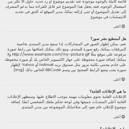
قائمة كاملة بالوجوه موجودة عند تقديم موضوع أو رد جديد، حاول ألاّ تكثر من
استعمال الوجوه، فقد يجعل هذا الموضوع غير قابل للقراءة مما يدعو المشرف
إلى تعديل الموضوع أو حتى إزالته تمامًا، مدير الموقع له الحق في تحديد
الابتسامات في موضوع.
أعلى
هل أستطيع نشر صور؟
نعم، يمكن إظهار الصور في المشاركات، إذا سمح مدير المنتدى بخاصية
المرفقات يمكنك رفع صورة للمنتدى. ومع ذلك يمكنك إضافتها من رابط صورة
مرفوعة على موقع مثلًا http://www.example.com/my-picture.gif ولا
يمكنك إضافة صورة محفوظة على جهاز الكمبيوتر الخاص بك أو صورة محفوظة
على خادم محمي بكلمة مرور مثل صندوق بريد hotmail أو Yahoo. لإظهار
صورة يجب وضع الرابط الصحيح بين وسم BBCode الخاص بذلك [img].
أعلى
ما هي الإعلانات العامة؟
الإعلانات العامة تحوي معلومات مهمة يتوجب الاطلاع عليها. وستظهر الإعلانات
العامة أعلى المنتديات جميعها وفي لوحة تحكم ملفك الشخصي أيضًا. إضافة
موضوع كإعلان عام يعود إلى صلاحياتك الموضوعة من مدير المنتدى.
أعلى
ما هي الإعلانات؟