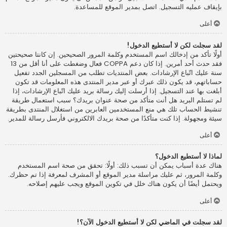
بإيقاف عمليه التسجيل. اتصل بمدير الموقع للمساعدة.
أعلى
لقد سجلت لكن لا أستطيع الدخول!
أولًا تأكد من إدخالك اسم المستخدم وكلمة المرور الصحيحين. إن كانتا صحيحتين
فقد حدث أحد أمرين. إذا كان دعم COPPA فعال وضغطت على أنا أقل من 13
سنة عليك اتّباع الإرشادات. بعض المنتديات تطلب من المسجلين الجدد تفعيل
حساباتهم، قد يكون ذلك عبرك أو عبر مدير المنتدى هذه المعلومات قد تكون
أبلغت بها عند التسجيل. إذا أرسلت إليك رسالة بريد عليك اتّباع الإرشادات، إذا
لم تستلم البريد هل أنت متأكد من صحة عنوان بريدك؟ سبب استعمال طريقة
تنشيط الحساب تلك هي منع المستخدمين العابرين من استغلال المنتدى بطريقة
سيئة ومجهولة. إذا كنت متأكدًا من صحة بريدك الالكتروني فأرسل رسالة للمدير.
أعلى
لماذا لا أستطيع الدخول؟
هناك عدة أسباب يمكن أن تسبب ذلك: أولًا: تحقق من صحة اسم المستخدم
وكلمة المرور، ثم عليك مراسلة مدير الموقع أو المشرف لمعرفة إذا تم حظرك.
ويحتمل أيضًا أن يكون هناك خلل في تكوين الموقع ويجب عليهم إصلاحه.
أعلى
لقد سجلت في الماضي لكن لا أستطيع الدخول الآن؟!