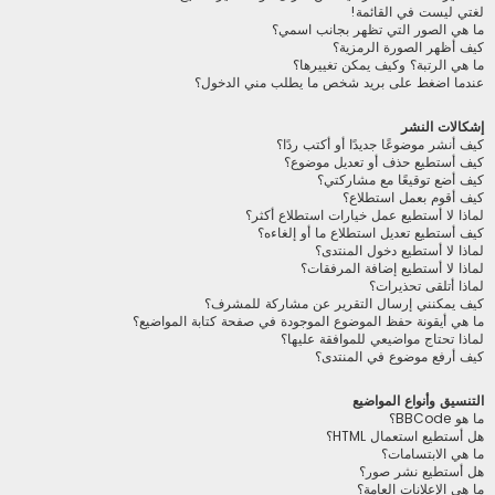
لغتي ليست في القائمة!
ما هي الصور التي تظهر بجانب اسمي؟
كيف أظهر الصورة الرمزية؟
ما هي الرتبة؟ وكيف يمكن تغييرها؟
عندما اضغط على بريد شخص ما يطلب مني الدخول؟
إشكالات النشر
كيف أنشر موضوعًا جديدًا أو أكتب ردًا؟
كيف أستطيع حذف أو تعديل موضوع؟
كيف أضع توقيعًا مع مشاركتي؟
كيف أقوم بعمل استطلاع؟
لماذا لا أستطيع عمل خيارات استطلاع أكثر؟
كيف أستطيع تعديل استطلاع ما أو إلغاءه؟
لماذا لا أستطيع دخول المنتدى؟
لماذا لا أستطيع إضافة المرفقات؟
لماذا أتلقى تحذيرات؟
كيف يمكنني إرسال التقرير عن مشاركة للمشرف؟
ما هي أيقونة حفظ الموضوع الموجودة في صفحة كتابة المواضيع؟
لماذا تحتاج مواضيعي للموافقة عليها؟
كيف أرفع موضوع في المنتدى؟
التنسيق وأنواع المواضيع
ما هو BBCode؟
هل أستطيع استعمال HTML؟
ما هي الابتسامات؟
هل أستطيع نشر صور؟
ما هي الإعلانات العامة؟