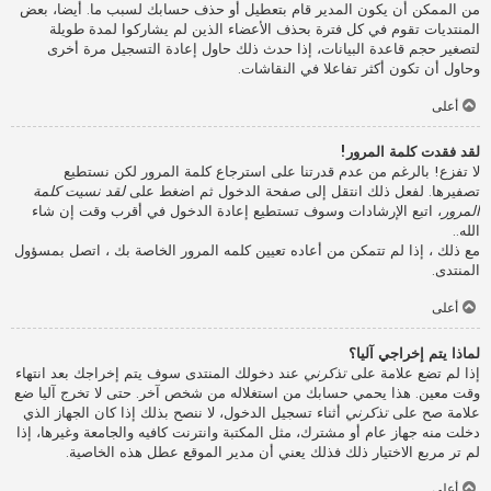
من الممكن أن يكون المدير قام بتعطيل أو حذف حسابك لسبب ما. أيضا، بعض
المنتديات تقوم في كل فترة بحذف الأعضاء الذين لم يشاركوا لمدة طويلة
لتصغير حجم قاعدة البيانات، إذا حدث ذلك حاول إعادة التسجيل مرة أخرى
وحاول أن تكون أكثر تفاعلا في النقاشات.
أعلى
لقد فقدت كلمة المرور!
لا تفزع! بالرغم من عدم قدرتنا على استرجاع كلمة المرور لكن نستطيع
تصفيرها. لفعل ذلك انتقل إلى صفحة الدخول ثم اضغط على
لقد نسيت كلمة
المرور
، اتبع الإرشادات وسوف تستطيع إعادة الدخول في أقرب وقت إن شاء
الله..
مع ذلك ، إذا لم تتمكن من أعاده تعيين كلمه المرور الخاصة بك ، اتصل بمسؤول
المنتدى.
أعلى
لماذا يتم إخراجي آليا؟
إذا لم تضع علامة على
تذكرني
عند دخولك المنتدى سوف يتم إخراجك بعد انتهاء
وقت معين. هذا يحمي حسابك من استغلاله من شخص آخر. حتى لا تخرج آليا ضع
علامة صح على
تذكرني
أثناء تسجيل الدخول، لا ننصح بذلك إذا كان الجهاز الذي
دخلت منه جهاز عام أو مشترك، مثل المكتبة وانترنت كافيه والجامعة وغيرها، إذا
لم تر مربع الاختيار ذلك فذلك يعني أن مدير الموقع عطل هذه الخاصية.
أعلى