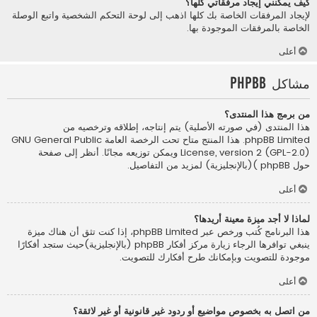
كيف يمكنني إيجاد مرفقاتي كلها؟
لإيجاد المرفقات الخاصة بك كلها اذهب إلى لوحة التحكم الشخصية واتبع الوصلة
الخاصة بالمرفقات الموجودة بها.
أعلى
مشاكل phpBB
من برمج هذا المنتدى؟
هذا المنتدى (في صورته الأصلية) يتم إنتاجه، إطلاقه وترخصيه من
phpBB Limited
. هذا المنتج متاح تحت الرخصة العامة GNU General Public
License, version 2 (GPL-2.0) ويمكن توزيعه مجانًا. أنظر إلى صفحة
حول phpBB )(بالإنجليزية)
لمزيد من التفاصيل.
أعلى
لماذا لا أجد ميزة معينة أريدها؟
هذا البرنامج كُتب ورخص عبر phpBB Limited، إذا كنت تثق أن هناك ميزة
ينبغي توافرها الرجاء زيارة
مركز أفكار phpBB (بالإنجليزية)
حيث ستجد أفكارًا
موجودة للتصويت وبإمكانك طرح أفكارك للتصويت.
أعلى
من اتصل به بخصوص مواضيع أو ردود غير قانونية أو غير لائقة؟