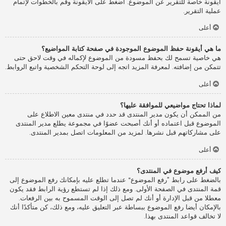
أيقونة خاصة للتقرير عن الموضوع. اضغط على الأيقونة وقم بالخطوات لإتمام
عملية التقرير.
أعلى
ما هي أيقونة حفظ الموضوع الموجودة في صفحة كتابة المواضيع؟
هي خاصية تسمح لك بحفظ مسودة من الموضوع لإكماله في وقت لاحق حتى
تتمكن من إضافته. لمعرفة المزيد اتجه إلى لوحة التحكم الشخصية واتبع الروابط.
أعلى
لماذا تحتاج مواضيعي للموافقة عليها؟
من الممكن أن يكون مدير المنتدى قد حدد في منتدى معين الاطلاع على
الموضوع قبل اعتماده أو أنك أصبحت عضوًا في مجموعة يطلع مدير المنتدى
على مشاركاتهم قبل نشرها. لمزيد من المعلومات اتصل بمدير المنتدى.
أعلى
كيف أرفع موضوع في المنتدى؟
بالضغط على رابط ”رفع الموضوع“ عندما تطلع عليه بإمكانك رفع الموضوع إلى
قمة المنتدى في الصفحة الأولى. ومع ذلك إذا لم تستطع رؤية الرابط فقد يكون
معطلا من قبل الإدارة أو أنك لم تصل إلى الوقت المسموح به بين الرفعات.
بالإمكان أيضا رفع الموضوع ببساطة عبر التعليق عليه، ومع ذلك، كن متأكدًا أنك
لا تخالف قواعد المنتدى بهذا.