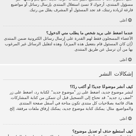
مسؤول المنتدى، أرجوك لا تسئ استغلال المنتدى بإرسال رسائل أو مواضيع
فارغة لزيادة رتبتك، قد تجد المسئول أو المشرف يقلل من رتبك.
أعلى
عندما اضغط على بريد شخص ما يطلب مني الدخول؟
الأعضاء المسجلون فقط لهم القدرة على إرسال رسائل الكترونية ضمن المنتدى
(إن كان المسئول قام بتفعيل هذه الميزة). وهذه لتقليل الرسائل غير المرغوب
بها من أن ترسل عن طريق المنتدى.
أعلى
إشكالات النشر
كيف أنشر موضوعًا جديدًا أو أكتب ردًا؟
لنشر موضوع جديد، اضغط على زر "موضوع جديد". لكتابة رد، اضغط على زر
"أضف رد جديد". قد تحتاج إلى التسجيل قبل أن تتمكن من كتابة المشاركات.
هناك قائمة بصلاحيات كل منتدى تكون متاحة في أسفل صفحة المنتدى
والمواضيع. مثال: يمكنك كتابة موضوع جديد، يمكنك إرفاق ملفات مرفقة، إلخ.
أعلى
كيف أستطيع حذف أو تعديل موضوع؟