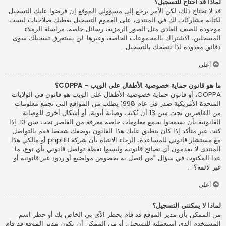
لماذا قد أحتاج للتسجيل؟
قد لا تحتاج ذلك، لكن الأمر يرجع إلى مسؤولي الموقع إن فرضوا عليك التسجيل
لكتابة مشاركات لك في المنتدى، على العموم التسجيل يعطيك صلاحيات ليست
موجودة للضيف العادي مثل الصور الرمزية، رسائل خاصة، مراسلة الزملاء
المسجلين، الاشتراك بالمجموعات الخاصة، وغيرها. لن يستغرق تسجيلك سوى
دقائق معدودة لذا ننصحك بالتسجيل.
أعلى
ما هو قانون حماية خصوصية الأطفال على الويب - COPPA؟
COPPA، أو قانون حماية خصوصية الأطفال على الويب هو قانون في الولايات
المتحدة الأمريكية صدر في عام 1998 يطلب من المواقع التي تجمع معلومات
من القاصرين تحت سن 13 أن تُكتَب وصاية أبوية، أو أشكال أخرى للوصاية
القانونية بأن يسمحوا بجمع معلومات خاصة معرفة من القاصر تحت سن 13. إذا
كنت غير متأكد إذا كان ينطبق عليك هذا القانون بوصفك شخصا فقم بالتواصل
مع مستشار قانوني للمساعدة، الرجاء الانتباه بأن شركة phpBB أو مالكي هذا
المنتدى لا يقدمون أي نصائح قانونية وليسوا نقطة تواصل قانوني بأي نوع، ما
عدا المكتوب في سؤال ”من اتصل به بخصوص مواضيع أو ردود غير قانونية أو
غير لائقة؟“ .
أعلى
لماذا لا يمكنني التسجيل؟
من الممكن بأن مدير الموقع قد قام بحظر الآي بي الخاص بك أو حظر اسم
المستخدم الذي استعملته للتسجيل. أو من الممكن أن يكون مدير الموقع قد قام