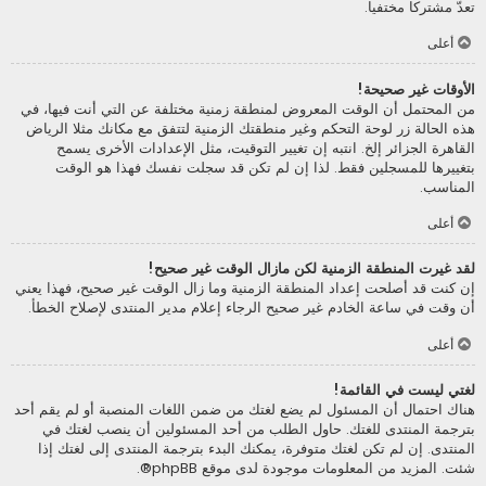
تعدّ مشتركا مختفيا.
أعلى
الأوقات غير صحيحة!
من المحتمل أن الوقت المعروض لمنطقة زمنية مختلفة عن التي أنت فيها، في
هذه الحالة زر لوحة التحكم وغير منطقتك الزمنية لتتفق مع مكانك مثلا الرياض
القاهرة الجزائر إلخ. انتبه إن تغيير التوقيت، مثل الإعدادات الأخرى يسمح
بتغييرها للمسجلين فقط. لذا إن لم تكن قد سجلت نفسك فهذا هو الوقت
المناسب.
أعلى
لقد غيرت المنطقة الزمنية لكن مازال الوقت غير صحيح!
إن كنت قد أصلحت إعداد المنطقة الزمنية وما زال الوقت غير صحيح، فهذا يعني
أن وقت في ساعة الخادم غير صحيح الرجاء إعلام مدير المنتدى لإصلاح الخطأ.
أعلى
لغتي ليست في القائمة!
هناك احتمال أن المسئول لم يضع لغتك من ضمن اللغات المنصبة أو لم يقم أحد
بترجمة المنتدى للغتك. حاول الطلب من أحد المسئولين أن ينصب لغتك في
المنتدى. إن لم تكن لغتك متوفرة، يمكنك البدء بترجمة المنتدى إلى لغتك إذا
شئت. المزيد من المعلومات موجودة لدى موقع
phpBB
®.