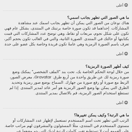
أعلى
ما هي الصور التي تظهر بجانب اسمي؟
هناك نوعان من الصور التي يمكن أن تظهر بجانب اسمك عند مشاهدة
المشاركات. إحداهما قد تكون صورة خاصة برتبتك في المنتدى، بشكل عام فهي
تكون على شكل نجوم، مربعات أو نقاط، وهي توضح عدد المشاركات التي قمت
بكتابتها أو حالتك في المنتدى. الصورة الثانية، والتي في الغالب تكون بحجم أكبر،
تعرف باسم الصورة الرمزية وهي عامةً تكون فريدة وخاصة بكل عضو على حدة.
أعلى
كيف أظهر الصورة الرمزية؟
من خلال لوحة التحكم الخاصة بك، تحت بند "الملف الشخصي" يمكنك وضع
صورة رمزية لك عن طريق واحدة من أربع طرق: Gravatar، معرض الصور،
الربط مع صورة أو رفع صورة من جهازك. السماح بوضع صور رمزية وتحديد
الطرق التي يمكن بها وضع الصور الرمزية هو أمر عائد لمدير المنتدى. إذا لم
تستطع استخدام الصور الرمزية، قم بالاتصال بمدير المنتدى.
أعلى
ما هي الرتبة؟ وكيف يمكن تغييرها؟
الرتب التي تظهر تحت اسم المستخدم تستعمل لإظهار عدد المشاركات أو
مستوى المستخدم في المنتدى، مثلًا المسئولون والمشرفون لهم مراتب خاصة.
على العموم أنت لا تستطيع تغيير كلمات الرتبة لديك التي يتم وضعها عبر