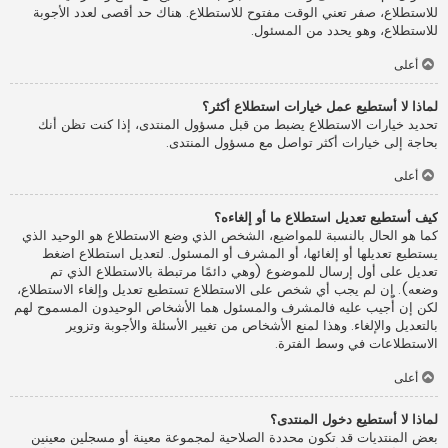
للاستطلاع، صفر تعني الوقت مفتوح للاستطلاع. هناك حد أقصى لعدد الأجوبة
للاستطلاع، وهو يحدد من المسئول.
أعلى
لماذا لا أستطيع عمل خيارات استطلاع أكثر؟
تحديد خيارات الاستطلاع يضبط من قبل مسؤول المنتدى، إذا كنت تظن أنك
بحاجة إلى خيارات أكثر تواصل مع مسؤول المنتدى.
أعلى
كيف أستطيع تعديل استطلاع ما أو إلغاءه؟
كما هو الحال بالنسبة للمواضيع، الشخص الذي وضع الاستطلاع هو الوحيد الذي
يستطيع تعديلها أو إلغائها، أو المشرف أو المسئول. لتعديل استطلاع اضغط
تعديل على أول إرسال للموضوع (وهي دائمًا مرتبطة بالاستطلاع الذي تم
وضعه). إن لم يجب أي شخص على الاستطلاع تستطيع تعديل وإلغاء الاستطلاع،
لكن إن أُجيب عليه فالمشرف والمسئول هما الأشخاص الوحيدون المسموح لهم
بالتعديل والإلغاء. وهذا لمنع الأشخاص من تغيير الأسئلة والأجوبة وتزوير
الاستطلاعات في وسط الفترة.
أعلى
لماذا لا أستطيع دخول المنتدى؟
بعض المنتديات قد تكون محددة الصلاحية لمجموعة معينة أو مسجلين معينين