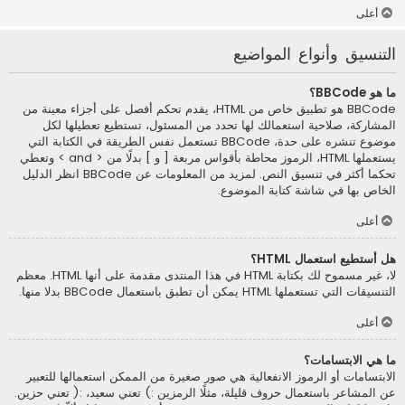
أعلى
التنسيق وأنواع المواضيع
ما هو BBCode؟
BBCode هو تطبيق خاص من HTML، يقدم تحكم أفصل على أجزاء معينة من
المشاركة، صلاحية استعمالك لها تحدد من المسئول، تستطيع تعطيلها لكل
موضوع تنشره على حدة، BBCode تستعمل نفس الطريقة في الكتابة التي
يستعملها HTML، الرموز محاطة بأقواس مربعة [ و ] بدلًا من < and > وتعطي
تحكما أكثر في تنسيق النص. لمزيد من المعلومات عن BBCode انظر الدليل
الخاص بها في شاشة كتابة الموضوع.
أعلى
هل أستطيع استعمال HTML؟
لا، غير مسموح لك بكتابة HTML في هذا المنتدى مقدمة على أنها HTML. معظم
التنسيقات التي تستعملها HTML يمكن أن تطبق باستعمال BBCode بدلا منها.
أعلى
ما هي الابتسامات؟
الابتسامات أو الرموز الانفعالية هي صور صغيرة من الممكن استعمالها للتعبير
عن المشاعر باستعمال حروف قليلة، مثلًا الرمزين :) تعني سعيد، :( تعني حزين.