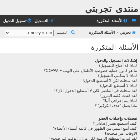
منتدى تجربتي
الأسئلة المتكررة
التسجيل
تسجيل الدخول
ب
تجربتي
الأسئلة المتكررة
التصميم :
ح
الأسئلة المتكررة
ث
إشكالات التسجيل والدخول
لماذا قد أحتاج للتسجيل؟
ما هو قانون حماية خصوصية الأطفال على الويب - COPPA؟
لماذا لا يمكنني التسجيل؟
لقد سجلت لكن لا أستطيع الدخول!
لماذا لا أستطيع الدخول؟
لقد سجلت في الماضي لكن لا أستطيع الدخول الآن؟!
لقد فقدت كلمة المرور!
لماذا يتم إخراجي آليا؟
ماذا يعمل ”حذف الكوكيز“ ؟
تفضيلات وإعدادات العضو
كيف أستطيع تغيير إعداداتي؟
كيف أمنع اسمي من الظهور في قائمة أسماء الأعضاء؟
الأوقات غير صحيحة!
لقد غيرت المنطقة الزمنية لكن مازال الوقت غير صحيح!