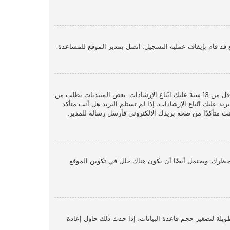
قد قام بإيقاف عمليه التسجيل. اتصل بمدير الموقع للمساعدة.
أولًا تأكد من إدخالك اسم المستخدم وكلمة المرور الصحيحين. إن كانتا صحيحتين فقد حدث أحد أمرين. إذا كان دعم COPPA فعال وضغطت على أنا أقل من 13 سنة عليك اتّباع الإرشادات. بعض المنتديات تطلب من
 عليك اتّباع الإرشادات، إذا لم تستلم البريد هل أنت متأكد
متأكدًا من صحة بريدك الالكتروني فأرسل رسالة للمدير.
حظرك. ويحتمل أيضًا أن يكون هناك خلل في تكوين الموقع
لة لتصغير حجم قاعدة البيانات، إذا حدث ذلك حاول إعادة