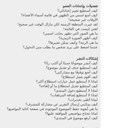
تفضيلات وإعدادات العضو
كيف أستطيع تغيير إعداداتي؟
كيف أمنع اسمي من الظهور في قائمة أسماء الأعضاء؟
الأوقات غير صحيحة!
لقد غيرت المنطقة الزمنية لكن مازال الوقت غير صحيح!
لغتي ليست في القائمة!
ما هي الصور التي تظهر بجانب اسمي؟
كيف أظهر الصورة الرمزية؟
ما هي الرتبة؟ وكيف يمكن تغييرها؟
عندما اضغط على بريد شخص ما يطلب مني الدخول؟
إشكالات النشر
كيف أنشر موضوعًا جديدًا أو أكتب ردًا؟
كيف أستطيع حذف أو تعديل موضوع؟
كيف أضع توقيعًا مع مشاركتي؟
كيف أقوم بعمل استطلاع؟
لماذا لا أستطيع عمل خيارات استطلاع أكثر؟
كيف أستطيع تعديل استطلاع ما أو إلغاءه؟
لماذا لا أستطيع دخول المنتدى؟
لماذا لا أستطيع إضافة المرفقات؟
لماذا أتلقى تحذيرات؟
كيف يمكنني إرسال التقرير عن مشاركة للمشرف؟
ما هي أيقونة حفظ الموضوع الموجودة في صفحة كتابة المواضيع؟
لماذا تحتاج مواضيعي للموافقة عليها؟
كيف أرفع موضوع في المنتدى؟