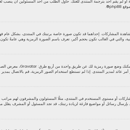
و لم يقم أحد بترجمة المنتدى للغتك. حاول الطلب من أحد المسئولين أن ينصب لغت
موقع
phpBB
®.
اهدة المشاركات. إحداهما قد تكون صورة خاصة برتبتك في المنتدى، بشكل عام ف
ثانية، والتي في الغالب تكون بحجم أكبر، تعرف باسم الصورة الرمزية وهي عامةً تك
من خلال لوحة التحكم الخاصة بك، ت
ر عائد لمدير المنتدى. إذا لم تستطع استخدام الصور الرمزية، قم بالاتصال بمدير ا
كات أو مستوى المستخدم في المنتدى، مثلًا المسئولون والمشرفون لهم مراتب خاصة
بإرسال رسائل أو مواضيع فارغة لزيادة رتبتك، قد تجد المسئول أو المشرف يقلل من