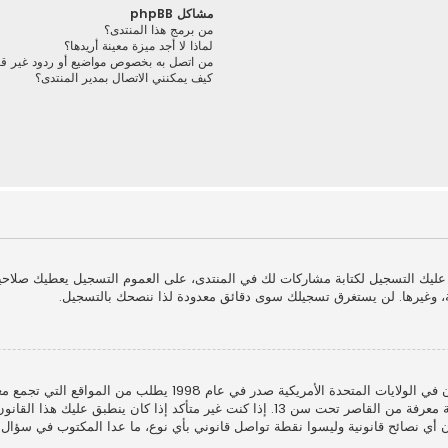
مشاكل phpBB
من برمج هذا المنتدى؟
لماذا لا أجد ميزة معينة أريدها؟
من اتصل به بخصوص مواضيع أو ردود غير قانو
كيف يمكنني الاتصال بمدير المنتدى؟
ا عليك التسجيل لكتابة مشاركات لك في المنتدى، على العموم التسجيل يعطيك صلاح
، وغيرها. لن يستغرق تسجيلك سوى دقائق معدودة لذا ننصحك بالتسجيل.
أشكال أخرى للوصاية القانونية بأن يسمحوا بجمع معلومات خاصة معرفة من القاصر تحت سن 13
الكي هذا المنتدى لا يقدمون أي نصائح قانونية وليسوا نقطة تواصل قانوني بأي نوع، ما عدا المكت