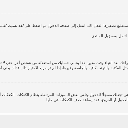
 نستطيع تصفيرها. لفعل ذلك انتقل إلى صفحة الدخول ثم اضغط على
لقد نسيت كلمة 
، اتصل بمسؤول المنتدى.
جك بعد انتهاء وقت معين. هذا يحمي حسابك من استغلاله من شخص آخر. حتى لا ت
ل المكتبة وانترنت كافيه والجامعة وغيرها، إذا لم تر مربع الاختيار ذلك فذلك يعني 
ي تجعلك مسجلًا للدخول وتلغي بعض المميزات المرتبطة بنظام الكعكات. الكعكات أيض
لدخول أو الخروج، فقد يساعد حذف الكعكات في حلها.