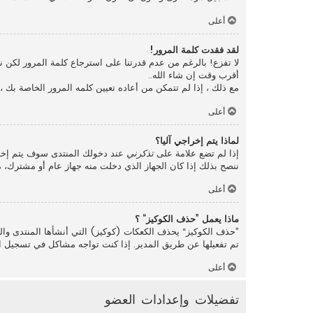
أعلى
لقد فقدت كلمة المرور!
لا تفزع! بالرغم من عدم قدرتنا على استرجاع كلمة المرور لكن
أقرب وقت إن شاء الله..
مع ذلك ، إذا لم تتمكن من أعاده تعيين كلمه المرور الخاصة بك 
أعلى
لماذا يتم إخراجي آليا؟
إذا لم تضع علامة على
تذكرني
عند دخولك المنتدى سوف يتم إخرا
ننصح بذلك إذا كان الجهاز الذي دخلت منه جهاز عام أو مشترك، مث
أعلى
ماذا يعمل ”حذف الكوكيز“ ؟
”حذف الكوكيز“ يحذف الكعكات (كوكيز) التي أنشأها المنتدى والت
تم تفعيلها عن طريق المدير. إذا كنت تواجه مشاكل في تسجيل ا
أعلى
تفضيلات وإعدادات العضو