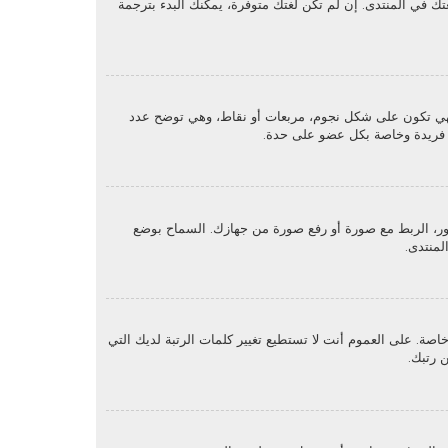
ك في المنتدى. إن لم تكن لغتك متوفرة، يمكنك البدء بترجمة
هي تكون على شكل نجوم، مربعات أو نقاط، وهي توضح عدد
ون فريدة وخاصة بكل عضو على حدة.
حت بند "الملف الشخصي" يمكنك وضع صورة رمزية لك عن طريق واحدة من أربع طرق: Gravatar، معرض الصور، الربط مع صورة أو رفع صورة من جهازك. السماح بوضع
لمنتدى.
. على العموم أنت لا تستطيع تغيير كلمات الرتبة لديك التي
 رتبك.