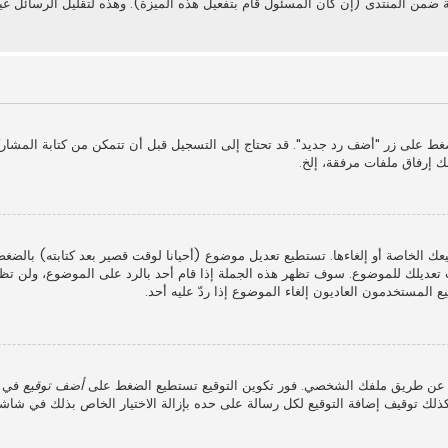
 ضمن المنتدى (إن كان المسئول قام بتفعيل هذه الميزة). وهذه لتقليل الرسائل غ
غط على زر "أضف رد جديد". قد تحتاج إلى التسجيل قبل أن تتمكن من كتابة المشار
ك إرفاق ملفات مرفقة، إلخ.
عك الخاصة أو إلغاءها. تستطيع تعديل موضوع (أحيانا لوقت قصير بعد كتابته) بالضغ
عديلك للموضوع. سوف تظهر هذه الجملة إذا قام أحد بالرد على الموضوع، ولن تظه
 المستخدمون العاديون إلغاء الموضوع إذا ردّ عليه أحد.
ذلك عن طريق ملفك الشخصي. فور تكوين التوقيع تستطيع الضغط على
أضف توقيع
في ش
لك توقيف إضافة التوقيع لكل رسالة على حده بإزالة الاختيار الخاص بذلك في شاش