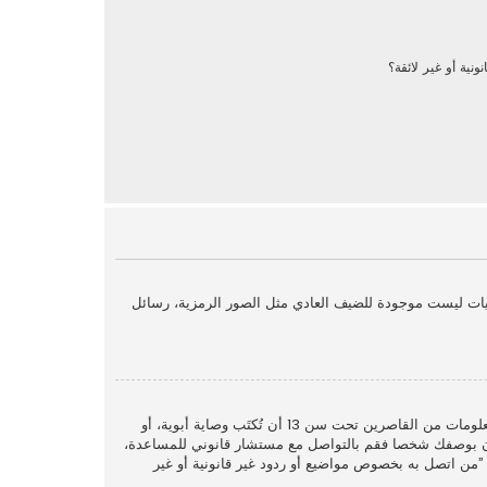
نية أو غير لائقة؟
يات ليست موجودة للضيف العادي مثل الصور الرمزية، رسائل
COPPA، أو قانون حماية خصوصية الأطفال على الويب هو قانون في الولايات المتحدة الأمريكية صدر في عام 1998 يطلب من المواقع التي تجمع معلومات من القاصرين تحت سن 13 أن تُكتَب وصاية أبوية، أو
. إذا كنت غير متأكد إذا كان ينطبق عليك هذا القانون بوصفك شخصا فقم بالتواصل مع مستشار قانوني للمساعدة،
وب في سؤال ”من اتصل به بخصوص مواضيع أو ردود غير قانونية أو غير