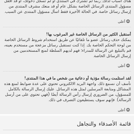
هناك أسباب لذلك; ربما لم تشترك في المنتدى أو لم تسجل دخولك، أو قد أقفل
مسؤول المنتدى الرسائل الخاصة بشكل عام أو قد منعك مشرف المنتدى من
إرسال رسائل خاصة. في الحالة الأخيرة فقط اسأل مسؤول المنتدى عن السبب.
أعلى
أستقبل الكثير من الرسائل الخاصة غير المرغوب بها!
يمكنك حذف رسائل عضو ما تلقائيًا عن طريق استخدام شروط الرسائل الخاصة
من لوحة التحكم الخاصة بك. إذا كنت تستقبل رسائل مزعجة من مستخدم بعينه،
قم بالتبليغ عن الرسالة للمدراء؛ فهم لديهم السلطة لمنع المستخدمين من
إرسال الرسائل الخاصة.
أعلى
لقد استلمت رسالة مؤذية أو دعائية من شخص ما في هذا المنتدى!
نأسف أن نسمع ذلك. واجهة البريد الالكتروني تحتوي على عدة ضوابط لمنع هذه
المشاكل ومتابعة المرسلين لمثل هذه الرسائل. عليك إرسال الرسالة بالكامل
للمسؤول، من الضروري إرسال رأس الرسالة أيضًا (فهي تحتوي على من أرسل
الرسالة). فإنهم سوف يستطيعون التصرف في ذلك.
أعلى
قائمة الأصدقاء والتجاهل