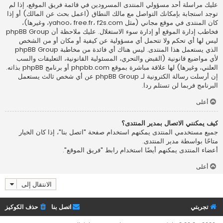
عليك مراسلة أحد مسؤولي المنتدى المسرودين في قائمة فريق الموقع، إذا لم
توجد استجابة بإمكانك التواصل مع مالك النطاق (اعمل
بحث عن المالك
) أو إذا
كان المنتدى في موقع مجاني (مثل yahoo، free.fr، f2s.com، وغيرها)،
فخاطب إدارة الموقع أو إدارة سوء الاستغلال. عليك ملاحظة أن phpBB Group
ليس لها أي تحكم ولا تتحمل أي مسؤولية عن كيفية أو مكان أو من الشخص
الذي يستعمل هذا المنتدى. ليس هناك أي فائدة من مخاطبة phpBB Group
لأي مواضيع قانونية (القبض والتحري، المسئولية القانونية، التعليقات والسب
العلني، وغيرها) لها علاقة مباشرة بموقع phpbb.com أو برنامج phpBB بذاته.
إن أرسلت رسالة الكترونية لـ phpBB Group عن أي شخص ثالث يستعمل
البرنامج فربما لن تستلم ردا.
أعلى
كيف يمكنني الاتصال بمدير المنتدى؟
جميع مستخدمي المنتدى يمكنهم استخدام صفحة "اتصل بنا"، إذا كان الخيار
متاحًا بواسطة مدير المنتدى.
أعضاء المنتدى يمكنهم أيضًا استخدام رابط "فريق الموقع".
أعلى
الانتقال إلى
تجربتي
اتصل بنا
حذف الكوكيز