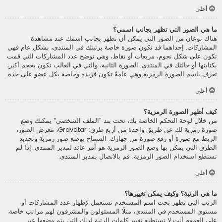
أعلى
ما هي الصور التي تظهر بجانب اسمي؟
هناك نوعان من الصور التي يمكن أن تظهر بجانب اسمك عند مشاهدة
المشاركات. إحداهما قد تكون صورة خاصة برتبتك في المنتدى، بشكل عام فهي
تكون على شكل نجوم، مربعات أو نقاط، وهي توضح عدد المشاركات التي قمت
بكتابتها أو حالتك في المنتدى. الصورة الثانية، والتي في الغالب تكون بحجم أكبر،
تعرف باسم الصورة الرمزية وهي عامةً تكون فريدة وخاصة بكل عضو على حدة.
أعلى
كيف أظهر الصورة الرمزية؟
من خلال لوحة التحكم الخاصة بك، تحت بند "الملف الشخصي" يمكنك وضع
صورة رمزية لك عن طريق واحدة من أربع طرق: Gravatar، معرض الصور،
الربط مع صورة أو رفع صورة من جهازك. السماح بوضع صور رمزية وتحديد
الطرق التي يمكن بها وضع الصور الرمزية هو أمر عائد لمدير المنتدى. إذا لم
تستطع استخدام الصور الرمزية، قم بالاتصال بمدير المنتدى.
أعلى
ما هي الرتبة؟ وكيف يمكن تغييرها؟
الرتب التي تظهر تحت اسم المستخدم تستعمل لإظهار عدد المشاركات أو
مستوى المستخدم في المنتدى، مثلًا المسئولون والمشرفون لهم مراتب خاصة.
على العموم أنت لا تستطيع تغيير كلمات الرتبة لديك التي يتم وضعها عبر