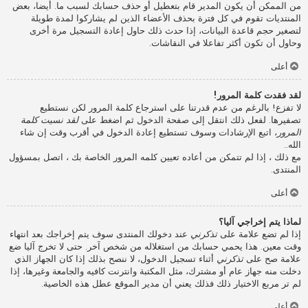
من الممكن أن يكون المدير قام بتعطيل أو حذف حسابك لسبب ما. أيضا، بعض
المنتديات تقوم في كل فترة بحذف الأعضاء الذين لم يشاركوا لمدة طويلة
لتصغير حجم قاعدة البيانات، إذا حدث ذلك حاول إعادة التسجيل مرة أخرى
وحاول أن تكون أكثر تفاعلا في النقاشات.
أعلى
لقد فقدت كلمة المرور!
لا تفزع! بالرغم من عدم قدرتنا على استرجاع كلمة المرور لكن نستطيع
تصفيرها. لفعل ذلك انتقل إلى صفحة الدخول ثم اضغط على
لقد نسيت كلمة
المرور
، اتبع الإرشادات وسوف تستطيع إعادة الدخول في أقرب وقت إن شاء
الله..
مع ذلك ، إذا لم تتمكن من أعاده تعيين كلمه المرور الخاصة بك ، اتصل بمسؤول
المنتدى.
أعلى
لماذا يتم إخراجي آليا؟
إذا لم تضع علامة على
تذكرني
عند دخولك المنتدى سوف يتم إخراجك بعد انتهاء
وقت معين. هذا يحمي حسابك من استغلاله من شخص آخر. حتى لا تخرج آليا ضع
علامة صح على
تذكرني
أثناء تسجيل الدخول، لا ننصح بذلك إذا كان الجهاز الذي
دخلت منه جهاز عام أو مشترك، مثل المكتبة وانترنت كافيه والجامعة وغيرها، إذا
لم تر مربع الاختيار ذلك فذلك يعني أن مدير الموقع عطل هذه الخاصية.
أعلى