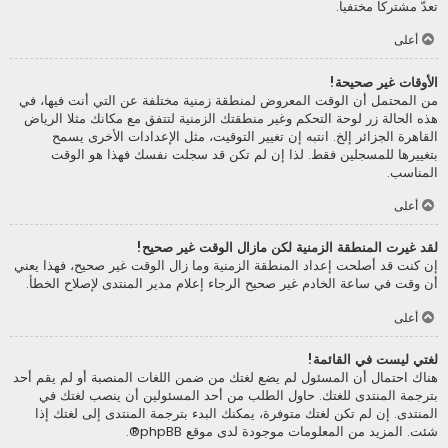
تعدّ مشتركا مختفيا.
أعلى
الأوقات غير صحيحة!
من المحتمل أن الوقت المعروض لمنطقة زمنية مختلفة عن التي أنت فيها، في
هذه الحالة زر لوحة التحكم وغير منطقتك الزمنية لتتفق مع مكانك مثلا الرياض
القاهرة الجزائر إلخ. انتبه إن تغيير التوقيت، مثل الإعدادات الأخرى يسمح
بتغييرها للمسجلين فقط. لذا إن لم تكن قد سجلت نفسك فهذا هو الوقت
المناسب.
أعلى
لقد غيرت المنطقة الزمنية لكن مازال الوقت غير صحيح!
إن كنت قد أصلحت إعداد المنطقة الزمنية وما زال الوقت غير صحيح، فهذا يعني
أن وقت في ساعة الخادم غير صحيح الرجاء إعلام مدير المنتدى لإصلاح الخطأ.
أعلى
لغتي ليست في القائمة!
هناك احتمال أن المسئول لم يضع لغتك من ضمن اللغات المنصبة أو لم يقم أحد
بترجمة المنتدى للغتك. حاول الطلب من أحد المسئولين أن ينصب لغتك في
المنتدى. إن لم تكن لغتك متوفرة، يمكنك البدء بترجمة المنتدى إلى لغتك إذا
شئت. المزيد من المعلومات موجودة لدى موقع
phpBB
®.