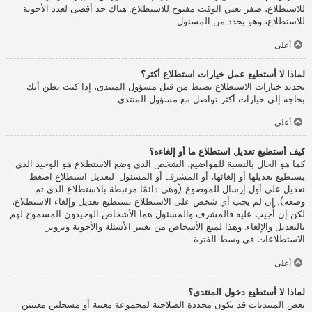
للاستطلاع، صفر تعني الوقت مفتوح للاستطلاع. هناك حد أقصى لعدد الأجوبة
للاستطلاع، وهو يحدد من المسئول.
أعلى
لماذا لا أستطيع عمل خيارات استطلاع أكثر؟
تحديد خيارات الاستطلاع يضبط من قبل مسؤول المنتدى، إذا كنت تظن أنك
بحاجة إلى خيارات أكثر تواصل مع مسؤول المنتدى.
أعلى
كيف أستطيع تعديل استطلاع ما أو إلغاءه؟
كما هو الحال بالنسبة للمواضيع، الشخص الذي وضع الاستطلاع هو الوحيد الذي
يستطيع تعديلها أو إلغائها، أو المشرف أو المسئول. لتعديل استطلاع اضغط
تعديل على أول إرسال للموضوع (وهي دائمًا مرتبطة بالاستطلاع الذي تم
وضعه). إن لم يجب أي شخص على الاستطلاع تستطيع تعديل وإلغاء الاستطلاع،
لكن إن أُجيب عليه فالمشرف والمسئول هما الأشخاص الوحيدون المسموح لهم
بالتعديل والإلغاء. وهذا لمنع الأشخاص من تغيير الأسئلة والأجوبة وتزوير
الاستطلاعات في وسط الفترة.
أعلى
لماذا لا أستطيع دخول المنتدى؟
بعض المنتديات قد تكون محددة الصلاحية لمجموعة معينة أو مسجلين معينين