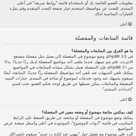
معلومات العضو الخاصة بك أو باستخدام قائمة "روابط سريعة" في أعلى
المنتدى. للبحث عن مواضيعك استخدم خيار صفحة البحث المتقدم وقم بملء
الخيارات المناسبة لذلك.
أعلى
قائمة المتابعات والمفضلة
ما هو الفرق بين المتابعات والمفضلة؟
في phpBB 3.0، وضع موضوع في المفضلة كان يعمل مثل مفضلة متصفح
الانترنت. فلم يتم تنبيهك عندما يتلقى أحد مواضيع المفضلة لديك ردًا جديدًا. بدءًا
من phpBB 3.1، فإن المفضلة تعمل بشكل مشابه للمتابعات في المواضيع.
يمكنك تلقي التنبيهات عند تلقي أحد مواضيعك المفضلة ردًّا جديدًا. المتابعة، أيضًا
سيقوم بتنبيهك عند وجود تحديثات لموضوع أو ساحة في المنتدى. خيارات التنبيه
للمفضلة والمتابعات يمكن ضبطها عن طريق لوحة تحكم العضو، تحت قسم
"إعدادات المنتدى".
أعلى
كيف يمكنني متابعة موضوع أو وضعه معين في المفضلة؟
يمكنك وضع موضوع في المفضلة أو متابعته عن طريق الضغط على الرابط
المناسب في قائمة "أدوات الموضوع"، الموجودة في أعلى وأسفل صفحة عرض
المواضيع.
الرد على موضوع مع تفعيل خيار "نبهني عند كتابة رد جديد" سيقوم باشتراكك