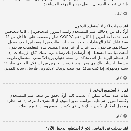
بإيقاف عمليه التسجيل. اتصل بمدير الموقع للمساعدة.
أعلى
لقد سجلت لكن لا أستطيع الدخول!
أولًا تأكد من إدخالك اسم المستخدم وكلمة المرور الصحيحين. إن كانتا صحيحتين
فقد حدث أحد أمرين. إذا كان دعم COPPA فعال وضغطت على أنا أقل من 13
سنة عليك اتّباع الإرشادات. بعض المنتديات تطلب من المسجلين الجدد تفعيل
حساباتهم، قد يكون ذلك عبرك أو عبر مدير المنتدى هذه المعلومات قد تكون
أبلغت بها عند التسجيل. إذا أرسلت إليك رسالة بريد عليك اتّباع الإرشادات، إذا
لم تستلم البريد هل أنت متأكد من صحة عنوان بريدك؟ سبب استعمال طريقة
تنشيط الحساب تلك هي منع المستخدمين العابرين من استغلال المنتدى بطريقة
سيئة ومجهولة. إذا كنت متأكدًا من صحة بريدك الالكتروني فأرسل رسالة للمدير.
أعلى
لماذا لا أستطيع الدخول؟
هناك عدة أسباب يمكن أن تسبب ذلك: أولًا: تحقق من صحة اسم المستخدم
وكلمة المرور، ثم عليك مراسلة مدير الموقع أو المشرف لمعرفة إذا تم حظرك.
ويحتمل أيضًا أن يكون هناك خلل في تكوين الموقع ويجب عليهم إصلاحه.
أعلى
لقد سجلت في الماضي لكن لا أستطيع الدخول الآن؟!