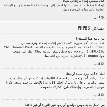
كيف يمكنني إيجاد مرفقاتي كلها؟
لإيجاد المرفقات الخاصة بك كلها اذهب إلى لوحة التحكم الشخصية واتبع الوصلة
الخاصة بالمرفقات الموجودة بها.
أعلى
مشاكل phpBB
من برمج هذا المنتدى؟
هذا المنتدى (في صورته الأصلية) يتم إنتاجه، إطلاقه وترخصيه من
phpBB Limited
. هذا المنتج متاح تحت الرخصة العامة GNU General Public
License, version 2 (GPL-2.0) ويمكن توزيعه مجانًا. أنظر إلى صفحة
حول phpBB )(بالإنجليزية)
لمزيد من التفاصيل.
أعلى
لماذا لا أجد ميزة معينة أريدها؟
هذا البرنامج كُتب ورخص عبر phpBB Limited، إذا كنت تثق أن هناك ميزة
ينبغي توافرها الرجاء زيارة
مركز أفكار phpBB (بالإنجليزية)
حيث ستجد أفكارًا
موجودة للتصويت وبإمكانك طرح أفكارك للتصويت.
أعلى
من اتصل به بخصوص مواضيع أو ردود غير قانونية أو غير لائقة؟