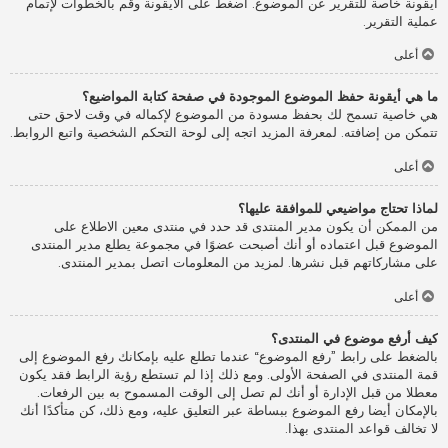
أيقونة خاصة للتقرير عن الموضوع. اضغط على الأيقونة وقم بالخطوات لإتمام
عملية التقرير.
أعلى
ما هي أيقونة حفظ الموضوع الموجودة في صفحة كتابة المواضيع؟
هي خاصية تسمح لك بحفظ مسودة من الموضوع لإكماله في وقت لاحق حتى
تتمكن من إضافته. لمعرفة المزيد اتجه إلى لوحة التحكم الشخصية واتبع الروابط.
أعلى
لماذا تحتاج مواضيعي للموافقة عليها؟
من الممكن أن يكون مدير المنتدى قد حدد في منتدى معين الاطلاع على
الموضوع قبل اعتماده أو أنك أصبحت عضوًا في مجموعة يطلع مدير المنتدى
على مشاركاتهم قبل نشرها. لمزيد من المعلومات اتصل بمدير المنتدى.
أعلى
كيف أرفع موضوع في المنتدى؟
بالضغط على رابط ”رفع الموضوع“ عندما تطلع عليه بإمكانك رفع الموضوع إلى
قمة المنتدى في الصفحة الأولى. ومع ذلك إذا لم تستطع رؤية الرابط فقد يكون
معطلا من قبل الإدارة أو أنك لم تصل إلى الوقت المسموح به بين الرفعات.
بالإمكان أيضا رفع الموضوع ببساطة عبر التعليق عليه، ومع ذلك، كن متأكدًا أنك
لا تخالف قواعد المنتدى بهذا.