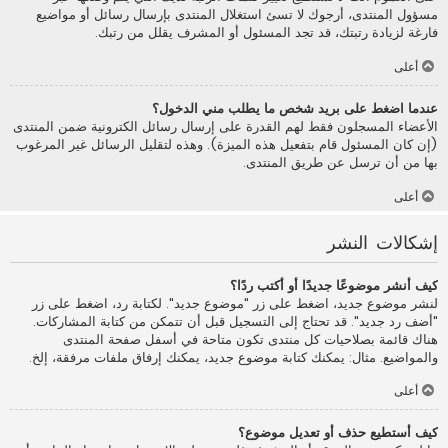
مسؤول المنتدى، أرجوك لا تسئ استغلال المنتدى بإرسال رسائل أو مواضيع
فارغة لزيادة رتبتك، قد تجد المسئول أو المشرف يقلل من رتبك.
أعلى
عندما اضغط على بريد شخص ما يطلب مني الدخول؟
الأعضاء المسجلون فقط لهم القدرة على إرسال رسائل الكترونية ضمن المنتدى
(إن كان المسئول قام بتفعيل هذه الميزة). وهذه لتقليل الرسائل غير المرغوب
بها من أن ترسل عن طريق المنتدى.
أعلى
إشكالات النشر
كيف أنشر موضوعًا جديدًا أو أكتب ردًا؟
لنشر موضوع جديد، اضغط على زر "موضوع جديد". لكتابة رد، اضغط على زر
"أضف رد جديد". قد تحتاج إلى التسجيل قبل أن تتمكن من كتابة المشاركات.
هناك قائمة بصلاحيات كل منتدى تكون متاحة في أسفل صفحة المنتدى
والمواضيع. مثال: يمكنك كتابة موضوع جديد، يمكنك إرفاق ملفات مرفقة، إلخ.
أعلى
كيف أستطيع حذف أو تعديل موضوع؟