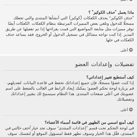
ماذا يعمل ”حذف الكوكيز“ ؟
”حذف الكوكيز“ يحذف الكعكات (كوكيز) التي أنشأها المنتدى والتي تجعلك
مسجلًا للدخول وتلغي بعض المميزات المرتبطة بنظام الكعكات. الكعكات أيضًا
توفر مميزات مثل متابعة المواضيع التي قمت بقراءتها إذا تم تفعيلها عن طريق
المدير. إذا كنت تواجه مشاكل في تسجيل الدخول أو الخروج، فقد يساعد حذف
الكعكات في حلها.
أعلى
تفضيلات وإعدادات العضو
كيف أستطيع تغيير إعداداتي؟
إذا كنت عضوًا مسجلًا، فإن جميع إعداداتك تحفظ في قاعدة البيانات. لتعديلهم،
قم بزيارة لوحة تحكم العضو؛ يمكنك إيجاد الرابط في الغالب بالضغط على اسم
عضويتك في أعلى صفحات المنتدى. هذا النظام سيسمح لك بتغيير إعداداتك
وتفضيلاتك.
أعلى
كيف أمنع اسمي من الظهور في قائمة أسماء الأعضاء؟
في لوحة التحكم تحت قسم ”إعدادات المنتدى“ سوف تجد خيار
أخف حالتي في
المنتدى
، فعَّل هذا الخيار وسوف تظهر فقط لمسؤول الموقع أو لنفسك. سوف