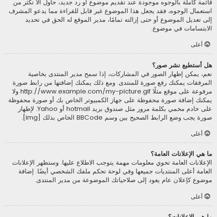
قائمة كاملة بالوجوه موجودة عند تقديم موضوع أو رد جديد، حاول ألاّ تكثر من
استعمال الوجوه، فقد يجعل هذا الموضوع غير قابل للقراءة مما يدعو المشرف
إلى تعديل الموضوع أو حتى إزالته تمامًا، مدير الموقع له الحق في تحديد
الابتسامات في موضوع.
أعلى
هل أستطيع نشر صور؟
نعم، يمكن إظهار الصور في المشاركات، إذا سمح مدير المنتدى بخاصية
المرفقات يمكنك رفع صورة للمنتدى. ومع ذلك يمكنك إضافتها من رابط صورة
مرفوعة على موقع مثلًا http://www.example.com/my-picture.gif ولا
يمكنك إضافة صورة محفوظة على جهاز الكمبيوتر الخاص بك أو صورة محفوظة
على خادم محمي بكلمة مرور مثل صندوق بريد hotmail أو Yahoo. لإظهار
صورة يجب وضع الرابط الصحيح بين وسم BBCode الخاص بذلك [img].
أعلى
ما هي الإعلانات العامة؟
الإعلانات العامة تحوي معلومات مهمة يتوجب الاطلاع عليها. وستظهر الإعلانات
العامة أعلى المنتديات جميعها وفي لوحة تحكم ملفك الشخصي أيضًا. إضافة
موضوع كإعلان عام يعود إلى صلاحياتك الموضوعة من مدير المنتدى.
أعلى
ما هي الإعلانات؟