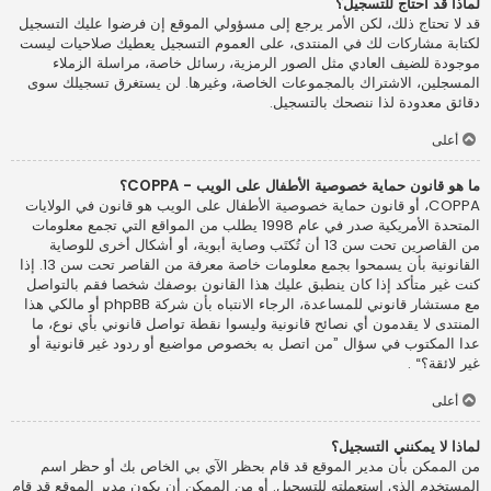
لماذا قد أحتاج للتسجيل؟
قد لا تحتاج ذلك، لكن الأمر يرجع إلى مسؤولي الموقع إن فرضوا عليك التسجيل
لكتابة مشاركات لك في المنتدى، على العموم التسجيل يعطيك صلاحيات ليست
موجودة للضيف العادي مثل الصور الرمزية، رسائل خاصة، مراسلة الزملاء
المسجلين، الاشتراك بالمجموعات الخاصة، وغيرها. لن يستغرق تسجيلك سوى
دقائق معدودة لذا ننصحك بالتسجيل.
أعلى
ما هو قانون حماية خصوصية الأطفال على الويب - COPPA؟
COPPA، أو قانون حماية خصوصية الأطفال على الويب هو قانون في الولايات
المتحدة الأمريكية صدر في عام 1998 يطلب من المواقع التي تجمع معلومات
من القاصرين تحت سن 13 أن تُكتَب وصاية أبوية، أو أشكال أخرى للوصاية
القانونية بأن يسمحوا بجمع معلومات خاصة معرفة من القاصر تحت سن 13. إذا
كنت غير متأكد إذا كان ينطبق عليك هذا القانون بوصفك شخصا فقم بالتواصل
مع مستشار قانوني للمساعدة، الرجاء الانتباه بأن شركة phpBB أو مالكي هذا
المنتدى لا يقدمون أي نصائح قانونية وليسوا نقطة تواصل قانوني بأي نوع، ما
عدا المكتوب في سؤال ”من اتصل به بخصوص مواضيع أو ردود غير قانونية أو
غير لائقة؟“ .
أعلى
لماذا لا يمكنني التسجيل؟
من الممكن بأن مدير الموقع قد قام بحظر الآي بي الخاص بك أو حظر اسم
المستخدم الذي استعملته للتسجيل. أو من الممكن أن يكون مدير الموقع قد قام