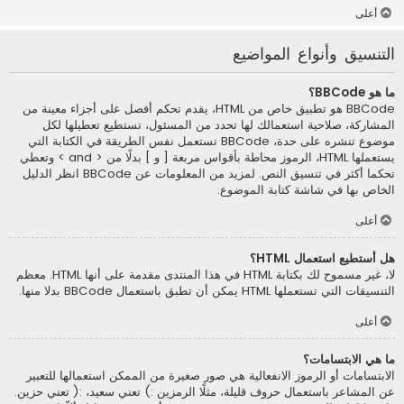
أعلى
التنسيق وأنواع المواضيع
ما هو BBCode؟
BBCode هو تطبيق خاص من HTML، يقدم تحكم أفصل على أجزاء معينة من
المشاركة، صلاحية استعمالك لها تحدد من المسئول، تستطيع تعطيلها لكل
موضوع تنشره على حدة، BBCode تستعمل نفس الطريقة في الكتابة التي
يستعملها HTML، الرموز محاطة بأقواس مربعة [ و ] بدلًا من < and > وتعطي
تحكما أكثر في تنسيق النص. لمزيد من المعلومات عن BBCode انظر الدليل
الخاص بها في شاشة كتابة الموضوع.
أعلى
هل أستطيع استعمال HTML؟
لا، غير مسموح لك بكتابة HTML في هذا المنتدى مقدمة على أنها HTML. معظم
التنسيقات التي تستعملها HTML يمكن أن تطبق باستعمال BBCode بدلا منها.
أعلى
ما هي الابتسامات؟
الابتسامات أو الرموز الانفعالية هي صور صغيرة من الممكن استعمالها للتعبير
عن المشاعر باستعمال حروف قليلة، مثلًا الرمزين :) تعني سعيد، :( تعني حزين.