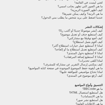
لغتي ليست في القائمة!
ما هي الصور التي تظهر بجانب اسمي؟
كيف أظهر الصورة الرمزية؟
ما هي الرتبة؟ وكيف يمكن تغييرها؟
عندما اضغط على بريد شخص ما يطلب مني الدخول؟
إشكالات النشر
كيف أنشر موضوعًا جديدًا أو أكتب ردًا؟
كيف أستطيع حذف أو تعديل موضوع؟
كيف أضع توقيعًا مع مشاركتي؟
كيف أقوم بعمل استطلاع؟
لماذا لا أستطيع عمل خيارات استطلاع أكثر؟
كيف أستطيع تعديل استطلاع ما أو إلغاءه؟
لماذا لا أستطيع دخول المنتدى؟
لماذا لا أستطيع إضافة المرفقات؟
لماذا أتلقى تحذيرات؟
كيف يمكنني إرسال التقرير عن مشاركة للمشرف؟
ما هي أيقونة حفظ الموضوع الموجودة في صفحة كتابة المواضيع؟
لماذا تحتاج مواضيعي للموافقة عليها؟
كيف أرفع موضوع في المنتدى؟
التنسيق وأنواع المواضيع
ما هو BBCode؟
هل أستطيع استعمال HTML؟
ما هي الابتسامات؟
هل أستطيع نشر صور؟
ما هي الإعلانات العامة؟