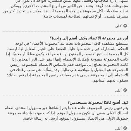
تسهل إدارة صلاحياتها والعمل معها، يمكن للمشترك الواحد أن يكون في
مجموعات عدة (وهذا يختلف عن الكثير من أنواع المنتديات الأخرى) ويمكن
تحديد صلاحيات لكل مجموعة من هذه المجموعات. هذا يمكن من تحديد أكثر من
مشرف للمنتدى، أو لإعطائهم الصلاحية لمنتديات خاصة.
أعلى
أين هي مجموعة الأعضاء، وكيف أنضم إلى واحدة؟
تستطيع مشاهدة كافة المجموعات تحت بند ”مجموعة الأعضاء“ في لوحة
التحكم. للمشاركة في واحدة منها عليك الضغط على الخيار المقابل لها، ليست
كل المجموعات تتيح الانضمام المفتوح لها، فبعضها قد يكون مغلقًا أو مخفيًا، إذا
كانت المجموعة مفتوحة بإمكانك الإنضمام إليها النقر على الزر المجاور، إذا
كانت المجموعة تحتاج إلى موافقة فقم بالتماس الانضمام للمجموعة، رئيس
المجموعة هو المخول بالموافقة على طلبك وقد يسألك عن سبب رغبتك في
الانضمام إلى المجموعة. يرجى عدم مضايقه رئيس المجموعة إذا رفض طلبك؛
سيكون لديهم أسبابهم.
أعلى
كيف أصبح قائدًا لمجموعة مستخدمين؟
يتم تعيين رئيس المجموعة عادة عندما يتم إنشاءها عبر مسؤول المنتدى، نقطة
اتصالك الأولى ينبغي أن تكون مسؤول الموقع، إذا كنت مهتما بإنشاء مجموعة
خطوتك الأولى هي الاتصال بمسؤول الموقع، أرسل له رسالة خاصة.
أعلى