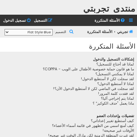
منتدى تجربتي
الأسئلة المتكررة
التسجيل
تسجيل الدخول
ب
تجربتي
الأسئلة المتكررة
التصميم :
ح
الأسئلة المتكررة
ث
إشكالات التسجيل والدخول
لماذا قد أحتاج للتسجيل؟
ما هو قانون حماية خصوصية الأطفال على الويب - COPPA؟
لماذا لا يمكنني التسجيل؟
لقد سجلت لكن لا أستطيع الدخول!
لماذا لا أستطيع الدخول؟
لقد سجلت في الماضي لكن لا أستطيع الدخول الآن؟!
لقد فقدت كلمة المرور!
لماذا يتم إخراجي آليا؟
ماذا يعمل ”حذف الكوكيز“ ؟
تفضيلات وإعدادات العضو
كيف أستطيع تغيير إعداداتي؟
كيف أمنع اسمي من الظهور في قائمة أسماء الأعضاء؟
الأوقات غير صحيحة!
لقد غيرت المنطقة الزمنية لكن مازال الوقت غير صحيح!