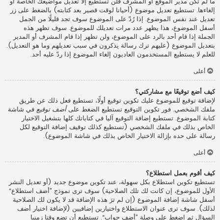
ما لم تكن مدير الموقع أو المشرف فلن تستطيع إلا تعديل مواضيعك الخاصة أو
إلغاءها. تستطيع تعديل موضوع (أحيانا لوقت قصير بعد كتابته) بالضغط على زر
تعديل عند نفس الموضوع. إذا رُدّ على الموضوع سوف تجد قليلًا من الجمل
أسفل الموضوع، هذا يظهر عدد مرات تعديلك للموضوع. سوف تظهر هذه
الجملة إذا قام أحد بالرد على الموضوع، ولن تظهر إذا قام المشرف أو المدير
بتعديل الموضوع (عليهم ترك رسالة يذكرون في سبب تعديلهم وما هو التعديل).
للعلم لا يستطيع المستخدمون العاديون إلغاء الموضوع إذا ردّ عليه أحد.
أعلى
كيف أضع توقيعًا مع مشاركتي؟
لإضافة توقيع للموضوع عليك تكوين توقيع أولًا، تستطيع فعل ذلك عن طريق
ملفك الشخصي. فور تكوين التوقيع تستطيع الضغط على
أضف توقيع
في شاشة
كتابة الموضوع. تستطيع إضافة التوقيع آليا في كتاباتك كلها بتشغيل الاختيار
الخاص بذلك في ملفك الشخصي (تستطيع كذلك توقيف إضافة التوقيع لكل
رسالة على حده بإزالة الاختيار الخاص بذلك في شاشة الموضوع).
أعلى
كيف أقوم بعمل استطلاع؟
تستطيع تكوين استطلاع بكل سهولة، عند تكوين موضوع جديد (أو تعديل النشر
الأول للموضوع، إن كانت لك تلك الصلاحية) سوف ترى نموذج ”أضف استطلاع“
أسفل شاشة إضافة الموضوع (إن لم ترَ هذه الإضافة قد لا يكون لك الصلاحية
لذلك). سوف ترى عنوان الاستطلاع واختيارين إضافيين (لإضافة اختيار أضف
السؤال ثم اضغط على وصلة ”أضف جواب“. تستطيع أن تضع وقتا زمنيا