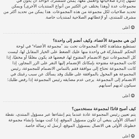
تسهل إدارة صلاحياتها والعمل معها، يمكن للمشترك الواحد أن يكون في
مجموعات عدة (وهذا يختلف عن الكثير من أنواع المنتديات الأخرى) ويمكن
تحديد صلاحيات لكل مجموعة من هذه المجموعات. هذا يمكن من تحديد أكثر من
مشرف للمنتدى، أو لإعطائهم الصلاحية لمنتديات خاصة.
أعلى
أين هي مجموعة الأعضاء، وكيف أنضم إلى واحدة؟
تستطيع مشاهدة كافة المجموعات تحت بند ”مجموعة الأعضاء“ في لوحة
التحكم. للمشاركة في واحدة منها عليك الضغط على الخيار المقابل لها، ليست
كل المجموعات تتيح الانضمام المفتوح لها، فبعضها قد يكون مغلقًا أو مخفيًا، إذا
كانت المجموعة مفتوحة بإمكانك الإنضمام إليها النقر على الزر المجاور، إذا
كانت المجموعة تحتاج إلى موافقة فقم بالتماس الانضمام للمجموعة، رئيس
المجموعة هو المخول بالموافقة على طلبك وقد يسألك عن سبب رغبتك في
الانضمام إلى المجموعة. يرجى عدم مضايقه رئيس المجموعة إذا رفض طلبك؛
سيكون لديهم أسبابهم.
أعلى
كيف أصبح قائدًا لمجموعة مستخدمين؟
يتم تعيين رئيس المجموعة عادة عندما يتم إنشاءها عبر مسؤول المنتدى، نقطة
اتصالك الأولى ينبغي أن تكون مسؤول الموقع، إذا كنت مهتما بإنشاء مجموعة
خطوتك الأولى هي الاتصال بمسؤول الموقع، أرسل له رسالة خاصة.
أعلى