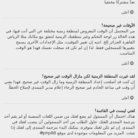
تعدّ مشتركا مختفيا.
أعلى
الأوقات غير صحيحة!
من المحتمل أن الوقت المعروض لمنطقة زمنية مختلفة عن التي أنت فيها، في
هذه الحالة زر لوحة التحكم وغير منطقتك الزمنية لتتفق مع مكانك مثلا الرياض
القاهرة الجزائر إلخ. انتبه إن تغيير التوقيت، مثل الإعدادات الأخرى يسمح
بتغييرها للمسجلين فقط. لذا إن لم تكن قد سجلت نفسك فهذا هو الوقت
المناسب.
أعلى
لقد غيرت المنطقة الزمنية لكن مازال الوقت غير صحيح!
إن كنت قد أصلحت إعداد المنطقة الزمنية وما زال الوقت غير صحيح، فهذا يعني
أن وقت في ساعة الخادم غير صحيح الرجاء إعلام مدير المنتدى لإصلاح الخطأ.
أعلى
لغتي ليست في القائمة!
هناك احتمال أن المسئول لم يضع لغتك من ضمن اللغات المنصبة أو لم يقم أحد
بترجمة المنتدى للغتك. حاول الطلب من أحد المسئولين أن ينصب لغتك في
المنتدى. إن لم تكن لغتك متوفرة، يمكنك البدء بترجمة المنتدى إلى لغتك إذا
شئت. المزيد من المعلومات موجودة لدى موقع
phpBB
®.