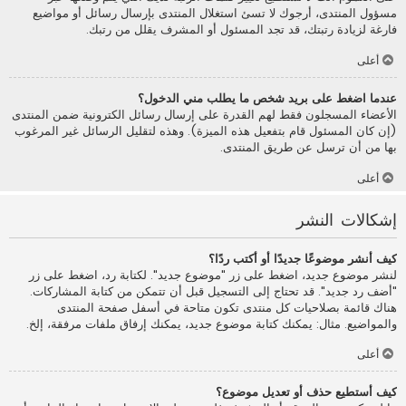
مسؤول المنتدى، أرجوك لا تسئ استغلال المنتدى بإرسال رسائل أو مواضيع
فارغة لزيادة رتبتك، قد تجد المسئول أو المشرف يقلل من رتبك.
أعلى
عندما اضغط على بريد شخص ما يطلب مني الدخول؟
الأعضاء المسجلون فقط لهم القدرة على إرسال رسائل الكترونية ضمن المنتدى
(إن كان المسئول قام بتفعيل هذه الميزة). وهذه لتقليل الرسائل غير المرغوب
بها من أن ترسل عن طريق المنتدى.
أعلى
إشكالات النشر
كيف أنشر موضوعًا جديدًا أو أكتب ردًا؟
لنشر موضوع جديد، اضغط على زر "موضوع جديد". لكتابة رد، اضغط على زر
"أضف رد جديد". قد تحتاج إلى التسجيل قبل أن تتمكن من كتابة المشاركات.
هناك قائمة بصلاحيات كل منتدى تكون متاحة في أسفل صفحة المنتدى
والمواضيع. مثال: يمكنك كتابة موضوع جديد، يمكنك إرفاق ملفات مرفقة، إلخ.
أعلى
كيف أستطيع حذف أو تعديل موضوع؟