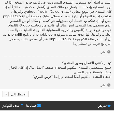
عليك مراسلة أحد مسؤولي المنتدى المسرودين في قائمة فريق الموقع، إذا لم
توجد استجابة بإمكانك التواصل مع مالك النطاق (اعمل
بحث عن المالك
) أو إذا
كان المنتدى في موقع مجاني (مثل yahoo، free.fr، f2s.com، وغيرها)،
فخاطب إدارة الموقع أو إدارة سوء الاستغلال. عليك ملاحظة أن phpBB Group
ليس لها أي تحكم ولا تتحمل أي مسؤولية عن كيفية أو مكان أو من الشخص
الذي يستعمل هذا المنتدى. ليس هناك أي فائدة من مخاطبة phpBB Group
لأي مواضيع قانونية (القبض والتحري، المسئولية القانونية، التعليقات والسب
العلني، وغيرها) لها علاقة مباشرة بموقع phpbb.com أو برنامج phpBB بذاته.
إن أرسلت رسالة الكترونية لـ phpBB Group عن أي شخص ثالث يستعمل
البرنامج فربما لن تستلم ردا.
أعلى
كيف يمكنني الاتصال بمدير المنتدى؟
جميع مستخدمي المنتدى يمكنهم استخدام صفحة "اتصل بنا"، إذا كان الخيار
متاحًا بواسطة مدير المنتدى.
أعضاء المنتدى يمكنهم أيضًا استخدام رابط "فريق الموقع".
أعلى
الانتقال إلى
تجربتي
اتصل بنا
حذف الكوكيز