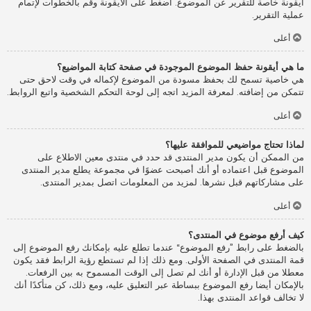
أيقونة خاصة للتقرير عن الموضوع. اضغط على الأيقونة وقم بالخطوات لإتمام
عملية التقرير.
أعلى
ما هي أيقونة حفظ الموضوع الموجودة في صفحة كتابة المواضيع؟
هي خاصية تسمح لك بحفظ مسودة من الموضوع لإكماله في وقت لاحق حتى
تتمكن من إضافته. لمعرفة المزيد اتجه إلى لوحة التحكم الشخصية واتبع الروابط.
أعلى
لماذا تحتاج مواضيعي للموافقة عليها؟
من الممكن أن يكون مدير المنتدى قد حدد في منتدى معين الاطلاع على
الموضوع قبل اعتماده أو أنك أصبحت عضوًا في مجموعة يطلع مدير المنتدى
على مشاركاتهم قبل نشرها. لمزيد من المعلومات اتصل بمدير المنتدى.
أعلى
كيف أرفع موضوع في المنتدى؟
بالضغط على رابط ”رفع الموضوع“ عندما تطلع عليه بإمكانك رفع الموضوع إلى
قمة المنتدى في الصفحة الأولى. ومع ذلك إذا لم تستطع رؤية الرابط فقد يكون
معطلا من قبل الإدارة أو أنك لم تصل إلى الوقت المسموح به بين الرفعات.
بالإمكان أيضا رفع الموضوع ببساطة عبر التعليق عليه، ومع ذلك، كن متأكدًا أنك
لا تخالف قواعد المنتدى بهذا.