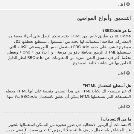
أعلى
التنسيق وأنواع المواضيع
ما هو BBCode؟
BBCode هو تطبيق خاص من HTML، يقدم تحكم أفصل على أجزاء معينة من
المشاركة، صلاحية استعمالك لها تحدد من المسئول، تستطيع تعطيلها لكل
موضوع تنشره على حدة، BBCode تستعمل نفس الطريقة في الكتابة التي
يستعملها HTML، الرموز محاطة بأقواس مربعة [ و ] بدلًا من < and > وتعطي
تحكما أكثر في تنسيق النص. لمزيد من المعلومات عن BBCode انظر الدليل
الخاص بها في شاشة كتابة الموضوع.
أعلى
هل أستطيع استعمال HTML؟
لا، غير مسموح لك بكتابة HTML في هذا المنتدى مقدمة على أنها HTML. معظم
التنسيقات التي تستعملها HTML يمكن أن تطبق باستعمال BBCode بدلا منها.
أعلى
ما هي الابتسامات؟
الابتسامات أو الرموز الانفعالية هي صور صغيرة من الممكن استعمالها للتعبير
عن المشاعر باستعمال حروف قليلة، مثلًا الرمزين :) تعني سعيد، :( تعني حزين.