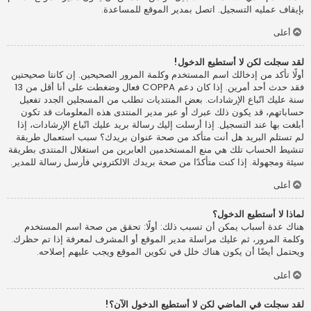
بإيقاف عمليه التسجيل. اتصل بمدير الموقع للمساعدة.
أعلى
لقد سجلت لكن لا أستطيع الدخول!
أولًا تأكد من إدخالك اسم المستخدم وكلمة المرور الصحيحين. إن كانتا صحيحتين
فقد حدث أحد أمرين. إذا كان دعم COPPA فعال وضغطت على أنا أقل من 13
سنة عليك اتّباع الإرشادات. بعض المنتديات تطلب من المسجلين الجدد تفعيل
حساباتهم، قد يكون ذلك عبرك أو عبر مدير المنتدى هذه المعلومات قد تكون
أبلغت بها عند التسجيل. إذا أرسلت إليك رسالة بريد عليك اتّباع الإرشادات، إذا
لم تستلم البريد هل أنت متأكد من صحة عنوان بريدك؟ سبب استعمال طريقة
تنشيط الحساب تلك هي منع المستخدمين العابرين من استغلال المنتدى بطريقة
سيئة ومجهولة. إذا كنت متأكدًا من صحة بريدك الالكتروني فأرسل رسالة للمدير.
أعلى
لماذا لا أستطيع الدخول؟
هناك عدة أسباب يمكن أن تسبب ذلك: أولًا: تحقق من صحة اسم المستخدم
وكلمة المرور، ثم عليك مراسلة مدير الموقع أو المشرف لمعرفة إذا تم حظرك.
ويحتمل أيضًا أن يكون هناك خلل في تكوين الموقع ويجب عليهم إصلاحه.
أعلى
لقد سجلت في الماضي لكن لا أستطيع الدخول الآن؟!