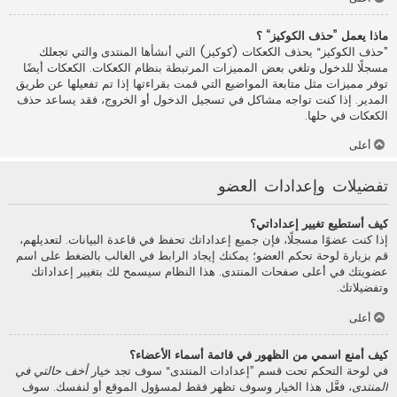
ماذا يعمل ”حذف الكوكيز“ ؟
”حذف الكوكيز“ يحذف الكعكات (كوكيز) التي أنشأها المنتدى والتي تجعلك
مسجلًا للدخول وتلغي بعض المميزات المرتبطة بنظام الكعكات. الكعكات أيضًا
توفر مميزات مثل متابعة المواضيع التي قمت بقراءتها إذا تم تفعيلها عن طريق
المدير. إذا كنت تواجه مشاكل في تسجيل الدخول أو الخروج، فقد يساعد حذف
الكعكات في حلها.
أعلى
تفضيلات وإعدادات العضو
كيف أستطيع تغيير إعداداتي؟
إذا كنت عضوًا مسجلًا، فإن جميع إعداداتك تحفظ في قاعدة البيانات. لتعديلهم،
قم بزيارة لوحة تحكم العضو؛ يمكنك إيجاد الرابط في الغالب بالضغط على اسم
عضويتك في أعلى صفحات المنتدى. هذا النظام سيسمح لك بتغيير إعداداتك
وتفضيلاتك.
أعلى
كيف أمنع اسمي من الظهور في قائمة أسماء الأعضاء؟
في لوحة التحكم تحت قسم ”إعدادات المنتدى“ سوف تجد خيار
أخف حالتي في
المنتدى
، فعَّل هذا الخيار وسوف تظهر فقط لمسؤول الموقع أو لنفسك. سوف