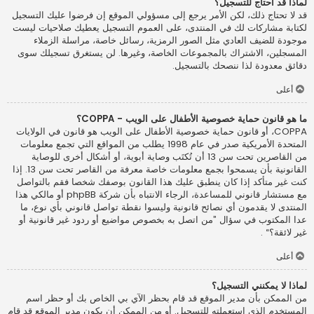
لماذا قد أحتاج للتسجيل؟
قد لا تحتاج ذلك، لكن الأمر يرجع إلى مسؤولي الموقع إن فرضوا عليك التسجيل
لكتابة مشاركات لك في المنتدى، على العموم التسجيل يعطيك صلاحيات ليست
موجودة للضيف العادي مثل الصور الرمزية، رسائل خاصة، مراسلة الزملاء
المسجلين، الاشتراك بالمجموعات الخاصة، وغيرها. لن يستغرق تسجيلك سوى
دقائق معدودة لذا ننصحك بالتسجيل.
أعلى
ما هو قانون حماية خصوصية الأطفال على الويب - COPPA؟
COPPA، أو قانون حماية خصوصية الأطفال على الويب هو قانون في الولايات
المتحدة الأمريكية صدر في عام 1998 يطلب من المواقع التي تجمع معلومات
من القاصرين تحت سن 13 أن تُكتَب وصاية أبوية، أو أشكال أخرى للوصاية
القانونية بأن يسمحوا بجمع معلومات خاصة معرفة من القاصر تحت سن 13. إذا
كنت غير متأكد إذا كان ينطبق عليك هذا القانون بوصفك شخصا فقم بالتواصل
مع مستشار قانوني للمساعدة، الرجاء الانتباه بأن شركة phpBB أو مالكي هذا
المنتدى لا يقدمون أي نصائح قانونية وليسوا نقطة تواصل قانوني بأي نوع، ما
عدا المكتوب في سؤال ”من اتصل به بخصوص مواضيع أو ردود غير قانونية أو
غير لائقة؟“ .
أعلى
لماذا لا يمكنني التسجيل؟
من الممكن بأن مدير الموقع قد قام بحظر الآي بي الخاص بك أو حظر اسم
المستخدم الذي استعملته للتسجيل. أو من الممكن أن يكون مدير الموقع قد قام