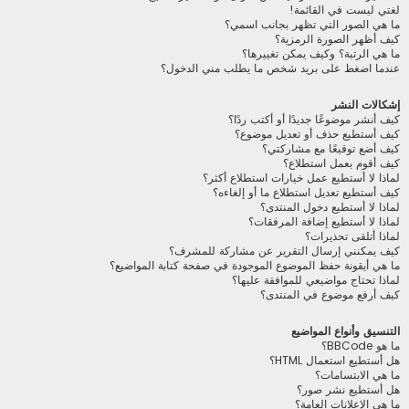
لغتي ليست في القائمة!
ما هي الصور التي تظهر بجانب اسمي؟
كيف أظهر الصورة الرمزية؟
ما هي الرتبة؟ وكيف يمكن تغييرها؟
عندما اضغط على بريد شخص ما يطلب مني الدخول؟
إشكالات النشر
كيف أنشر موضوعًا جديدًا أو أكتب ردًا؟
كيف أستطيع حذف أو تعديل موضوع؟
كيف أضع توقيعًا مع مشاركتي؟
كيف أقوم بعمل استطلاع؟
لماذا لا أستطيع عمل خيارات استطلاع أكثر؟
كيف أستطيع تعديل استطلاع ما أو إلغاءه؟
لماذا لا أستطيع دخول المنتدى؟
لماذا لا أستطيع إضافة المرفقات؟
لماذا أتلقى تحذيرات؟
كيف يمكنني إرسال التقرير عن مشاركة للمشرف؟
ما هي أيقونة حفظ الموضوع الموجودة في صفحة كتابة المواضيع؟
لماذا تحتاج مواضيعي للموافقة عليها؟
كيف أرفع موضوع في المنتدى؟
التنسيق وأنواع المواضيع
ما هو BBCode؟
هل أستطيع استعمال HTML؟
ما هي الابتسامات؟
هل أستطيع نشر صور؟
ما هي الإعلانات العامة؟