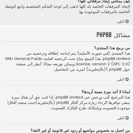
كيف يمكنني إيجاد مرفقاتي كلها؟
لإيجاد المرفقات الخاصة بك كلها اذهب إلى لوحة التحكم الشخصية واتبع الوصلة
الخاصة بالمرفقات الموجودة بها.
أعلى
مشاكل phpBB
من برمج هذا المنتدى؟
هذا المنتدى (في صورته الأصلية) يتم إنتاجه، إطلاقه وترخصيه من
phpBB Limited
. هذا المنتج متاح تحت الرخصة العامة GNU General Public
License, version 2 (GPL-2.0) ويمكن توزيعه مجانًا. أنظر إلى صفحة
حول phpBB )(بالإنجليزية)
لمزيد من التفاصيل.
أعلى
لماذا لا أجد ميزة معينة أريدها؟
هذا البرنامج كُتب ورخص عبر phpBB Limited، إذا كنت تثق أن هناك ميزة
ينبغي توافرها الرجاء زيارة
مركز أفكار phpBB (بالإنجليزية)
حيث ستجد أفكارًا
موجودة للتصويت وبإمكانك طرح أفكارك للتصويت.
أعلى
من اتصل به بخصوص مواضيع أو ردود غير قانونية أو غير لائقة؟