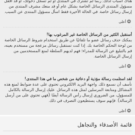
هناك أسباب لذلك; ربما لم تشترك في المنتدى أو لم تسجل دخولك، أو قد أقفل
مسؤول المنتدى الرسائل الخاصة بشكل عام أو قد منعك مشرف المنتدى من
إرسال رسائل خاصة. في الحالة الأخيرة فقط اسأل مسؤول المنتدى عن السبب.
أعلى
أستقبل الكثير من الرسائل الخاصة غير المرغوب بها!
يمكنك حذف رسائل عضو ما تلقائيًا عن طريق استخدام شروط الرسائل الخاصة
من لوحة التحكم الخاصة بك. إذا كنت تستقبل رسائل مزعجة من مستخدم بعينه،
قم بالتبليغ عن الرسالة للمدراء؛ فهم لديهم السلطة لمنع المستخدمين من
إرسال الرسائل الخاصة.
أعلى
لقد استلمت رسالة مؤذية أو دعائية من شخص ما في هذا المنتدى!
نأسف أن نسمع ذلك. واجهة البريد الالكتروني تحتوي على عدة ضوابط لمنع هذه
المشاكل ومتابعة المرسلين لمثل هذه الرسائل. عليك إرسال الرسالة بالكامل
للمسؤول، من الضروري إرسال رأس الرسالة أيضًا (فهي تحتوي على من أرسل
الرسالة). فإنهم سوف يستطيعون التصرف في ذلك.
أعلى
قائمة الأصدقاء والتجاهل