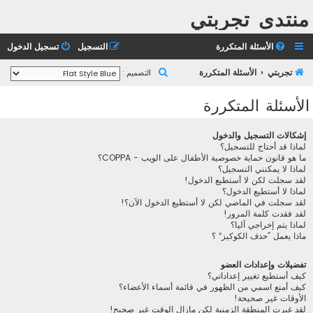
منتدى تجربتي
الأسئلة المتكررة
التسجيل
تسجيل الدخول
ب
تجربتي
الأسئلة المتكررة
التصميم :
ح
الأسئلة المتكررة
ث
إشكالات التسجيل والدخول
لماذا قد أحتاج للتسجيل؟
ما هو قانون حماية خصوصية الأطفال على الويب - COPPA؟
لماذا لا يمكنني التسجيل؟
لقد سجلت لكن لا أستطيع الدخول!
لماذا لا أستطيع الدخول؟
لقد سجلت في الماضي لكن لا أستطيع الدخول الآن؟!
لقد فقدت كلمة المرور!
لماذا يتم إخراجي آليا؟
ماذا يعمل ”حذف الكوكيز“ ؟
تفضيلات وإعدادات العضو
كيف أستطيع تغيير إعداداتي؟
كيف أمنع اسمي من الظهور في قائمة أسماء الأعضاء؟
الأوقات غير صحيحة!
لقد غيرت المنطقة الزمنية لكن مازال الوقت غير صحيح!