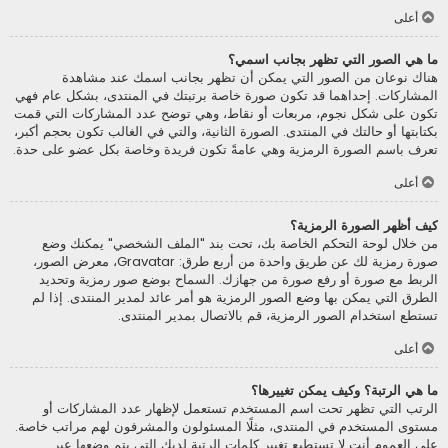
أعلى
ما هي الصور التي تظهر بجانب اسمي؟
هناك نوعان من الصور التي يمكن أن تظهر بجانب اسمك عند مشاهدة
المشاركات. إحداهما قد تكون صورة خاصة برتبتك في المنتدى، بشكل عام فهي
تكون على شكل نجوم، مربعات أو نقاط، وهي توضح عدد المشاركات التي قمت
بكتابتها أو حالتك في المنتدى. الصورة الثانية، والتي في الغالب تكون بحجم أكبر،
تعرف باسم الصورة الرمزية وهي عامةً تكون فريدة وخاصة بكل عضو على حدة.
أعلى
كيف أظهر الصورة الرمزية؟
من خلال لوحة التحكم الخاصة بك، تحت بند "الملف الشخصي" يمكنك وضع
صورة رمزية لك عن طريق واحدة من أربع طرق: Gravatar، معرض الصور،
الربط مع صورة أو رفع صورة من جهازك. السماح بوضع صور رمزية وتحديد
الطرق التي يمكن بها وضع الصور الرمزية هو أمر عائد لمدير المنتدى. إذا لم
تستطع استخدام الصور الرمزية، قم بالاتصال بمدير المنتدى.
أعلى
ما هي الرتبة؟ وكيف يمكن تغييرها؟
الرتب التي تظهر تحت اسم المستخدم تستعمل لإظهار عدد المشاركات أو
مستوى المستخدم في المنتدى، مثلًا المسئولون والمشرفون لهم مراتب خاصة.
على العموم أنت لا تستطيع تغيير كلمات الرتبة لديك التي يتم وضعها عبر