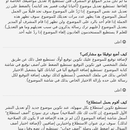
ما لم تكن مدير الموقع أو المشرف فلن تستطيع إلا تعديل مواضيعك الخاصة أو
إلغاءها. تستطيع تعديل موضوع (أحيانا لوقت قصير بعد كتابته) بالضغط على زر
تعديل عند نفس الموضوع. إذا رُدّ على الموضوع سوف تجد قليلًا من الجمل
أسفل الموضوع، هذا يظهر عدد مرات تعديلك للموضوع. سوف تظهر هذه
الجملة إذا قام أحد بالرد على الموضوع، ولن تظهر إذا قام المشرف أو المدير
بتعديل الموضوع (عليهم ترك رسالة يذكرون في سبب تعديلهم وما هو التعديل).
للعلم لا يستطيع المستخدمون العاديون إلغاء الموضوع إذا ردّ عليه أحد.
أعلى
كيف أضع توقيعًا مع مشاركتي؟
لإضافة توقيع للموضوع عليك تكوين توقيع أولًا، تستطيع فعل ذلك عن طريق
ملفك الشخصي. فور تكوين التوقيع تستطيع الضغط على
أضف توقيع
في شاشة
كتابة الموضوع. تستطيع إضافة التوقيع آليا في كتاباتك كلها بتشغيل الاختيار
الخاص بذلك في ملفك الشخصي (تستطيع كذلك توقيف إضافة التوقيع لكل
رسالة على حده بإزالة الاختيار الخاص بذلك في شاشة الموضوع).
أعلى
كيف أقوم بعمل استطلاع؟
تستطيع تكوين استطلاع بكل سهولة، عند تكوين موضوع جديد (أو تعديل النشر
الأول للموضوع، إن كانت لك تلك الصلاحية) سوف ترى نموذج ”أضف استطلاع“
أسفل شاشة إضافة الموضوع (إن لم ترَ هذه الإضافة قد لا يكون لك الصلاحية
لذلك). سوف ترى عنوان الاستطلاع واختيارين إضافيين (لإضافة اختيار أضف
السؤال ثم اضغط على وصلة ”أضف جواب“. تستطيع أن تضع وقتا زمنيا