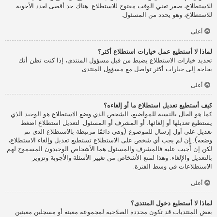
للاستطلاع، صفر تعني الوقت مفتوح للاستطلاع. هناك حد أقصى لعدد الأجوبة
للاستطلاع، وهو يحدد من المسئول.
أعلى
لماذا لا أستطيع عمل خيارات استطلاع أكثر؟
تحديد خيارات الاستطلاع يضبط من قبل مسؤول المنتدى، إذا كنت تظن أنك
بحاجة إلى خيارات أكثر تواصل مع مسؤول المنتدى.
أعلى
كيف أستطيع تعديل استطلاع ما أو إلغاءه؟
كما هو الحال بالنسبة للمواضيع، الشخص الذي وضع الاستطلاع هو الوحيد الذي
يستطيع تعديلها أو إلغائها، أو المشرف أو المسئول. لتعديل استطلاع اضغط
تعديل على أول إرسال للموضوع (وهي دائمًا مرتبطة بالاستطلاع الذي تم
وضعه). إن لم يجب أي شخص على الاستطلاع تستطيع تعديل وإلغاء الاستطلاع،
لكن إن أُجيب عليه فالمشرف والمسئول هما الأشخاص الوحيدون المسموح لهم
بالتعديل والإلغاء. وهذا لمنع الأشخاص من تغيير الأسئلة والأجوبة وتزوير
الاستطلاعات في وسط الفترة.
أعلى
لماذا لا أستطيع دخول المنتدى؟
بعض المنتديات قد تكون محددة الصلاحية لمجموعة معينة أو مسجلين معينين