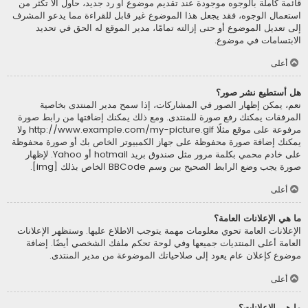
قائمة كاملة بالوجوه موجودة عند تقديم موضوع أو رد جديد، حاول ألاّ تكثر من
استعمال الوجوه، فقد يجعل هذا الموضوع غير قابل للقراءة مما يدعو المشرف
إلى تعديل الموضوع أو حتى إزالته تمامًا، مدير الموقع له الحق في تحديد
الابتسامات في موضوع.
أعلى
هل أستطيع نشر صور؟
نعم، يمكن إظهار الصور في المشاركات، إذا سمح مدير المنتدى بخاصية
المرفقات يمكنك رفع صورة للمنتدى. ومع ذلك يمكنك إضافتها من رابط صورة
مرفوعة على موقع مثلًا http://www.example.com/my-picture.gif ولا
يمكنك إضافة صورة محفوظة على جهاز الكمبيوتر الخاص بك أو صورة محفوظة
على خادم محمي بكلمة مرور مثل صندوق بريد hotmail أو Yahoo. لإظهار
صورة يجب وضع الرابط الصحيح بين وسم BBCode الخاص بذلك [img].
أعلى
ما هي الإعلانات العامة؟
الإعلانات العامة تحوي معلومات مهمة يتوجب الاطلاع عليها. وستظهر الإعلانات
العامة أعلى المنتديات جميعها وفي لوحة تحكم ملفك الشخصي أيضًا. إضافة
موضوع كإعلان عام يعود إلى صلاحياتك الموضوعة من مدير المنتدى.
أعلى
ما هي الإعلانات؟