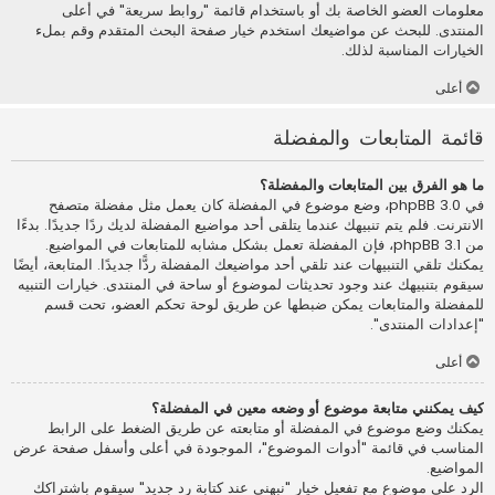
معلومات العضو الخاصة بك أو باستخدام قائمة "روابط سريعة" في أعلى
المنتدى. للبحث عن مواضيعك استخدم خيار صفحة البحث المتقدم وقم بملء
الخيارات المناسبة لذلك.
أعلى
قائمة المتابعات والمفضلة
ما هو الفرق بين المتابعات والمفضلة؟
في phpBB 3.0، وضع موضوع في المفضلة كان يعمل مثل مفضلة متصفح
الانترنت. فلم يتم تنبيهك عندما يتلقى أحد مواضيع المفضلة لديك ردًا جديدًا. بدءًا
من phpBB 3.1، فإن المفضلة تعمل بشكل مشابه للمتابعات في المواضيع.
يمكنك تلقي التنبيهات عند تلقي أحد مواضيعك المفضلة ردًّا جديدًا. المتابعة، أيضًا
سيقوم بتنبيهك عند وجود تحديثات لموضوع أو ساحة في المنتدى. خيارات التنبيه
للمفضلة والمتابعات يمكن ضبطها عن طريق لوحة تحكم العضو، تحت قسم
"إعدادات المنتدى".
أعلى
كيف يمكنني متابعة موضوع أو وضعه معين في المفضلة؟
يمكنك وضع موضوع في المفضلة أو متابعته عن طريق الضغط على الرابط
المناسب في قائمة "أدوات الموضوع"، الموجودة في أعلى وأسفل صفحة عرض
المواضيع.
الرد على موضوع مع تفعيل خيار "نبهني عند كتابة رد جديد" سيقوم باشتراكك