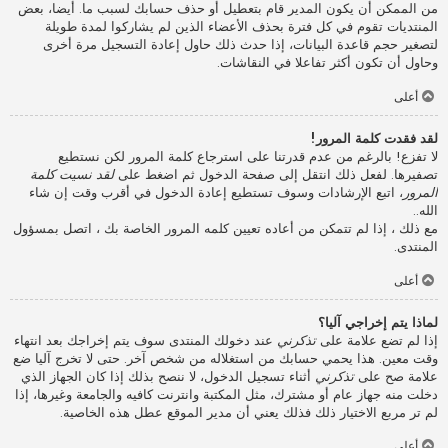
من الممكن أن يكون المدير قام بتعطيل أو حذف حسابك لسبب ما. أيضا، بعض
المنتديات تقوم في كل فترة بحذف الأعضاء الذين لم يشاركوا لمدة طويلة
لتصغير حجم قاعدة البيانات، إذا حدث ذلك حاول إعادة التسجيل مرة أخرى
وحاول أن تكون أكثر تفاعلا في النقاشات.
أعلى
لقد فقدت كلمة المرور!
لا تفزع! بالرغم من عدم قدرتنا على استرجاع كلمة المرور لكن نستطيع
تصفيرها. لفعل ذلك انتقل إلى صفحة الدخول ثم اضغط على
لقد نسيت كلمة
المرور
، اتبع الإرشادات وسوف تستطيع إعادة الدخول في أقرب وقت إن شاء
الله..
مع ذلك ، إذا لم تتمكن من أعاده تعيين كلمه المرور الخاصة بك ، اتصل بمسؤول
المنتدى.
أعلى
لماذا يتم إخراجي آليا؟
إذا لم تضع علامة على
تذكرني
عند دخولك المنتدى سوف يتم إخراجك بعد انتهاء
وقت معين. هذا يحمي حسابك من استغلاله من شخص آخر. حتى لا تخرج آليا ضع
علامة صح على
تذكرني
أثناء تسجيل الدخول، لا ننصح بذلك إذا كان الجهاز الذي
دخلت منه جهاز عام أو مشترك، مثل المكتبة وانترنت كافيه والجامعة وغيرها، إذا
لم تر مربع الاختيار ذلك فذلك يعني أن مدير الموقع عطل هذه الخاصية.
أعلى